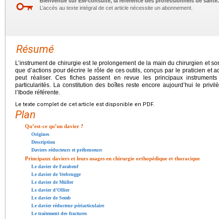
Bienvenue sur EM-consulte, la référence des professionnels de santé.
L’accès au texte intégral de cet article nécessite un abonnement.
Résumé
L’instrument de chirurgie est le prolongement de la main du chirurgien et so
que d’actions pour décrire le rôle de ces outils, conçus par le praticien et
peut réaliser. Ces fiches passent en revue les principaux instruments 
particularités. La constitution des boîtes reste encore aujourd’hui le privi
l’Ibode référente.
Le texte complet de cet article est disponible en PDF.
Plan
Qu’est-ce qu’un davier ?
Origines
Description
Daviers réducteurs et préhenseurs
Principaux daviers et leurs usages en chirurgie orthopédique et thoracique
Le davier de Farabeuf
Le davier de Verbrugge
Le davier de Müller
Le davier d’Ollier
Le davier de Semb
Le davier réducteur périarticulaire
Le traitement des fractures