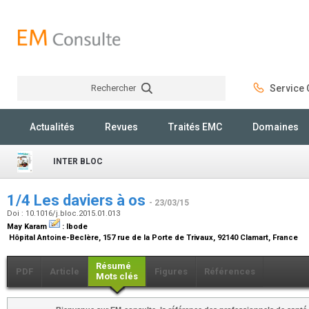
Rechercher
Service C
Rechercher
Actualités
Revues
Traités EMC
Domaines
INTER BLOC
1/4 Les daviers à os
- 23/03/15
Doi : 10.1016/j.bloc.2015.01.013
May Karam
:
Ibode
Hôpital Antoine-Beclère, 157 rue de la Porte de Trivaux, 92140 Clamart, France
Résumé
PDF
Article
Figures
Références
Mots clés