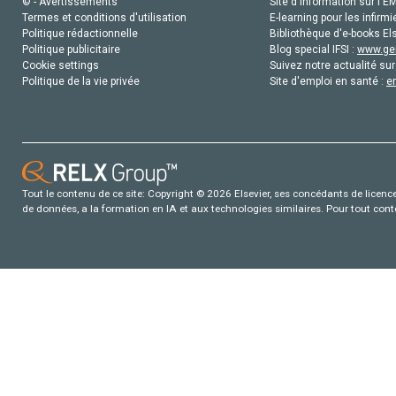
© - Avertissements
Site d'information sur l'E
Termes et conditions d'utilisation
E-learning pour les infirmi
Politique rédactionnelle
Bibliothèque d'e-books Els
Politique publicitaire
Blog special IFSI :
www.gen
Cookie settings
Suivez notre actualité sur
Politique de la vie privée
Site d'emploi en santé :
e
Tout le contenu de ce site: Copyright © 2026 Elsevier, ses concédants de licence e
de données, a la formation en IA et aux technologies similaires. Pour tout con