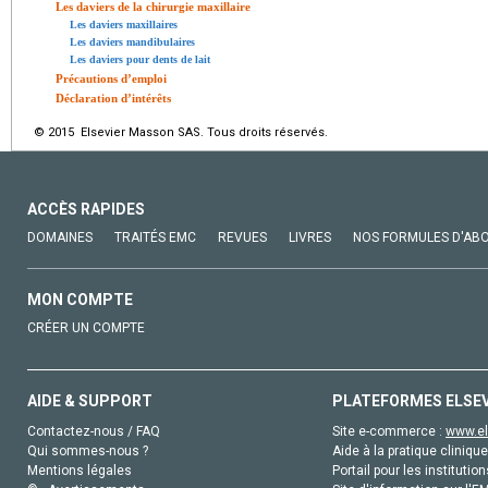
Les daviers de la chirurgie maxillaire
Les daviers maxillaires
Les daviers mandibulaires
Les daviers pour dents de lait
Précautions d’emploi
Déclaration d’intérêts
© 2015 Elsevier Masson SAS. Tous droits réservés.
ACCÈS RAPIDES
DOMAINES
TRAITÉS EMC
REVUES
LIVRES
NOS FORMULES D'AB
MON COMPTE
CRÉER UN COMPTE
AIDE & SUPPORT
PLATEFORMES ELSE
Contactez-nous / FAQ
Site e-commerce :
www.el
Qui sommes-nous ?
Aide à la pratique clinique
Mentions légales
Portail pour les institution