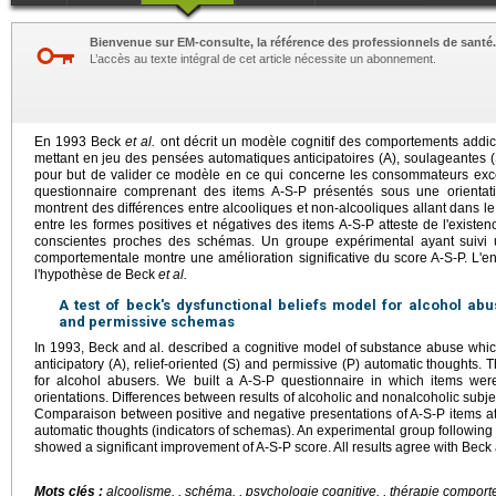
Bienvenue sur EM-consulte, la référence des professionnels de santé.
L’accès au texte intégral de cet article nécessite un abonnement.
En 1993 Beck
et al.
ont décrit un modèle cognitif des comportements addic
mettant en jeu des pensées automatiques anticipatoires (A), soulageantes (
pour but de valider ce modèle en ce qui concerne les consommateurs exces
questionnaire comprenant des items A-S-P présentés sous une orientatio
montrent des différences entre alcooliques et non-alcooliques allant dans 
entre les formes positives et négatives des items A-S-P atteste de l'exist
conscientes proches des schémas. Un groupe expérimental ayant suivi 
comportementale montre une amélioration significative du score A-S-P. L'
l'hypothèse de Beck
et al.
A test of beck's dysfunctional beliefs model for alcohol abus
and permissive schemas
In 1993, Beck and al. described a cognitive model of substance abuse which
anticipatory (A), relief-oriented (S) and permissive (P) automatic thoughts. 
for alcohol abusers. We built a A-S-P questionnaire in which items wer
orientations. Differences between results of alcoholic and nonalcoholic subjec
Comparaison between positive and negative presentations of A-S-P items att
automatic thoughts (indicators of schemas). An experimental group following 
showed a significant improvement of A-S-P score. All results agree with Beck 
Mots clés :
alcoolisme.
, schéma. , psychologie cognitive. , thérapie comport