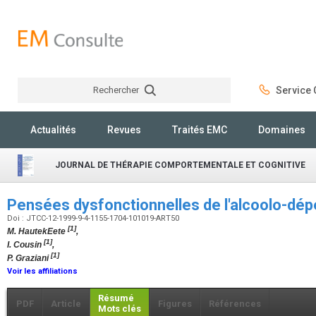
Rechercher
Service C
Rechercher
Actualités
Revues
Traités EMC
Domaines
JOURNAL DE THÉRAPIE COMPORTEMENTALE ET COGNITIVE
Pensées dysfonctionnelles de l'alcoolo-d
Doi : JTCC-12-1999-9-4-1155-1704-101019-ART50
[1]
M. HautekEete
,
[1]
I. Cousin
,
[1]
P. Graziani
Voir les affiliations
Résumé
PDF
Article
Figures
Références
Mots clés