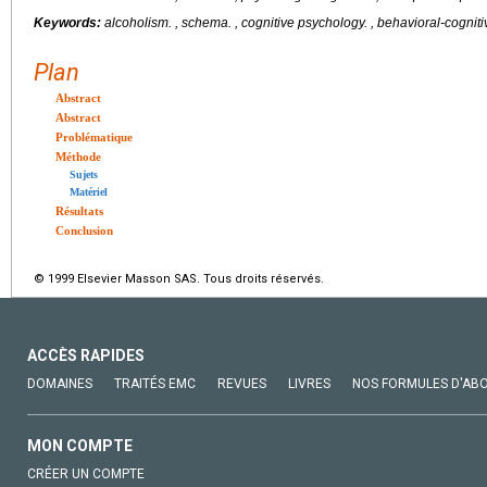
Keywords:
alcoholism.
, schema. , cognitive psychology. , behavioral-cogniti
Plan
Abstract
Abstract
Problématique
Méthode
Sujets
Matériel
Résultats
Conclusion
© 1999 Elsevier Masson SAS. Tous droits réservés.
ACCÈS RAPIDES
DOMAINES
TRAITÉS EMC
REVUES
LIVRES
NOS FORMULES D'AB
MON COMPTE
CRÉER UN COMPTE