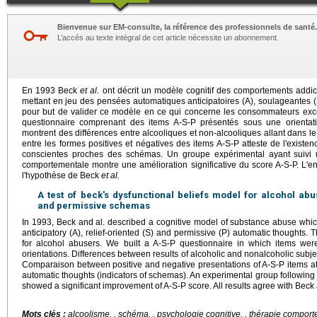
Bienvenue sur EM-consulte, la référence des professionnels de santé.
L’accès au texte intégral de cet article nécessite un abonnement.
En 1993 Beck
et al.
ont décrit un modèle cognitif des comportements addic
mettant en jeu des pensées automatiques anticipatoires (A), soulageantes (
pour but de valider ce modèle en ce qui concerne les consommateurs exces
questionnaire comprenant des items A-S-P présentés sous une orientatio
montrent des différences entre alcooliques et non-alcooliques allant dans 
entre les formes positives et négatives des items A-S-P atteste de l'exist
conscientes proches des schémas. Un groupe expérimental ayant suivi 
comportementale montre une amélioration significative du score A-S-P. L'
l'hypothèse de Beck
et al.
A test of beck's dysfunctional beliefs model for alcohol abus
and permissive schemas
In 1993, Beck and al. described a cognitive model of substance abuse which
anticipatory (A), relief-oriented (S) and permissive (P) automatic thoughts. 
for alcohol abusers. We built a A-S-P questionnaire in which items wer
orientations. Differences between results of alcoholic and nonalcoholic subjec
Comparaison between positive and negative presentations of A-S-P items att
automatic thoughts (indicators of schemas). An experimental group following 
showed a significant improvement of A-S-P score. All results agree with Beck 
Mots clés :
alcoolisme.
, schéma. , psychologie cognitive. , thérapie comport