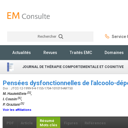
Rechercher
Service C
Rechercher
Actualités
Revues
Traités EMC
Domaines
JOURNAL DE THÉRAPIE COMPORTEMENTALE ET COGNITIVE
Pensées dysfonctionnelles de l'alcoolo-d
Doi : JTCC-12-1999-9-4-1155-1704-101019-ART50
[1]
M. HautekEete
,
[1]
I. Cousin
,
[1]
P. Graziani
Voir les affiliations
Résumé
PDF
Article
Figures
Références
Mots clés