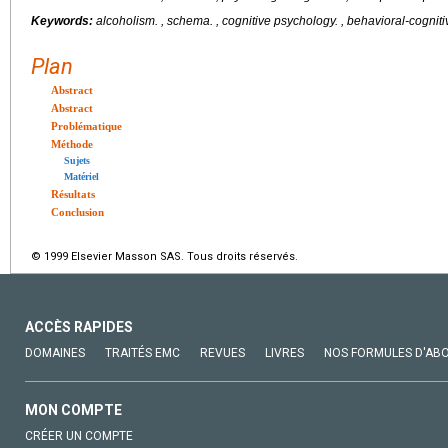
Keywords:
alcoholism.
, schema. , cognitive psychology. , behavioral-cogniti
Plan
Abstract
Abstract
Problématique
Méthode
Sujets
Matériel
Résultats
Conclusion
© 1999 Elsevier Masson SAS. Tous droits réservés.
ACCÈS RAPIDES
DOMAINES
TRAITÉS EMC
REVUES
LIVRES
NOS FORMULES D'AB
MON COMPTE
CRÉER UN COMPTE