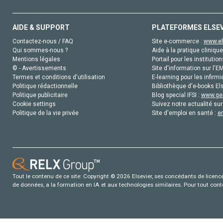
AIDE & SUPPORT
PLATEFORMES ELSE
Contactez-nous / FAQ
Site e-commerce :
www.el
Qui sommes-nous ?
Aide à la pratique clinique
Mentions légales
Portail pour les institution
© - Avertissements
Site d'information sur l'E
Termes et conditions d'utilisation
E-learning pour les infirmi
Politique rédactionnelle
Bibliothèque d'e-books Els
Politique publicitaire
Blog special IFSI :
www.gen
Cookie settings
Suivez notre actualité sur
Politique de la vie privée
Site d'emploi en santé :
e
Tout le contenu de ce site: Copyright © 2026 Elsevier, ses concédants de licence e
de données, a la formation en IA et aux technologies similaires. Pour tout con