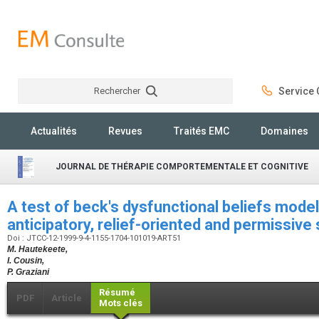
Rechercher
Service C
Rechercher
Actualités
Revues
Traités EMC
Domaines
JOURNAL DE THÉRAPIE COMPORTEMENTALE ET COGNITIVE
A test of beck's dysfunctional beliefs model
anticipatory, relief-oriented and permissiv
Doi : JTCC-12-1999-9-4-1155-1704-101019-ART51
M. Hautekeete,
I. Cousin,
P. Graziani
Résumé
PDF
Article
Mots clés