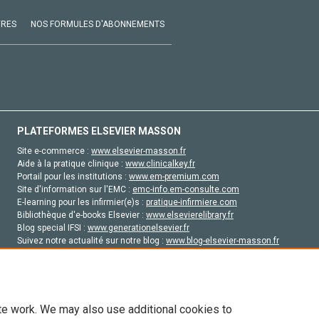
VRES
NOS FORMULES D'ABONNEMENTS
PLATEFORMES ELSEVIER MASSON
Site e-commerce :
www.elsevier-masson.fr
Aide à la pratique clinique :
www.clinicalkey.fr
Portail pour les institutions :
www.em-premium.com
Site d'information sur l'EMC :
emc-info.em-consulte.com
E-learning pour les infirmier(e)s :
pratique-infirmiere.com
Bibliothèque d'e-books Elsevier :
www.elsevierelibrary.fr
Blog special IFSI :
www.generationelsevier.fr
Suivez notre actualité sur notre blog :
www.blog-elsevier-masson.fr
Site d'emploi en santé :
emploisante.com
te work. We may also use additional cookies to