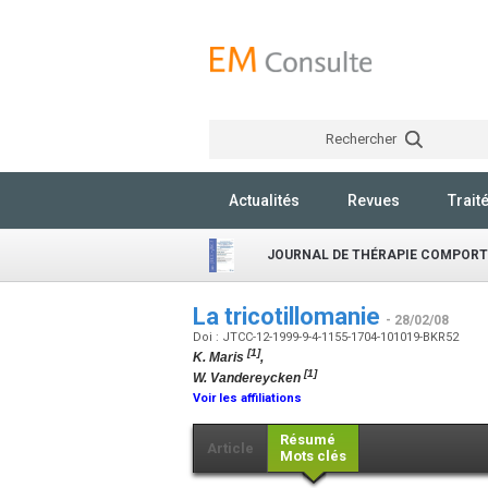
Rechercher
Actualités
Revues
Trait
JOURNAL DE THÉRAPIE COMPORT
La tricotillomanie
- 28/02/08
Doi : JTCC-12-1999-9-4-1155-1704-101019-BKR52
[1]
K. Maris
,
[1]
W. Vandereycken
Voir les affiliations
Résumé
Article
Mots clés