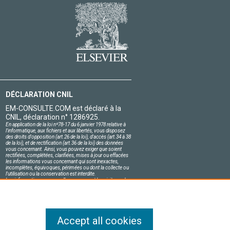
DÉCLARATION CNIL
EM-CONSULTE.COM est déclaré à la
CNIL, déclaration n° 1286925.
En application de la loi nº78-17 du 6 janvier 1978 relative à
l'informatique, aux fichiers et aux libertés, vous disposez
des droits d'opposition (art.26 de la loi), d'accès (art.34 à 38
de la loi), et de rectification (art.36 de la loi) des données
vous concernant. Ainsi, vous pouvez exiger que soient
rectifiées, complétées, clarifiées, mises à jour ou effacées
les informations vous concernant qui sont inexactes,
incomplètes, équivoques, périmées ou dont la collecte ou
l'utilisation ou la conservation est interdite.
Les informations personnelles concernant les visiteurs de
notre site, y compris leur identité, sont confidentielles.
Le responsable du site s'engage sur l'honneur à respecter
les conditions légales de confidentialité applicables en
France et à ne pas divulguer ces informations à des tiers.
Accept all cookies