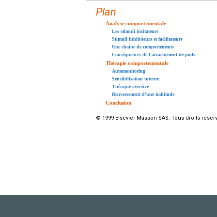
Plan
Analyse comportementale
Les stimuli incitateurs
Stimuli inhibiteurs et facilitateurs
Une chaîne de comportements
Conséquences de l'arrachement de poils
Thérapie comportementale
Automonitoring
Sensibilisation interne
Thérapie aversive
Renversement d'une habitude
Conclusion
© 1999 Elsevier Masson SAS. Tous droits réser