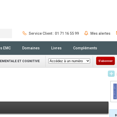
Service Client : 01 71 16 55 99
Mes alertes
Rechercher
és EMC
Domaines
Livres
Compléments
EMENTALE ET COGNITIVE
S'abonner
B