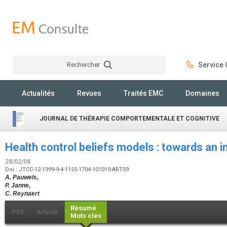
Rechercher
Service C
Rechercher
Actualités
Revues
Traités EMC
Domaines
JOURNAL DE THÉRAPIE COMPORTEMENTALE ET COGNITIVE
Health control beliefs models : towards an 
28/02/08
Doi : JTCC-12-1999-9-4-1155-1704-101019-ART59
A. Pauwels,
P. Janne,
C. Reynaert
Résumé
PDF
Article
Mots clés