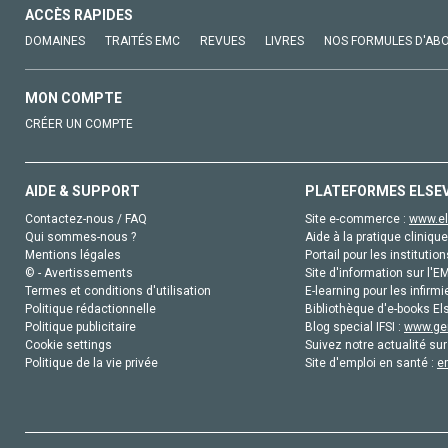
ACCÈS RAPIDES
DOMAINES
TRAITÉS EMC
REVUES
LIVRES
NOS FORMULES D'AB
MON COMPTE
CRÉER UN COMPTE
AIDE & SUPPORT
PLATEFORMES ELSE
Contactez-nous / FAQ
Site e-commerce :
www.el
Qui sommes-nous ?
Aide à la pratique clinique
Mentions légales
Portail pour les institution
© - Avertissements
Site d'information sur l'E
Termes et conditions d'utilisation
E-learning pour les infirmi
Politique rédactionnelle
Bibliothèque d'e-books Els
Politique publicitaire
Blog special IFSI :
www.gen
Cookie settings
Suivez notre actualité sur
Politique de la vie privée
Site d'emploi en santé :
e