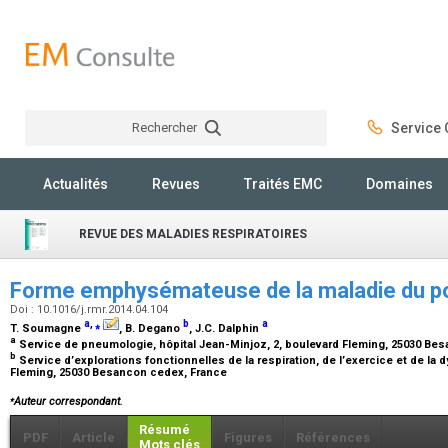
Rechercher
Service C
Rechercher
Actualités
Revues
Traités EMC
Domaines
REVUE DES MALADIES RESPIRATOIRES
Forme emphysémateuse de la maladie du p
Doi : 10.1016/j.rmr.2014.04.104
a
,
⁎
b
a
T. Soumagne
, B. Degano
, J.C. Dalphin
a
Service de pneumologie, hôpital Jean-Minjoz, 2, boulevard Fleming, 25030 Be
b
Service d’explorations fonctionnelles de la respiration, de l’exercice et de la 
Fleming, 25030 Besancon cedex, France
⁎
Auteur correspondant.
Résumé
PDF
Article
Figures
Références
Mots clés