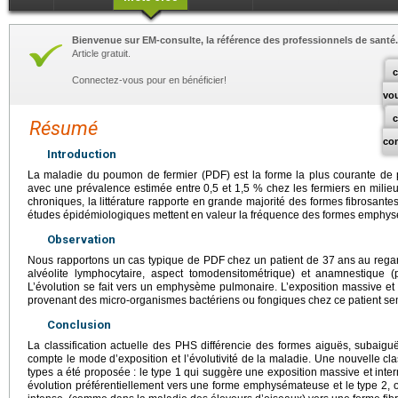
Bienvenue sur EM-consulte, la référence des professionnels de santé.
Article gratuit.
c
Connectez-vous pour en bénéficier!
vo
Résumé
co
Introduction
La maladie du poumon de fermier (PDF) est la forme la plus courante de 
avec une prévalence estimée entre 0,5 et 1,5 % chez les fermiers en milieu
chroniques, la littérature rapporte en grande majorité des formes fibrosante
études épidémiologiques mettent en valeur la fréquence des formes emphy
Observation
Nous rapportons un cas typique de PDF chez un patient de 37
ans au regar
alvéolite lymphocytaire, aspect tomodensitométrique) et anamnestique (
L’évolution se fait vers un emphysème pulmonaire. L’exposition massive e
provenant des micro-organismes bactériens ou fongiques chez ce patient se
Conclusion
La classification actuelle des PHS différencie des formes aiguës, subaig
compte le mode d’exposition et l’évolutivité de la maladie. Une nouvelle cla
types a été proposée : le type 1 qui suggère une exposition massive et int
évolution préférentiellement vers une forme emphysémateuse et le type 2, o