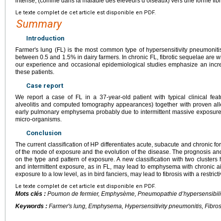
intense, (comme dans la maladie des éleveurs d’oiseaux) vers une forme fib
Le texte complet de cet article est disponible en PDF.
Summary
Introduction
Farmer's lung (FL) is the most common type of hypersensitivity pneumoniti
between 0.5 and 1.5% in dairy farmers. In chronic FL, fibrotic sequelae are wi
our experience and occasional epidemiological studies emphasize an inc
these patients.
Case report
We report a case of FL in a 37-year-old patient with typical clinical fea
alveolitis and computed tomography appearances) together with proven all
early pulmonary emphysema probably due to intermittent massive exposure 
micro-organisms.
Conclusion
The current classification of HP differentiates acute, subacute and chronic fo
of the mode of exposure and the evolution of the disease. The prognosis a
on the type and pattern of exposure. A new classification with two cluster
and intermittent exposure, as in FL, may lead to emphysema with chronic air
exposure to a low level, as in bird fanciers, may lead to fibrosis with a restricti
Le texte complet de cet article est disponible en PDF.
Mots clés :
Poumon de fermier, Emphysème, Pneumopathie d’hypersensibilit
Keywords :
Farmer's lung, Emphysema, Hypersensitivity pneumonitis, Fibros