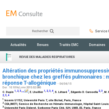
Rechercher
Service C
Rechercher
Actualités
Revues
Traités EMC
Domaines
REVUE DES MALADIES RESPIRATOIRES
Altération des propriétés immunosuppressiv
bronchique chez les greffés pulmonaires : 
réponse T-allogénique
- 04/04/15
Doi : 10.1016/j.rmr.2015.02.080
1
,
2
,
3
,
⁎
1
,
2
,
3
,
4
1
2
,
3
C. Dupin
, E. Lhuillier
, S. Létuvé
, Edgardo D. Carosella
, M.
2
,
3
,
4
1
Inserm U1152, Université Paris 7, site Bichat, Paris, France
2
CEA,IMETI, Service de Recherche en Hémato-Immunologie, Hôpital Saint-Louis,
3
Université Paris Diderot, Sorbonne Paris Cité, IUH, UMR_E5, Paris, France