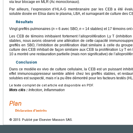
via leur blocage en MLR (Ac monoclonaux).
Par ailleurs, l’expression d’HLA-G membranaire par les CEB a été éval
soluble dosée en Elisa dans le plasma, LBA, et surnageant de culture des C
Résultats
Vingt greffés pulmonaires (
n
=
6 avec SBO,
n
=
14 stables) et 17 témoins ont
Les CEB de témoins inhibaient fortement l’alloprolifération Ly T (inhibiti
stables, nous avons observé une altération de cette capacité immunosuppre
greffés en SBO, l’inhibition de prolifération était similaire à celle du group
culture des CEB inhibait de façon similaire aux CEB la prolifération Ly T 
10 a montré une restauration partielle (mais non significative) de l’alloprolif
Conclusion
Dans ce modèle ex vivo de culture cellulaire, la CEB est un puissant inhibit
effet immunosuppresseur semble altéré chez les greffés stables, et resta
solubles est suspecté, mais n’a pu être démontré pour les facteurs testés (H
Le texte complet de cet article est disponible en PDF.
Mots clés :
Infection, Inflammation
Plan
Déclaration d’intérêts
© 2015 Publié par Elsevier Masson SAS.