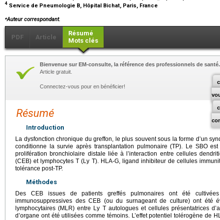
4
Service de Pneumologie B, Hôpital Bichat, Paris, France
⁎
Auteur correspondant.
Résumé
PDF
Article
Mots clés
Bienvenue sur EM-consulte, la référence des professionnels de santé.
Article gratuit.
c
Connectez-vous pour en bénéficier!
vo
Résumé
co
Introduction
La dysfonction chronique du greffon, le plus souvent sous la forme d’un syn
conditionne la survie après transplantation pulmonaire (TP). Le SBO est l
prolifération bronchiolaire distale liée à l’interaction entre cellules dendri
(CEB) et lymphocytes T (Ly T). HLA-G, ligand inhibiteur de cellules immuni
tolérance post-TP.
Méthodes
Des CEB issues de patients greffés pulmonaires ont été cultivées 
immunosuppressives des CEB (ou du surnageant de culture) ont été é
lymphocytaires (MLR) entre Ly T autologues et cellules présentatrices 
d’organe ont été utilisées comme témoins. L’effet potentiel tolérogène de 