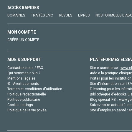
ACCÈS RAPIDES
DOMAINES
TRAITÉS EMC
REVUES
LIVRES
NOS FORMULES D'AB
MON COMPTE
CRÉER UN COMPTE
AIDE & SUPPORT
PLATEFORMES ELSE
Contactez-nous / FAQ
Site e-commerce :
www.el
Qui sommes-nous ?
Aide à la pratique clinique
Mentions légales
Portail pour les institution
© - Avertissements
Site d'information sur l'E
Termes et conditions d'utilisation
E-learning pour les infirmi
Politique rédactionnelle
Bibliothèque d'e-books Els
Politique publicitaire
Blog special IFSI :
www.gen
Cookie settings
Suivez notre actualité sur
Politique de la vie privée
Site d'emploi en santé :
e