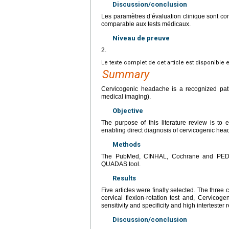
Discussion/conclusion
Les paramètres d’évaluation clinique sont com
comparable aux tests médicaux.
Niveau de preuve
2.
Le texte complet de cet article est disponible 
Summary
Cervicogenic headache is a recognized path
medical imaging).
Objective
The purpose of this literature review is to e
enabling direct diagnosis of cervicogenic hea
Methods
The PubMed, CINHAL, Cochrane and PEDro 
QUADAS tool.
Results
Five articles were finally selected. The three
cervical flexion-rotation test and, Cervico
sensitivity and specificity and high intertester re
Discussion/conclusion