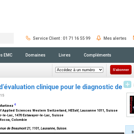
Service Client : 01 71 16 55 99
Mes alertes
Rechercher
és EMC
Domaines
Livres
Compléments
S'abonner
évaluation clinique pour le diagnostic de
/15
c
 Martinez
f Applied Sciences Western Switzerland, HESaV, Lausanne 1011, Suisse
er-le-Lac, 1470 Estavayer-le-Lac, Suisse
 Mocoa, Colombie
enue de Beaumont 21, 1101, Lausanne, Suisse.
B