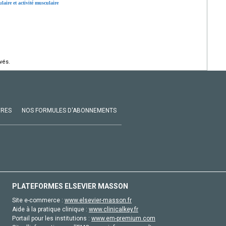
laire et activité musculaire
vés.
VRES
NOS FORMULES D'ABONNEMENTS
PLATEFORMES ELSEVIER MASSON
Site e-commerce :
www.elsevier-masson.fr
Aide à la pratique clinique :
www.clinicalkey.fr
Portail pour les institutions :
www.em-premium.com