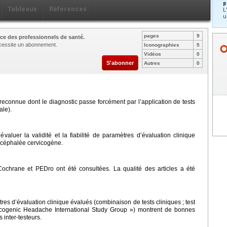
p
Tableaux
Références
L
u
pages
9
ce des professionnels de santé.
nécessite un abonnement.
Iconographies
5
Vidéos
0
S'abonner
Autres
0
econnue dont le diagnostic passe forcément par l’application de tests
ale).
évaluer la validité et la fiabilité de paramètres d’évaluation clinique
a céphalée cervicogène.
hrane et PEDro ont été consultées. La qualité des articles a été
tres d’évaluation clinique évalués (combinaison de tests cliniques ; test
ervicogenic Headache International Study Group ») montrent de bonnes
s inter-testeurs.