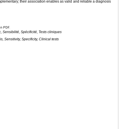
lementary; their association enables as valid and reliable a diagnosis
en PDF.
Sensibilité, Spécificité, Tests cliniques
Sensitivity, Specificity, Clinical tests