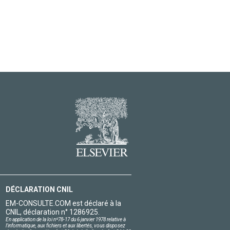
DÉCLARATION CNIL
EM-CONSULTE.COM est déclaré à la
CNIL, déclaration n° 1286925.
En application de la loi nº78-17 du 6 janvier 1978 relative à
l'informatique, aux fichiers et aux libertés, vous disposez