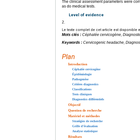
The clinical assessment parameters were comp
as do medical tests.
Level of evidence
2.
Le texte complet de cet article est disponible 
Mots clés :
Céphalée cervicogène, Diagnostic, 
Keywords :
Cervicogenic headache, Diagnosis, 
Plan
Introduction
Céphalée cervicogène
Épidémiologie
Pathogenèse
Critères diagnostics
Classifications
Tests cliniques
Diagnostics différentiels
Objectif
Question de recherche
Matériel et méthodes
Stratégies de recherche
Grille d’évaluation
Analyse statistique
Résultats