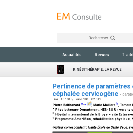
Rechercher
Actualités
Revues
Trait
KINÉSITHÉRAPIE, LA REVUE
Pertinence de paramètres d’
céphalée cervicogène
- 06/05
Doi : 10.1016/j.kine.2015.02.012
a
,
⁎
b
Pierre Balthazard
, Marie Maillard
, Tamara
a
Physiotherapy Department, HES-SO University o
b
Hôpital Intercantonal de la Broye – site Estavay
c
Programme AmaNiños, réhabilitation physique,
⁎
Auteur correspondant : Haute École de Santé Vaud, av