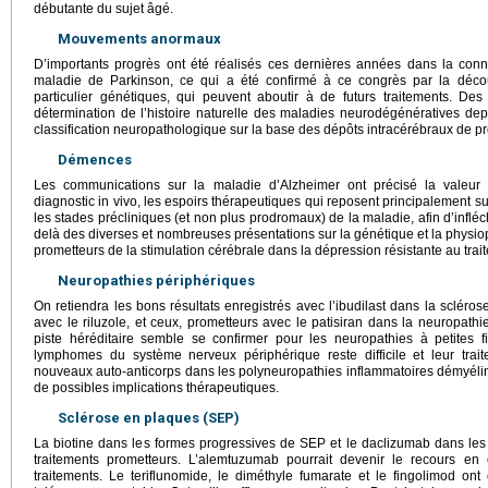
débutante du sujet âgé.
Mouvements anormaux
D’importants progrès ont été réalisés ces dernières années dans la con
maladie de Parkinson, ce qui a été confirmé à ce congrès par la déc
particulier génétiques, qui peuvent aboutir à de futurs traitements. D
détermination de l’histoire naturelle des maladies neurodégénératives de
classification neuropathologique sur la base des dépôts intracérébraux de p
Démences
Les communications sur la maladie d’Alzheimer ont précisé la valeur
diagnostic in vivo, les espoirs thérapeutiques qui reposent principalement s
les stades précliniques (et non plus prodromaux) de la maladie, afin d’infléch
delà des diverses et nombreuses présentations sur la génétique et la physi
prometteurs de la stimulation cérébrale dans la dépression résistante au trai
Neuropathies périphériques
On retiendra les bons résultats enregistrés avec l’ibudilast dans la scléro
avec le riluzole, et ceux, prometteurs avec le patisiran dans la neuropathie
piste héréditaire semble se confirmer pour les neuropathies à petites 
lymphomes du système nerveux périphérique reste difficile et leur trai
nouveaux auto-anticorps dans les polyneuropathies inflammatoires démyéli
de possibles implications thérapeutiques.
Sclérose en plaques (SEP)
La biotine dans les formes progressives de SEP et le daclizumab dans les
traitements prometteurs. L’alemtuzumab pourrait devenir le recours en
traitements. Le teriflunomide, le diméthyle fumarate et le fingolimod ont 