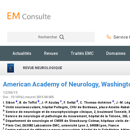
Rechercher
Service C
Rechercher
Actualités
Revues
Traités EMC
Domaines
REVUE NEUROLOGIQUE
American Academy of Neurology, Washingto
12/06/15
Doi : 10.1016/j.neurol.2015.04.005
a
b
c
d
e
I. Sibon
, B. de Toffol
, J.-P. Azulay
, F. Sellal
, C. Thomas-Antérion
, J.-M. Lé
a
Unité neurovasculaire, hôpital Pellegrin, CHU de Bordeaux, place Amelie-Raba
b
Service de neurologie et de neurophysiologie clinique, 2, boulevard Tonnelé, 
c
Service de neurologie et pathologie du mouvement, hôpital de la Timone, 265, r
d
Département de neurologie et CMRR de Strasbourg-Colmar, hôpitaux civils de 
e
Plein Ciel, EA3082 Laboratoire EMC, université Lyon 2, 69008 Lyon, France
f
Centre national de référence neuro-musculaire, hôpital de la Salpêtrière, bâtime