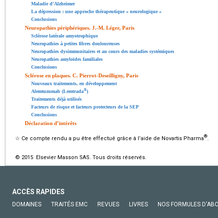
Maladie d’Alzheimer
La dépression : une approche thérapeutique « neurologique »
Conclusions
Neuropathies périphériques. J.-M. Léger, Paris
Sclérose latérale amyotrophique
Neuropathies à petites fibres douloureuses
Neuropathies dysimmunitaires et au cours des maladies systémiques
Neuropathies amyloïdes familiales
Conclusions
Sclérose en plaques. C. Pierrot-Deseilligny, Paris
Nouveaux traitements, en développement
®
Alemtuzumab (Lemtrada
)
Traitements déjà utilisés
Facteurs de risque et facteurs protecteurs de la SEP
Conclusions
Déclaration d’intérêts
®
☆
Ce compte rendu a pu être effectué grâce à l’aide de Novartis Pharma
.
© 2015 Elsevier Masson SAS. Tous droits réservés.
ACCÈS RAPIDES
DOMAINES
TRAITÉS EMC
REVUES
LIVRES
NOS FORMULES D'AB