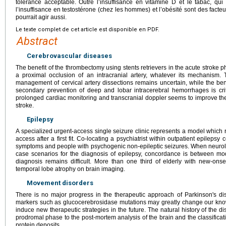
tolérance acceptable. Outre l’insuffisance en vitamine D et le tabac, qui
l’insuffisance en testostérone (chez les hommes) et l’obésité sont des facte
pourrait agir aussi.
Le texte complet de cet article est disponible en PDF.
Abstract
Cerebrovascular diseases
The benefit of the thrombectomy using stents retrievers in the acute stroke
a proximal occlusion of an intracranial artery, whatever its mechanism. 
management of cervical artery dissections remains uncertain, while the bene
secondary prevention of deep and lobar intracerebral hemorrhages is cri
prolonged cardiac monitoring and transcranial doppler seems to improve the
stroke.
Epilepsy
A specialized urgent-access single seizure clinic represents a model which
access after a first fit. Co-locating a psychiatrist within outpatient epilepsy 
symptoms and people with psychogenic non-epileptic seizures. When neurolo
case scenarios for the diagnosis of epilepsy, concordance is between mo
diagnosis remains difficult. More than one third of elderly with new-ons
temporal lobe atrophy on brain imaging.
Movement disorders
There is no major progress in the therapeutic approach of Parkinson's di
markers such as glucocerebrosidase mutations may greatly change our kn
induce new therapeutic strategies in the future. The natural history of the d
prodromal phase to the post-mortem analysis of the brain and the classific
protein deposits.