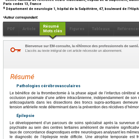
Paris cedex 13, France
g
Département de neurologie 1, hôpital de la Salpêtrière, 47, boulevard de l’Hôpit
⁎
Auteur correspondant
.
Résumé
PDF
Article
Figures
Tableaux
Référence
Mots clés
Bienvenue sur EM-consulte, la référence des professionnels de santé.
L’accès au texte intégral de cet article nécessite un abonnement.
Résumé
Pathologies cérébrovasculaires
Le bénéfice de la thrombectomie à la phase aiguë de l’infarctus cérébral es
occlusion proximale d’une artère intracrânienne, indépendamment de son m
anticoagulants dans les dissections des troncs supra-aortiques demeure 
tension artérielle reste déterminant dans la prévention des récidives d’hémor
Épilepsie
Le développement d’un parcours de soins spécialisé après la survenue d’u
psychiatre au sein des centres tertiaires améliorent de manière significativ
taux de concordance diagnostiques entre neurologues analysant les mêmes 
le diagnostic de l’épilepsie reste difficile. Une atrophie temporale est