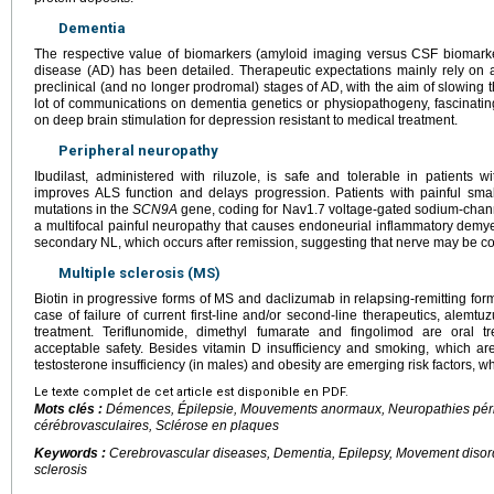
Dementia
The respective value of biomarkers (amyloid imaging versus CSF biomarker
disease (AD) has been detailed. Therapeutic expectations mainly rely on a
preclinical (and no longer prodromal) stages of AD, with the aim of slowing 
lot of communications on dementia genetics or physiopathogeny, fascinati
on deep brain stimulation for depression resistant to medical treatment.
Peripheral neuropathy
Ibudilast, administered with riluzole, is safe and tolerable in patients w
improves ALS function and delays progression. Patients with painful smal
mutations in the
SCN9A
gene, coding for Nav1.7 voltage-gated sodium-chan
a multifocal painful neuropathy that causes endoneurial inflammatory demye
secondary NL, which occurs after remission, suggesting that nerve may be 
Multiple sclerosis (MS)
Biotin in progressive forms of MS and daclizumab in relapsing-remitting for
case of failure of current first-line and/or second-line therapeutics, alemt
treatment. Teriflunomide, dimethyl fumarate and fingolimod are oral t
acceptable safety. Besides vitamin D insufficiency and smoking, which are 
testosterone insufficiency (in males) and obesity are emerging risk factors, w
Le texte complet de cet article est disponible en PDF.
Mots clés :
Démences, Épilepsie, Mouvements anormaux, Neuropathies péri
cérébrovasculaires, Sclérose en plaques
Keywords :
Cerebrovascular diseases, Dementia, Epilepsy, Movement disord
sclerosis