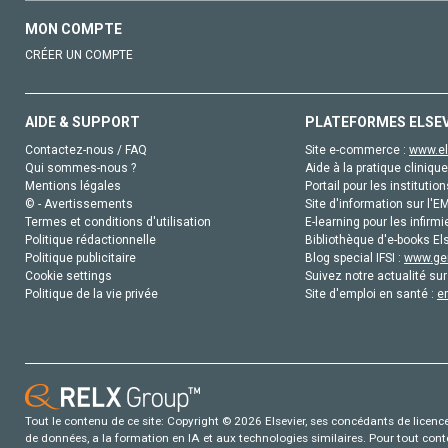
MON COMPTE
CRÉER UN COMPTE
AIDE & SUPPORT
PLATEFORMES ELSE
Contactez-nous / FAQ
Site e-commerce :
www.el
Qui sommes-nous ?
Aide à la pratique clinique
Mentions légales
Portail pour les institution
© - Avertissements
Site d'information sur l'E
Termes et conditions d'utilisation
E-learning pour les infirmi
Politique rédactionnelle
Bibliothèque d'e-books Els
Politique publicitaire
Blog special IFSI :
www.gen
Cookie settings
Suivez notre actualité sur
Politique de la vie privée
Site d'emploi en santé :
e
Tout le contenu de ce site: Copyright © 2026 Elsevier, ses concédants de licence e
de données, a la formation en IA et aux technologies similaires. Pour tout con