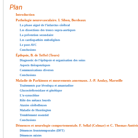
Plan
Introduction
Pathologie neurovasculaire. I. Sibon, Bordeaux
La phase aiguë de l’infarctus cérébral
Les dissections des troncs supra-aortiques
La prévention secondaire
Les cardiopathies emboligènes
Le post-AVC
Conclusions
Épilepsie, B. de Toffol (Tours)
Diagnostic de l’épilepsie et organisation des soins
Aspects thérapeutiques
Communications diverses
Conclusions
Maladie de Parkinson et mouvements anormaux. J.-P. Azulay, Marseille
Traitements par lévodopa et amantadine
Glucocérébrosidase et génétique
L’α-synucléine
Rôle des métaux lourds
Ataxies cérébelleuses
Maladie de Huntington
Tremblement essentiel
Conclusions
Démences et neurologie comportementale. F. Sellal (Colmar) et C. Thomas-Antéri
Démences frontotemporales (DFT)
Démences mixtes