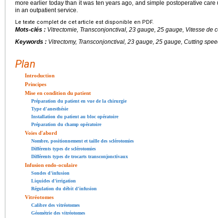
more earlier today than it was ten years ago, and simple postoperative care
in an outpatient service.
Le texte complet de cet article est disponible en PDF.
Mots-clés :
Vitrectomie, Transconjonctival, 23 gauge, 25 gauge, Vitesse de 
Keywords :
Vitrectomy, Transconjonctival, 23 gauge, 25 gauge, Cutting spee
Plan
Introduction
Principes
Mise en condition du patient
Préparation du patient en vue de la chirurgie
Type d'anesthésie
Installation du patient au bloc opératoire
Préparation du champ opératoire
Voies d'abord
Nombre, positionnement et taille des sclérotomies
Différents types de sclérotomies
Différents types de trocarts transconjonctivaux
Infusion endo-oculaire
Sondes d'infusion
Liquides d'irrigation
Régulation du débit d'infusion
Vitréotomes
Calibre des vitréotomes
Géométrie des vitréotomes