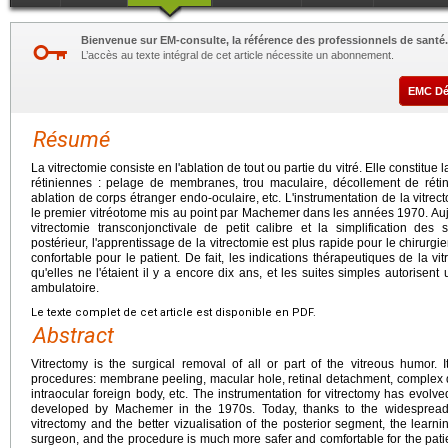
Bienvenue sur EM-consulte, la référence des professionnels de santé.
L’accès au texte intégral de cet article nécessite un abonnement.
EMC D
Résumé
La vitrectomie consiste en l'ablation de tout ou partie du vitré. Elle constitue
rétiniennes : pelage de membranes, trou maculaire, décollement de rétin
ablation de corps étranger endo-oculaire, etc. L'instrumentation de la vitr
le premier vitréotome mis au point par Machemer dans les années 1970. Aujo
vitrectomie transconjonctivale de petit calibre et la simplification de
postérieur, l'apprentissage de la vitrectomie est plus rapide pour le chirurgi
confortable pour le patient. De fait, les indications thérapeutiques de la v
qu'elles ne l'étaient il y a encore dix ans, et les suites simples autorisen
ambulatoire.
Le texte complet de cet article est disponible en PDF.
Abstract
Vitrectomy is the surgical removal of all or part of the vitreous humor. It 
procedures: membrane peeling, macular hole, retinal detachment, complex di
intraocular foreign body, etc. The instrumentation for vitrectomy has evolve
developed by Machemer in the 1970s. Today, thanks to the widespread 
vitrectomy and the better vizualisation of the posterior segment, the learnin
surgeon, and the procedure is much more safer and comfortable for the pati