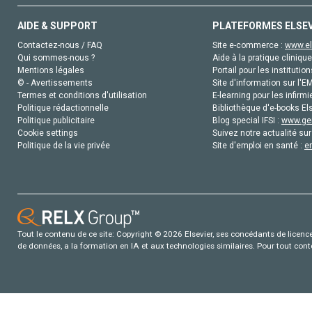
AIDE & SUPPORT
PLATEFORMES ELSE
Contactez-nous / FAQ
Site e-commerce :
www.el
Qui sommes-nous ?
Aide à la pratique clinique
Mentions légales
Portail pour les institution
© - Avertissements
Site d'information sur l'E
Termes et conditions d'utilisation
E-learning pour les infirmi
Politique rédactionnelle
Bibliothèque d'e-books Els
Politique publicitaire
Blog special IFSI :
www.gen
Cookie settings
Suivez notre actualité sur
Politique de la vie privée
Site d'emploi en santé :
e
Tout le contenu de ce site: Copyright © 2026 Elsevier, ses concédants de licence e
de données, a la formation en IA et aux technologies similaires. Pour tout con