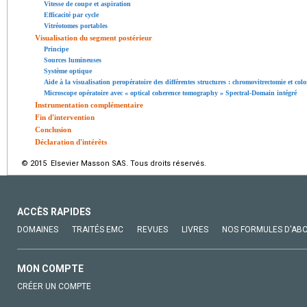
Vitesse de coupe et aspiration
Efficacité par cycle
Vitréotomes portables
Visualisation du segment postérieur
Principe
Sources lumineuses
Système optique
Aide à la visualisation peropératoire des différentes structures : chromovitrectomie et col
Microscope opératoire avec « optical coherence tomography » Spectral-Domain intégré
Instrumentation complémentaire
Fin d'intervention
Conclusion
Déclaration d'intérêts
© 2015 Elsevier Masson SAS. Tous droits réservés.
ACCÈS RAPIDES
DOMAINES
TRAITÉS EMC
REVUES
LIVRES
NOS FORMULES D'AB
MON COMPTE
CRÉER UN COMPTE