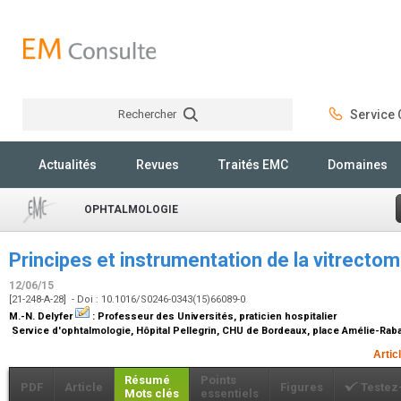
Rechercher
Service C
Rechercher
Actualités
Revues
Traités EMC
Domaines
OPHTALMOLOGIE
Principes et instrumentation de la vitrectom
12/06/15
[21-248-A-28] - Doi : 10.1016/S0246-0343(15)66089-0
M.-N. Delyfer
:
Professeur des Universités, praticien hospitalier
Service d'ophtalmologie, Hôpital Pellegrin, CHU de Bordeaux, place Amélie-Rab
Artic
Résumé
Points
PDF
Article
Figures
Testez
Mots clés
essentiels