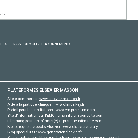
vés.
VRES
NOS FORMULES D'ABONNEMENTS
PLATEFORMES ELSEVIER MASSON
Site e-commerce :
www.elsevier-masson.fr
Aide à la pratique clinique :
www.clinicalkey.fr
Portail pour les institutions :
www.em-premium.com
Site d'information sur l'EMC :
emc-info.em-consulte.com
E-learning pour les infirmier(e)s :
pratique-infirmiere.com
Bibliothèque d'e-books Elsevier :
www.elsevierelibrary.fr
Blog special IFSI :
www.generationelsevier.fr
Suivez notre actualité sur notre blog :
www.blog-elsevier-masson.fr