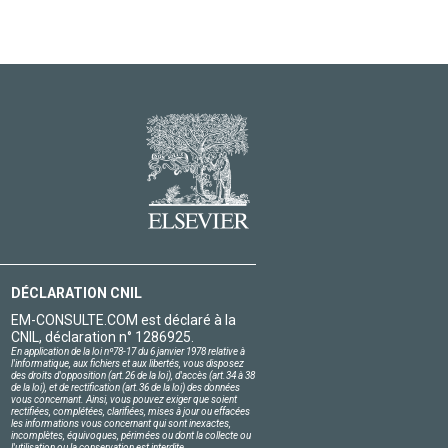
DÉCLARATION CNIL
EM-CONSULTE.COM est déclaré à la
CNIL, déclaration n° 1286925.
En application de la loi nº78-17 du 6 janvier 1978 relative à
l'informatique, aux fichiers et aux libertés, vous disposez
des droits d'opposition (art.26 de la loi), d'accès (art.34 à 38
de la loi), et de rectification (art.36 de la loi) des données
vous concernant. Ainsi, vous pouvez exiger que soient
rectifiées, complétées, clarifiées, mises à jour ou effacées
les informations vous concernant qui sont inexactes,
incomplètes, équivoques, périmées ou dont la collecte ou
l'utilisation ou la conservation est interdite.