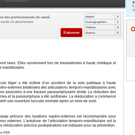
Références
p
L
u
pages
4
ce des professionnels de santé.
nécessite un abonnement.
Iconographies
2
Vidéos
0
S'abonner
Autres
0
ont rares. Elles surviennent lors de traumatismes à haute cinétique et
s mandibulaire.
ule léger a été victime d’un accident de la voie publique à haute
upéro-externes bilatérales des articulations temporo-mandibulaires avec
nnes associées à une fracture parasymphysaire droite. La réduction des
ernes et la parasymphyse a été synthésée. La rééducation a commencé
upéré une ouverture buccale normale après un mois de suivi.
charge précoce des luxations supéro-externes est recommandée pour
es externes. L’ankylose de l’articulation temporo-mandibulaire est la
une rééducation précoce postopératoire est indiquée pour sa prévention.
en PDF.