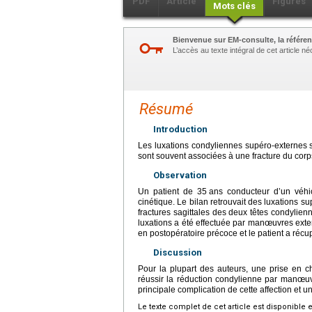
PDF
Article
Figures
Mots clés
Bienvenue sur EM-consulte, la référen
L’accès au texte intégral de cet article 
Résumé
Introduction
Les luxations condyliennes supéro-externes s
sont souvent associées à une fracture du corp
Observation
Un patient de 35
ans conducteur d’un véhic
cinétique. Le bilan retrouvait des luxations s
fractures sagittales des deux têtes condylie
luxations a été effectuée par manœuvres ext
en postopératoire précoce et le patient a réc
Discussion
Pour la plupart des auteurs, une prise en 
réussir la réduction condylienne par manœuvr
principale complication de cette affection et 
Le texte complet de cet article est disponible 