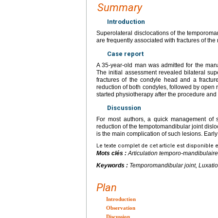
Summary
Introduction
Superolateral disclocations of the temporoman
are frequently associated with fractures of th
Case report
A 35-year-old man was admitted for the mana
The initial assessment revealed bilateral supe
fractures of the condyle head and a fractur
reduction of both condyles, followed by open r
started physiotherapy after the procedure and
Discussion
For most authors, a quick management of su
reduction of the tempotomandibular joint disl
is the main complication of such lesions. Early
Le texte complet de cet article est disponible 
Mots clés :
Articulation temporo-mandibulaire
Keywords :
Temporomandibular joint, Luxatio
Plan
Introduction
Observation
Discussion