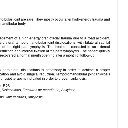
dibular joint are rare. They mostly occur after high-energy trauma and
e mandibular body.
gement of a high-energy craniofacial trauma due to a road accident.
rolateral temporomandibular joint disclocations, with bilateral sagittal
e of the right parasymphysis. The treatment consisted in an external
eduction and internal fixation of the parasymphysis. The patient quickly
 recovered a normal mouth opening after a month of follow-up.
perolateral dislocations is necessary in order to achieve a proper
ocation and avoid surgical reduction. Temporomandibular joint ankylosis
 physiotherapy is indicated in order to prevent ankylosis.
en PDF.
, Dislocations, Fractures de mandibule, Ankylose
ns, Jaw fractures, Ankylosis