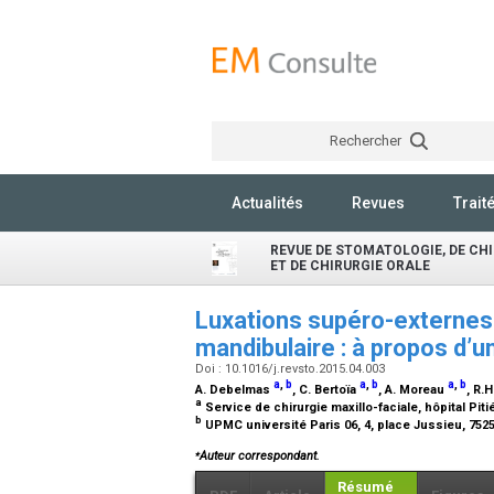
Rechercher
Actualités
Revues
Trait
REVUE DE STOMATOLOGIE, DE CH
ET DE CHIRURGIE ORALE
Luxations supéro-externes b
mandibulaire : à propos d’u
Doi : 10.1016/j.revsto.2015.04.003
a
,
b
a
,
b
a
,
b
A. Debelmas
, C. Bertoïa
, A. Moreau
, R.
a
Service de chirurgie maxillo-faciale, hôpital Pit
b
UPMC université Paris 06, 4, place Jussieu, 752
⁎
Auteur correspondant.
Résumé