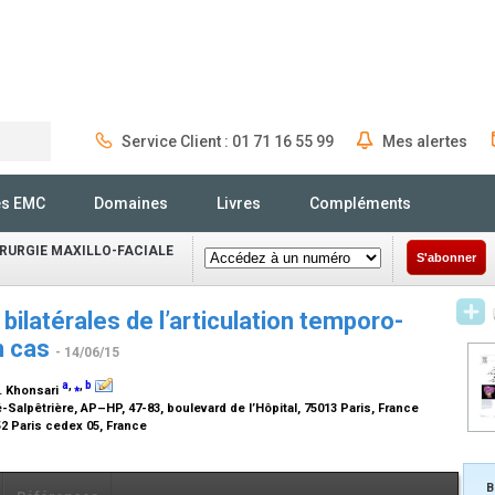
Service Client : 01 71 16 55 99
Mes alertes
Rechercher
és EMC
Domaines
Livres
Compléments
IRURGIE MAXILLO-FACIALE
S'abonner
ilatérales de l’articulation temporo-
n cas
- 14/06/15
a
,
⁎
,
b
H. Khonsari
ié-Salpêtrière, AP–HP, 47-83, boulevard de l’Hôpital, 75013 Paris, France
52 Paris cedex 05, France
B