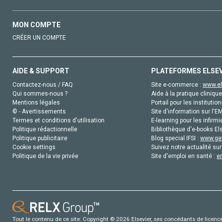
MON COMPTE
CRÉER UN COMPTE
AIDE & SUPPORT
PLATEFORMES ELSE
Contactez-nous / FAQ
Site e-commerce :
www.el
Qui sommes-nous ?
Aide à la pratique clinique
Mentions légales
Portail pour les institution
© - Avertissements
Site d'information sur l'E
Termes et conditions d'utilisation
E-learning pour les infirmi
Politique rédactionnelle
Bibliothèque d'e-books Els
Politique publicitaire
Blog special IFSI :
www.gen
Cookie settings
Suivez notre actualité sur
Politique de la vie privée
Site d'emploi en santé :
e
Tout le contenu de ce site: Copyright © 2026 Elsevier, ses concédants de licence e