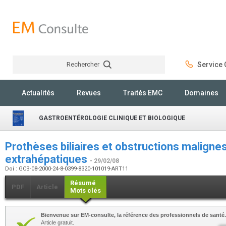
Rechercher
Service C
Rechercher
Actualités
Revues
Traités EMC
Domaines
GASTROENTÉROLOGIE CLINIQUE ET BIOLOGIQUE
Prothèses biliaires et obstructions malignes
extrahépatiques
- 29/02/08
Doi : GCB-08-2000-24-8-0399-8320-101019-ART11
Résumé
PDF
Article
Mots clés
Bienvenue sur EM-consulte, la référence des professionnels de santé.
Article gratuit.