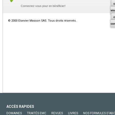
c
Connectez-vous pour en bénéficier!
vo
© 2000 Elsevier Masson SAS. Tous droits réservés.
co
ACCÈS RAPIDES
DOMAINES
TRAITÉS EMC
REVUES
LIVRES
NOS FORMULES D'AB