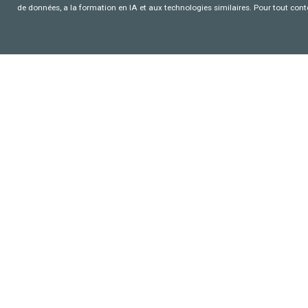
de données, a la formation en IA et aux technologies similaires. Pour tout con