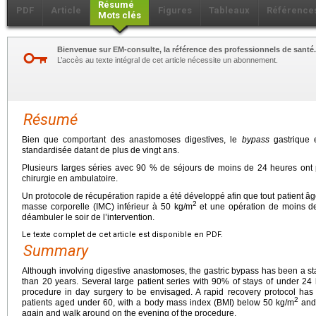
Résumé
PDF
Article
Figures
Tableaux
Référence
Mots clés
Bienvenue sur EM-consulte, la référence des professionnels de santé.
L’accès au texte intégral de cet article nécessite un abonnement.
Résumé
Bien que comportant des anastomoses digestives, le
bypass
gastrique 
standardisée datant de plus de vingt ans.
Plusieurs larges séries avec 90 % de séjours de moins de 24 heures ont p
chirurgie en ambulatoire.
Un protocole de récupération rapide a été développé afin que tout patient â
2
masse corporelle (IMC) inférieur à 50 kg/m
et une opération de moins de
déambuler le soir de l’intervention.
Le texte complet de cet article est disponible en PDF.
Summary
Although involving digestive anastomoses, the gastric bypass has been a s
than 20 years. Several large patient series with 90% of stays of under 24 
procedure in day surgery to be envisaged. A rapid recovery protocol has
2
patients aged under 60, with a body mass index (BMI) below 50 kg/m
and 
again and walk around on the evening of the procedure.