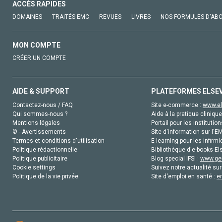
ACCÈS RAPIDES
DOMAINES
TRAITÉS EMC
REVUES
LIVRES
NOS FORMULES D'AB
MON COMPTE
CRÉER UN COMPTE
AIDE & SUPPORT
PLATEFORMES ELSE
Contactez-nous / FAQ
Site e-commerce :
www.el
Qui sommes-nous ?
Aide à la pratique clinique
Mentions légales
Portail pour les institution
© - Avertissements
Site d'information sur l'E
Termes et conditions d'utilisation
E-learning pour les infirmi
Politique rédactionnelle
Bibliothèque d'e-books Els
Politique publicitaire
Blog special IFSI :
www.gen
Cookie settings
Suivez notre actualité sur
Politique de la vie privée
Site d'emploi en santé :
e