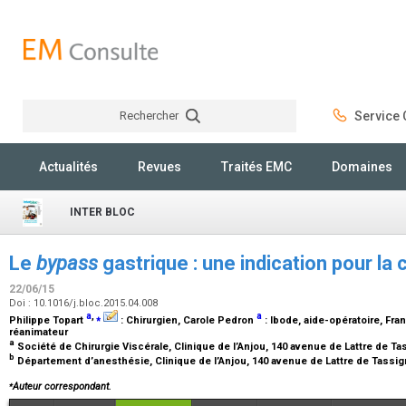
Rechercher
Service C
Rechercher
Actualités
Revues
Traités EMC
Domaines
INTER BLOC
Le
bypass
gastrique : une indication pour la
22/06/15
Doi : 10.1016/j.bloc.2015.04.008
a
,
⁎
a
Philippe Topart
:
Chirurgien
, Carole Pedron
:
Ibode, aide-opératoire
, Fr
réanimateur
a
Société de Chirurgie Viscérale, Clinique de l’Anjou, 140 avenue de Lattre de T
b
Département d’anesthésie, Clinique de l’Anjou, 140 avenue de Lattre de Tassig
⁎
Auteur correspondant.