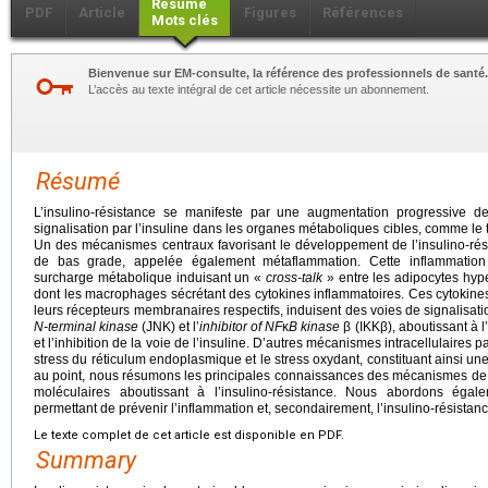
Résumé
PDF
Article
Figures
Références
Mots clés
Bienvenue sur EM-consulte, la référence des professionnels de santé.
L’accès au texte intégral de cet article nécessite un abonnement.
Résumé
L’insulino-résistance se manifeste par une augmentation progressive d
signalisation par l’insuline dans les organes métaboliques cibles, comme le ti
Un des mécanismes centraux favorisant le développement de l’insulino-rés
de bas grade, appelée également métaflammation. Cette inflammatio
surcharge métabolique induisant un «
cross-talk
» entre les adipocytes hype
dont les macrophages sécrétant des cytokines inflammatoires. Ces cytokines
leurs récepteurs membranaires respectifs, induisent des voies de signalisat
N-terminal kinase
(JNK) et l’
inhibitor of NF
κ
B kinase
β (IKKβ), aboutissant à l
et l’inhibition de la voie de l’insuline. D’autres mécanismes intracellulaires
stress du réticulum endoplasmique et le stress oxydant, constituant ainsi un
au point, nous résumons les principales connaissances des mécanismes de 
moléculaires aboutissant à l’insulino-résistance. Nous abordons égal
permettant de prévenir l’inflammation et, secondairement, l’insulino-résistanc
Le texte complet de cet article est disponible en PDF.
Summary