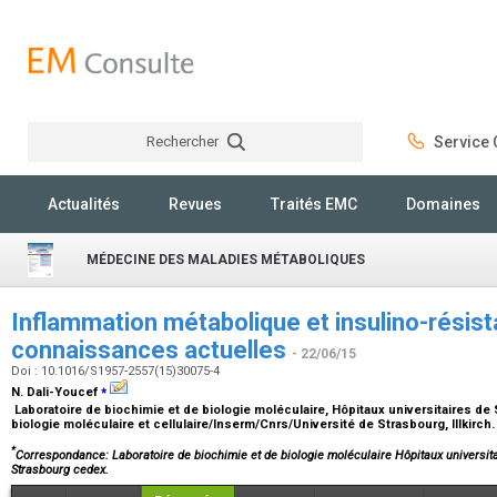
Rechercher
Service C
Rechercher
Actualités
Revues
Traités EMC
Domaines
MÉDECINE DES MALADIES MÉTABOLIQUES
Inflammation métabolique et insulino-résist
connaissances actuelles
- 22/06/15
Doi : 10.1016/S1957-2557(15)30075-4
⁎
N. Dali-Youcef
Laboratoire de biochimie et de biologie moléculaire, Hôpitaux universitaires de 
biologie moléculaire et cellulaire/Inserm/Cnrs/Université de Strasbourg, Illkirch
*
Correspondance: Laboratoire de biochimie et de biologie moléculaire Hôpitaux universitai
Strasbourg cedex.