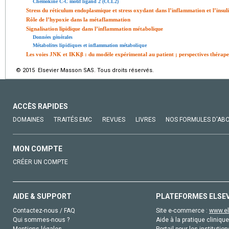
Chemokine C-C motif ligand 2 (CCL2)
Stress du réticulum endoplasmique et stress oxydant dans l’inflammation et l’insul
Rôle de l’hypoxie dans la métaflammation
Signalisation lipidique dans l’inflammation métabolique
Données générales
Métabolites lipidiques et inflammation métabolique
Les voies JNK et IKKβ : du modèle expérimental au patient ; perspectives thérape
© 2015 Elsevier Masson SAS. Tous droits réservés.
ACCÈS RAPIDES
DOMAINES
TRAITÉS EMC
REVUES
LIVRES
NOS FORMULES D'AB
MON COMPTE
CRÉER UN COMPTE
AIDE & SUPPORT
PLATEFORMES ELSE
Contactez-nous / FAQ
Site e-commerce :
www.el
Qui sommes-nous ?
Aide à la pratique clinique