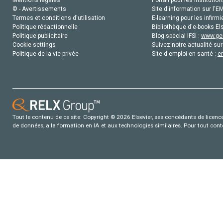
Mentions légales
Portail pour les institution
© - Avertissements
Site d'information sur l'E
Termes et conditions d'utilisation
E-learning pour les infirmi
Politique rédactionnelle
Bibliothèque d'e-books Els
Politique publicitaire
Blog special IFSI :
www.gen
Cookie settings
Suivez notre actualité sur
Politique de la vie privée
Site d'emploi en santé :
e
Tout le contenu de ce site: Copyright © 2026 Elsevier, ses concédants de licence e
de données, a la formation en IA et aux technologies similaires. Pour tout con