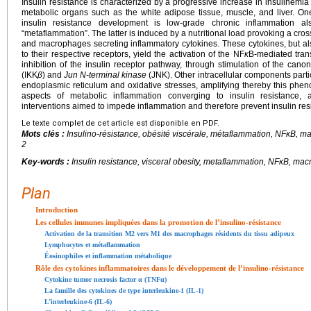
Insulin resistance is characterized by a progressive increase in insulinemia
metabolic organs such as the white adipose tissue, muscle, and liver. On
insulin resistance development is low-grade chronic inflammation a
“metaflammation”. The latter is induced by a nutritional load provoking a cr
and macrophages secreting inflammatory cytokines. These cytokines, but als
to their respective receptors, yield the activation of the NF
κ
B-mediated tran
inhibition of the insulin receptor pathway, through stimulation of the cano
(IKK
β
) and
Jun N-terminal kinase
(JNK). Other intracellular components parti
endoplasmic reticulum and oxidative stresses, amplifying thereby this ph
aspects of metabolic inflammation converging to insulin resistance, 
interventions aimed to impede inflammation and therefore prevent insulin res
Le texte complet de cet article est disponible en PDF.
Mots clés :
Insulino-résistance, obésité viscérale, métaflammation, NFκB, m
2
Key-words :
Insulin resistance, visceral obesity, metaflammation, NF
κ
B, mac
Plan
Introduction
Les cellules immunes impliquées dans la promotion de l’insulino-résistance
Activation de la transition M2 vers M1 des macrophages résidents du tissu adipeux
Lymphocytes et métaflammation
Éosinophiles et inflammation métabolique
Rôle des cytokines inflammatoires dans le développement de l’insulino-résistance
Cytokine tumor necrosis factor α (TNFα)
La famille des cytokines de type interleukine-1 (IL-1)
L’interleukine-6 (IL-6)