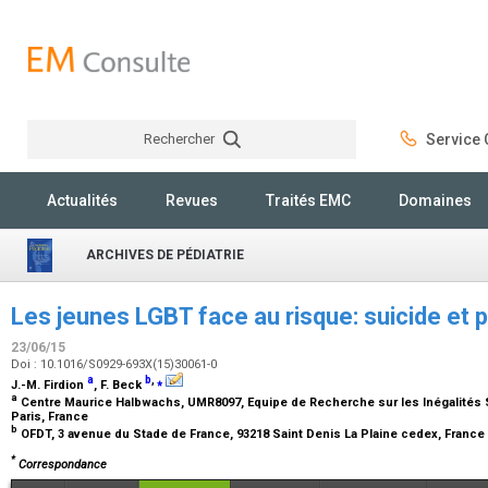
Rechercher
Service C
Rechercher
Actualités
Revues
Traités EMC
Domaines
ARCHIVES DE PÉDIATRIE
Les jeunes LGBT face au risque: suicide et 
23/06/15
Doi : 10.1016/S0929-693X(15)30061-0
a
b
,
⁎
J.-M. Firdion
, F. Beck
a
Centre Maurice Halbwachs, UMR8097, Equipe de Recherche sur les Inégalités So
Paris, France
b
OFDT, 3 avenue du Stade de France, 93218 Saint Denis La Plaine cedex, France
*
Correspondance