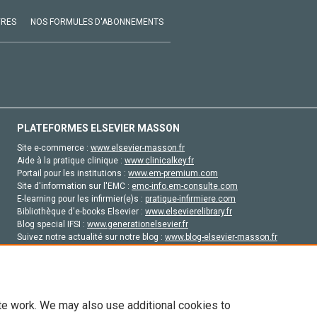
VRES
NOS FORMULES D'ABONNEMENTS
PLATEFORMES ELSEVIER MASSON
Site e-commerce :
www.elsevier-masson.fr
Aide à la pratique clinique :
www.clinicalkey.fr
Portail pour les institutions :
www.em-premium.com
Site d'information sur l'EMC :
emc-info.em-consulte.com
E-learning pour les infirmier(e)s :
pratique-infirmiere.com
Bibliothèque d'e-books Elsevier :
www.elsevierelibrary.fr
Blog special IFSI :
www.generationelsevier.fr
Suivez notre actualité sur notre blog :
www.blog-elsevier-masson.fr
Site d'emploi en santé :
emploisante.com
te work. We may also use additional cookies to