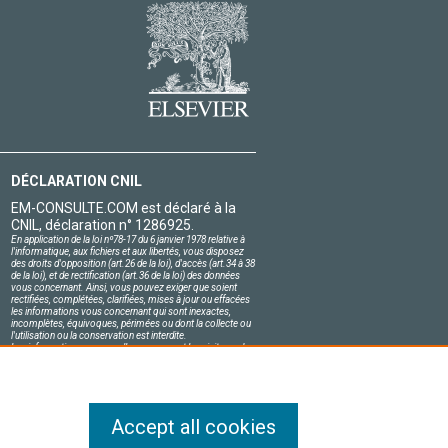
DÉCLARATION CNIL
EM-CONSULTE.COM est déclaré à la
CNIL, déclaration n° 1286925.
En application de la loi nº78-17 du 6 janvier 1978 relative à
l'informatique, aux fichiers et aux libertés, vous disposez
des droits d'opposition (art.26 de la loi), d'accès (art.34 à 38
de la loi), et de rectification (art.36 de la loi) des données
vous concernant. Ainsi, vous pouvez exiger que soient
rectifiées, complétées, clarifiées, mises à jour ou effacées
les informations vous concernant qui sont inexactes,
incomplètes, équivoques, périmées ou dont la collecte ou
l'utilisation ou la conservation est interdite.
Les informations personnelles concernant les visiteurs de
notre site, y compris leur identité, sont confidentielles.
Le responsable du site s'engage sur l'honneur à respecter
les conditions légales de confidentialité applicables en
France et à ne pas divulguer ces informations à des tiers.
Accept all cookies