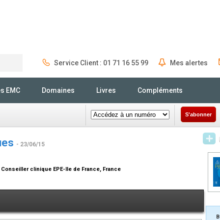
Service Client : 01 71 16 55 99
Mes alertes
Rechercher
és EMC
Domaines
Livres
Compléments
S'abonner
ques
- 23/06/15
 Conseiller clinique EPE-Ile de France, France
B