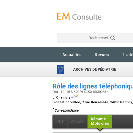
Rechercher
Actualités
Revues
Trait
ARCHIVES DE PÉDIATRIE
Rôle des lignes téléphoni
Doi : 10.1016/S0929-693X(15)30063-4
⁎
J. Chambry
Fondation Vallée, 7 rue Bensérade, 94250 Gentilly,
*
Correspondance
Résumé
PDF
Article
Mots clés