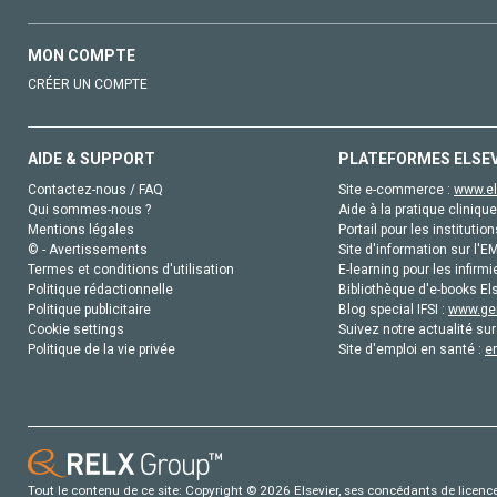
MON COMPTE
CRÉER UN COMPTE
AIDE & SUPPORT
PLATEFORMES ELSE
Contactez-nous / FAQ
Site e-commerce :
www.el
Qui sommes-nous ?
Aide à la pratique clinique
Mentions légales
Portail pour les institution
© - Avertissements
Site d'information sur l'E
Termes et conditions d'utilisation
E-learning pour les infirmi
Politique rédactionnelle
Bibliothèque d'e-books Els
Politique publicitaire
Blog special IFSI :
www.gen
Cookie settings
Suivez notre actualité sur
Politique de la vie privée
Site d'emploi en santé :
e
Tout le contenu de ce site: Copyright © 2026 Elsevier, ses concédants de licence e