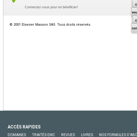
c
Connectez-vous pour en bénéficier!
vo
© 2001 Elsevier Masson SAS. Tous droits réservés.
co
ACCÈS RAPIDES
DOMAINES
TRAITÉS EMC
REVUES
LIVRES
NOS FORMULES D'AB