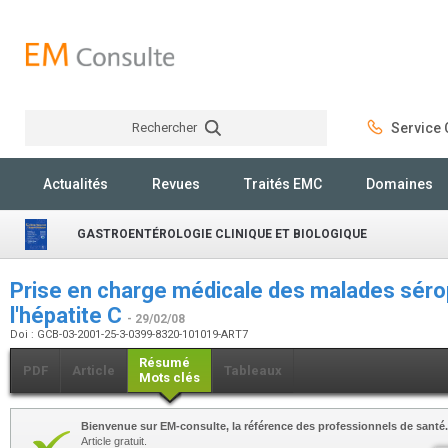
Rechercher
Service C
Rechercher
Actualités
Revues
Traités EMC
Domaines
GASTROENTÉROLOGIE CLINIQUE ET BIOLOGIQUE
Prise en charge médicale des malades séropo
l'hépatite C
- 29/02/08
Doi : GCB-03-2001-25-3-0399-8320-101019-ART7
Résumé
PDF
Article
Tableaux
Mots clés
Bienvenue sur EM-consulte, la référence des professionnels de santé.
Article gratuit.