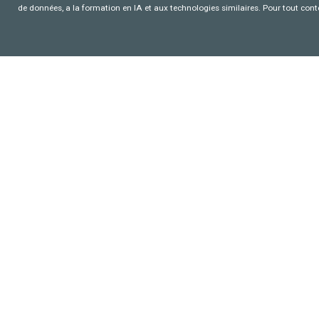
de données, a la formation en IA et aux technologies similaires. Pour tout con