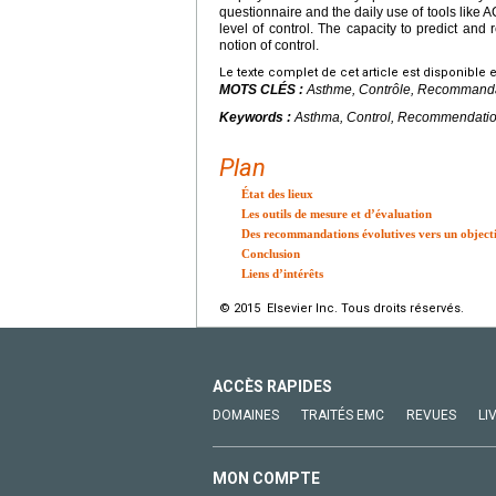
questionnaire and the daily use of tools like 
level of control. The capacity to predict and
notion of control.
Le texte complet de cet article est disponible 
MOTS CLÉS :
Asthme, Contrôle, Recommandat
Keywords :
Asthma, Control, Recommendation
Plan
État des lieux
Les outils de mesure et d’évaluation
Des recommandations évolutives vers un objecti
Conclusion
Liens d’intérêts
© 2015 Elsevier Inc. Tous droits réservés.
ACCÈS RAPIDES
DOMAINES
TRAITÉS EMC
REVUES
LI
MON COMPTE