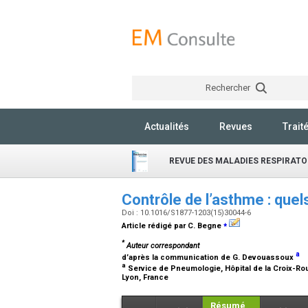
Rechercher
Actualités
Revues
Trait
REVUE DES MALADIES RESPIRATO
Contrôle de l’asthme : quel
Doi : 10.1016/S1877-1203(15)30044-6
⁎
Article rédigé par C. Begne
*
Auteur correspondant
a
d’après la communication de G. Devouassoux
a
Service de Pneumologie, Hôpital de la Croix-Rou
Lyon, France
Résumé