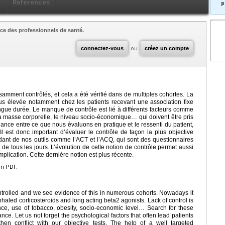
x
Références
p
ce des professionnels de santé.
connectez-vous
ou
créez un compte
samment contrôlés, et cela a été vérifié dans de multiples cohortes. La
lus élevée notamment chez les patients recevant une association fixe
ngue durée. Le manque de contrôle est lié à différents facteurs comme
la masse corporelle, le niveau socio-économique… qui doivent être pris
ance entre ce que nous évaluons en pratique et le ressenti du patient,
 est donc important d’évaluer le contrôle de façon la plus objective
idant de nos outils comme l’ACT et l’ACQ, qui sont des questionnaires
e tous les jours. L’évolution de cette notion de contrôle permet aussi
mplication. Cette dernière notion est plus récente.
en PDF.
ontrolled and we see evidence of this in numerous cohorts. Nowadays it
nhaled corticosteroids and long acting beta2 agonists. Lack of control is
nce, use of tobacco, obesity, socio-economic level… Search for these
nce. Let us not forget the psychological factors that often lead patients
n conflict with our objective tests. The help of a well targeted