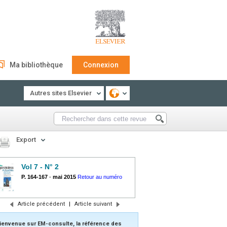
Ma bibliothèque
Connexion
Autres sites Elsevier
Export
Vol 7 - N° 2
P. 164-167
-
mai 2015
Retour au numéro
Article précédent
|
Article suivant
ienvenue sur EM-consulte, la référence des