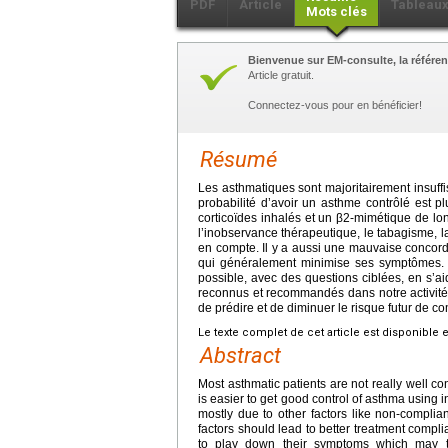
PDF
Article
Tableau
Mots clés
Bienvenue sur EM-consulte, la référen
Article gratuit.
Connectez-vous pour en bénéficier!
Résumé
Les asthmatiques sont majoritairement insuffi
probabilité d’avoir un asthme contrôlé est p
corticoïdes inhalés et un β2-mimétique de lo
l’inobservance thérapeutique, le tabagisme, 
en compte. Il y a aussi une mauvaise concord
qui généralement minimise ses symptômes. Il
possible, avec des questions ciblées, en s’a
reconnus et recommandés dans notre activité d
de prédire et de diminuer le risque futur de co
Le texte complet de cet article est disponible 
Abstract
Most asthmatic patients are not really well c
is easier to get good control of asthma using i
mostly due to other factors like non-complia
factors should lead to better treatment complia
to play down their symptoms which may the