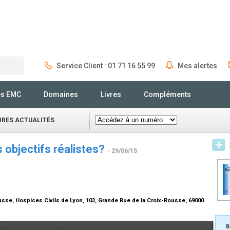
Service Client : 01 71 16 55 99
Mes alertes
Rechercher
és EMC
Domaines
Livres
Compléments
IRES ACTUALITÉS
s objectifs réalistes?
- 29/06/15
sse, Hospices Civils de Lyon, 103, Grande Rue de la Croix-Rousse, 69000
B