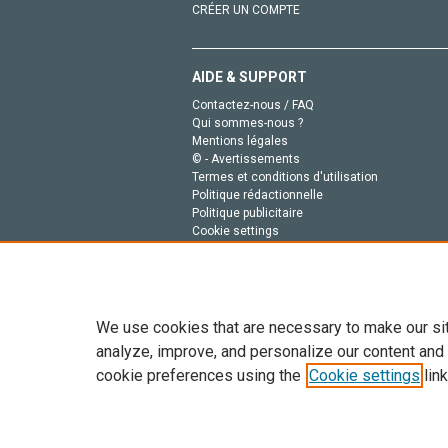
CRÉER UN COMPTE
AIDE & SUPPORT
Contactez-nous / FAQ
Qui sommes-nous ?
Mentions légales
© - Avertissements
Termes et conditions d'utilisation
Politique rédactionnelle
Politique publicitaire
Cookie settings
Politique de la vie privée
We use cookies that are necessary to make our si
analyze, improve, and personalize our content and
cookie preferences using the
Cookie settings
link
Tout le contenu de ce site: Copyright © 2026 Else
de données, a la formation en IA et aux technol