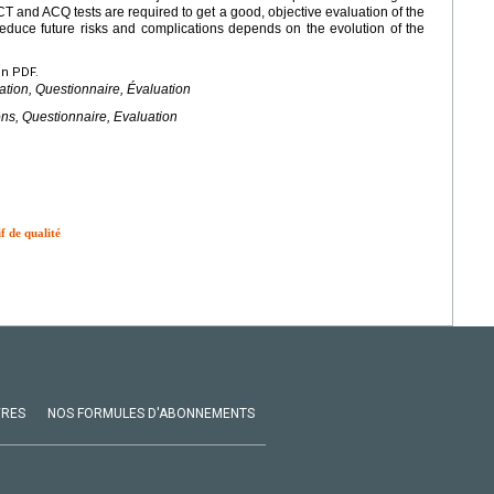
ACT and ACQ tests are required to get a good, objective evaluation of the
 reduce future risks and complications depends on the evolution of the
en PDF.
ion, Questionnaire, Évaluation
s, Questionnaire, Evaluation
f de qualité
VRES
NOS FORMULES D'ABONNEMENTS