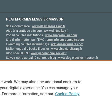
PLATEFORMES ELSEVIER MASSON
Site e-commerce :
www.elsevier-masson.fr
Aide à la pratique clinique :
www.clinicalkey.fr
Portail pour les institutions :
www.em-premium.com
Site d'information sur l'EMC :
emc-info.em-consulte.com
E-learning pour les infirmier(e)s :
pratique-infirmiere.com
Bibliothèque d'e-books Elsevier :
www.elsevierelibrary.fr
Blog special IFSI :
www.generationelsevier.fr
Suivez notre actualité sur notre blog :
www.blog-elsevier-masson.fr
Site d'emploi en santé :
emploisante.com
te work. We may also use additional cookies to
 your digital experience. You can manage your
. For more information, see our
Cookie Policy
vier, ses concédants de licence et ses contributeurs. Tout les droits sont réservés, y 
ogies similaires. Pour tout contenu en libre accès, les conditions de licence Creati