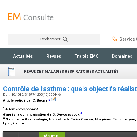
Rechercher
Service C
Rechercher
Actualités
Revues
Traités EMC
Domaines
REVUE DES MALADIES RESPIRATOIRES ACTUALITÉS
Contrôle de l’asthme : quels objectifs réali
Doi : 10.1016/S1877-1203(15)30044-6
⁎
Article rédigé par C. Begne
*
Auteur correspondant
a
d’après la communication de G. Devouassoux
a
Service de Pneumologie, Hôpital de la Croix-Rousse, Hospices Civils de Lyon, 
Lyon, France
Résumé