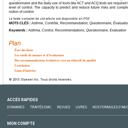
questionnaire and the daily use of tools like ACT and ACQ tests are required t
level of control. The capacity to predict and reduce future risks and compl
notion of control.
Le texte complet de cet article est disponible en PDF.
MOTS CLÉS :
Asthme, Contrôle, Recommandation, Questionnaire, Évaluati
Keywords :
Asthma, Control, Recommendations, Questionnaire, Evaluation
Plan
État des lieux
Les outils de mesure et d’évaluation
Des recommandations évolutives vers un objectif de qualité
Conclusion
Liens d’intérêts
© 2015 Elsevier Inc. Tous droits réservés.
ACCÈS RAPIDES
DOMAINES
TRAITÉS EMC
REVUES
LIVRES
NOS FORMULES D'AB
MON COMPTE