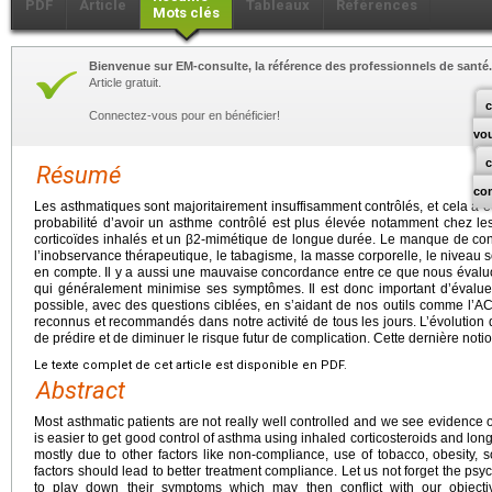
PDF
Article
Tableaux
Références
Mots clés
Bienvenue sur EM-consulte, la référence des professionnels de santé.
Article gratuit.
c
Connectez-vous pour en bénéficier!
vo
Résumé
co
Les asthmatiques sont majoritairement insuffisamment contrôlés, et cela a ét
probabilité d’avoir un asthme contrôlé est plus élevée notamment chez les
corticoïdes inhalés et un β2-mimétique de longue durée. Le manque de contr
l’inobservance thérapeutique, le tabagisme, la masse corporelle, le niveau
en compte. Il y a aussi une mauvaise concordance entre ce que nous évaluon
qui généralement minimise ses symptômes. Il est donc important d’évaluer
possible, avec des questions ciblées, en s’aidant de nos outils comme l’AC
reconnus et recommandés dans notre activité de tous les jours. L’évolution 
de prédire et de diminuer le risque futur de complication. Cette dernière notio
Le texte complet de cet article est disponible en PDF.
Abstract
Most asthmatic patients are not really well controlled and we see evidence 
is easier to get good control of asthma using inhaled corticosteroids and long
mostly due to other factors like non-compliance, use of tobacco, obesity,
factors should lead to better treatment compliance. Let us not forget the psyc
to play down their symptoms which may then conflict with our objecti