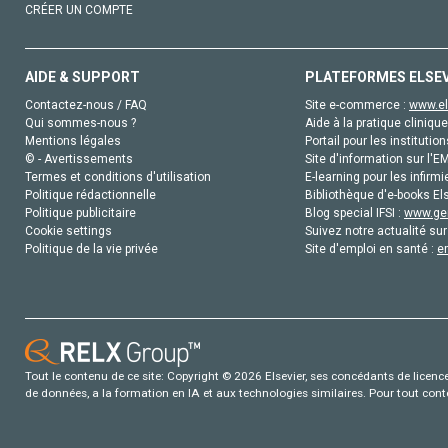
CRÉER UN COMPTE
AIDE & SUPPORT
PLATEFORMES ELSE
Contactez-nous / FAQ
Site e-commerce :
www.el
Qui sommes-nous ?
Aide à la pratique clinique
Mentions légales
Portail pour les institution
© - Avertissements
Site d'information sur l'E
Termes et conditions d'utilisation
E-learning pour les infirmi
Politique rédactionnelle
Bibliothèque d'e-books Els
Politique publicitaire
Blog special IFSI :
www.gen
Cookie settings
Suivez notre actualité sur
Politique de la vie privée
Site d'emploi en santé :
e
Tout le contenu de ce site: Copyright © 2026 Elsevier, ses concédants de licence e
de données, a la formation en IA et aux technologies similaires. Pour tout con