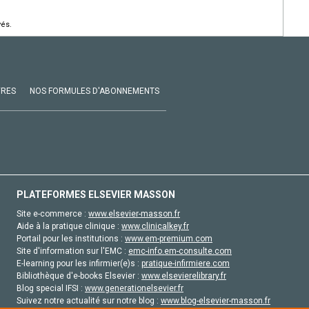
vés.
VRES
NOS FORMULES D'ABONNEMENTS
PLATEFORMES ELSEVIER MASSON
Site e-commerce :
www.elsevier-masson.fr
Aide à la pratique clinique :
www.clinicalkey.fr
Portail pour les institutions :
www.em-premium.com
Site d'information sur l'EMC :
emc-info.em-consulte.com
E-learning pour les infirmier(e)s :
pratique-infirmiere.com
Bibliothèque d'e-books Elsevier :
www.elsevierelibrary.fr
Blog special IFSI :
www.generationelsevier.fr
Suivez notre actualité sur notre blog :
www.blog-elsevier-masson.fr