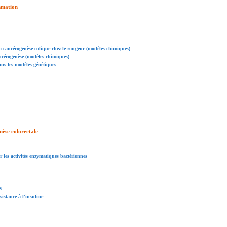
ommation
 la cancérogenèse colique chez le rongeur (modèles chimiques)
cancérogenèse (modèles chimiques)
dans les modèles génétiques
nèse colorectale
r les activités enzymatiques bactériennes
s
ésistance à l'insuline