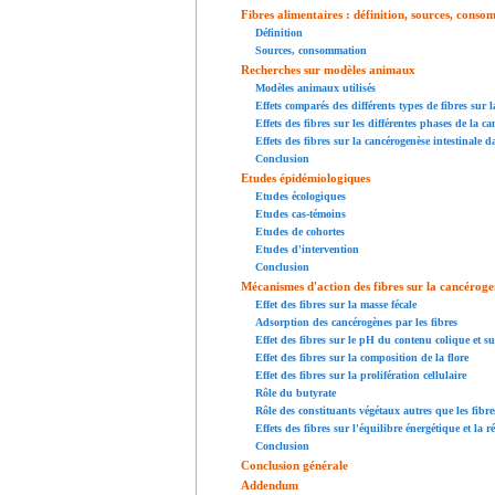
Fibres alimentaires : définition, sources, cons
Définition
Sources, consommation
Recherches sur modèles animaux
Modèles animaux utilisés
Effets comparés des différents types de fibres sur
Effets des fibres sur les différentes phases de la 
Effets des fibres sur la cancérogenèse intestinale 
Conclusion
Etudes épidémiologiques
Etudes écologiques
Etudes cas-témoins
Etudes de cohortes
Etudes d'intervention
Conclusion
Mécanismes d'action des fibres sur la cancéroge
Effet des fibres sur la masse fécale
Adsorption des cancérogènes par les fibres
Effet des fibres sur le pH du contenu colique et su
Effet des fibres sur la composition de la flore
Effet des fibres sur la prolifération cellulaire
Rôle du butyrate
Rôle des constituants végétaux autres que les fibre
Effets des fibres sur l'équilibre énergétique et la r
Conclusion
Conclusion générale
Addendum