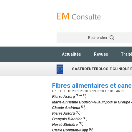
Rechercher
Actualités
Revues
Trait
GASTROENTÉROLOGIE CLINIQUE E
Fibres alimentaires et can
Doi : GCB-10-2002-26-10-0399-8320-101019-ART9
[1 et 2]
Pierre Astorg
,
Marie-Christine Boutron-Ruault pour le Groupe 
[1]
Claude Andrieux
,
[2]
Pierre Astorg
,
[1]
François Blachier
,
[3]
Hervé Blottière
,
[4]
Claire Bonithon-Kopp
,