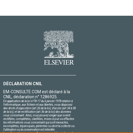
DÉCLARATION CNIL
EM-CONSULTE.COM est déclaré à la
CNIL, déclaration n° 1286925.
En application de la loi nº78-17 du 6 janvier 1978 relative à
l'informatique, aux fichiers et aux libertés, vous disposez
des droits d'opposition (art.26 de la loi), d'accès (art.34 à 38
de la loi), et de rectification (art.36 de la loi) des données
vous concernant. Ainsi, vous pouvez exiger que soient
rectifiées, complétées, clarifiées, mises à jour ou effacées
les informations vous concernant qui sont inexactes,
incomplètes, équivoques, périmées ou dont la collecte ou
l'utilisation ou la conservation est interdite.