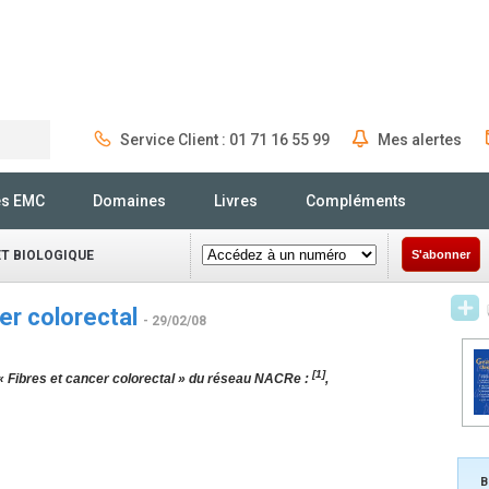
Service Client : 01 71 16 55 99
Mes alertes
Rechercher
és EMC
Domaines
Livres
Compléments
T BIOLOGIQUE
S'abonner
cer colorectal
- 29/02/08
[1]
« Fibres et cancer colorectal » du réseau NACRe :
,
B