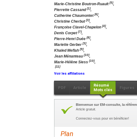
[5]
Marie-Christine Boutron-Ruault
,
[1]
Pierrette Cassand
,
[6]
Catherine Chaumontet
,
[3]
Christine Cherbut
,
[4]
Françoise Clavel-Chapelon
,
[7]
Denis Corpet
,
[8]
Pierre-Henri Duée
,
[3]
Mariette Gerber
,
[9]
Khaled Meflah
,
[10]
Jean Ménanteau
,
[10]
Marie-Hélène Siess
,
[11]
Voir les affiliations
Résumé
PDF
Article
Figures
Mots clés
Bienvenue sur EM-consulte, la référen
Article gratuit.
Connectez-vous pour en bénéficier!
Plan