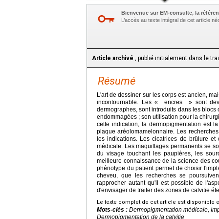
Bienvenue sur EM-consulte, la référen
L’accès au texte intégral de cet article 
Article archivé
, publié initialement dans le tr
Résumé
L'art de dessiner sur les corps est ancien, mai
incontournable. Les « encres » sont deve
dermographes, sont introduits dans les blocs o
endommagées ; son utilisation pour la chirurg
cette indication, la dermopigmentation est la
plaque aréolomamelonnaire. Les recherches en
les indications. Les cicatrices de brûlure e
médicale. Les maquillages permanents se sont
du visage touchant les paupières, les sour
meilleure connaissance de la science des coul
phénotype du patient permet de choisir l'impl
cheveu, que les recherches se poursuivent
rapprocher autant qu'il est possible de l'as
d'envisager de traiter des zones de calvitie 
Le texte complet de cet article est disponible 
Mots-clés :
Dermopigmentation médicale, Imp
Dermopigmentation de la calvitie