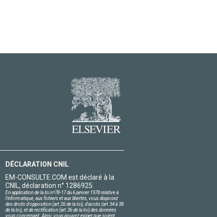
DÉCLARATION CNIL
EM-CONSULTE.COM est déclaré à la
CNIL, déclaration n° 1286925.
En application de la loi nº78-17 du 6 janvier 1978 relative à
l'informatique, aux fichiers et aux libertés, vous disposez
des droits d'opposition (art.26 de la loi), d'accès (art.34 à 38
de la loi), et de rectification (art.36 de la loi) des données
vous concernant. Ainsi, vous pouvez exiger que soient