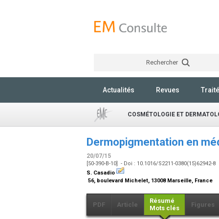
Rechercher
Actualités
Revues
Trait
COSMÉTOLOGIE ET DERMATOLO
Dermopigmentation en méde
20/07/15
[50-390-B-10] - Doi : 10.1016/S2211-0380(15)62942-8
S. Casadio
56, boulevard Michelet, 13008 Marseille, France
Résumé
PDF
Article
Figures
Mots clés