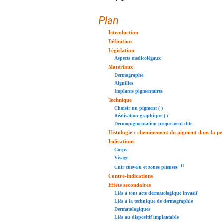
Plan
Introduction
Définition
Législation
Aspects médicolégaux
Matériaux
Dermographe
Aiguilles
Implants pigmentaires
Technique
Choisir un pigment ( )
Réalisation graphique ( )
Dermopigmentation proprement dite
Histologie : cheminement du pigment dans la p
Indications
Corps
Visage
[
]
Cuir chevelu et zones pileuses
Contre-indications
Effets secondaires
Liés à tout acte dermatologique invasif
Liés à la technique de dermographie
Dermatologiques
Liés au dispositif implantable