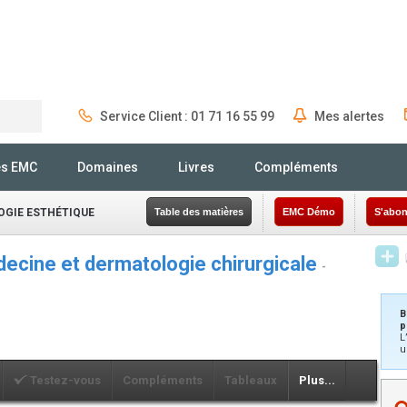
Service Client : 01 71 16 55 99
Mes alertes
Rechercher
és EMC
Domaines
Livres
Compléments
GIE ESTHÉTIQUE
Table des matières
EMC Démo
S'abon
cine et dermatologie chirurgicale
-
B
p
L
u
Testez-vous
Compléments
Tableaux
Plus...