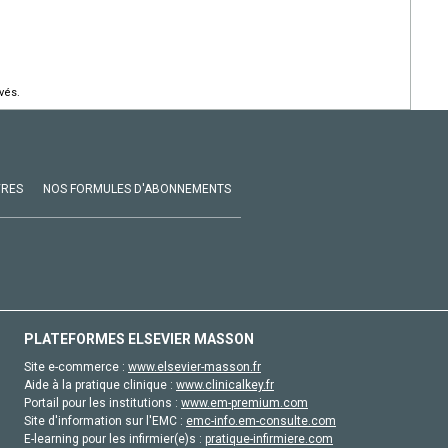
vés.
VRES
NOS FORMULES D'ABONNEMENTS
PLATEFORMES ELSEVIER MASSON
Site e-commerce :
www.elsevier-masson.fr
Aide à la pratique clinique :
www.clinicalkey.fr
Portail pour les institutions :
www.em-premium.com
Site d'information sur l'EMC :
emc-info.em-consulte.com
E-learning pour les infirmier(e)s :
pratique-infirmiere.com