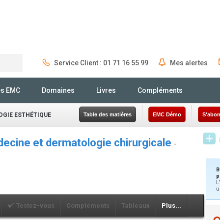
Service Client : 01 71 16 55 99
Mes alertes
Rechercher
és EMC
Domaines
Livres
Compléments
GIE ESTHÉTIQUE
Table des matières
EMC Démo
S'abon
cine et dermatologie chirurgicale
-
B
p
L
u
Testez-vous
Compléments
Tableaux
Plus...