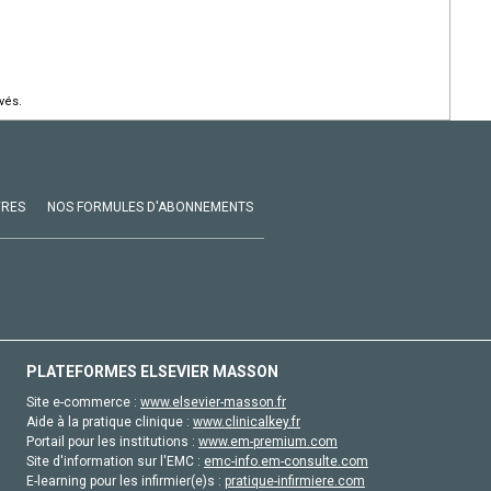
vés.
VRES
NOS FORMULES D'ABONNEMENTS
PLATEFORMES ELSEVIER MASSON
Site e-commerce :
www.elsevier-masson.fr
Aide à la pratique clinique :
www.clinicalkey.fr
Portail pour les institutions :
www.em-premium.com
Site d'information sur l'EMC :
emc-info.em-consulte.com
E-learning pour les infirmier(e)s :
pratique-infirmiere.com