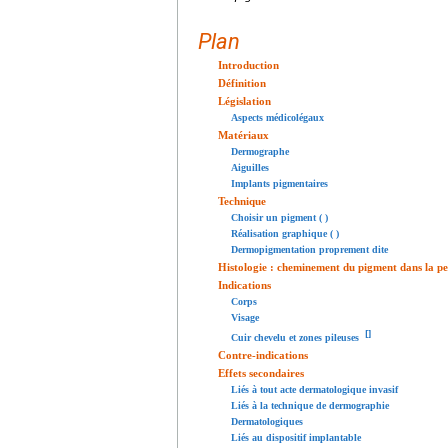
Plan
Introduction
Définition
Législation
Aspects médicolégaux
Matériaux
Dermographe
Aiguilles
Implants pigmentaires
Technique
Choisir un pigment ( )
Réalisation graphique ( )
Dermopigmentation proprement dite
Histologie : cheminement du pigment dans la p
Indications
Corps
Visage
[
]
Cuir chevelu et zones pileuses
Contre-indications
Effets secondaires
Liés à tout acte dermatologique invasif
Liés à la technique de dermographie
Dermatologiques
Liés au dispositif implantable