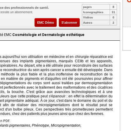
pages
8
ce des professionnels de santé.
nécessite un abonnement.
Iconographies
31
Vidéos
0
EMC Démo
S'abonner
Autres
2
aité EMC
Cosmétologie et Dermatologie esthétique
s aujourd'hui son utilisation en médecine et en chirurgie réparatrice est
nues des implants pigmentaires, marqués CEIIb et les appareils,
pératoires. Au départ, elle a été utilisée pour reconstruire des surfaces
ie reconstructrice du sein après cancer a ensuite été développée. Dans
 méthode la plus fiable et la plus inoffensive de reconstruction de la
 matière de pigments et d'aiguilles ont été poursuivies pour affiner
t dépigmentations du corps sont aussi traitées par dermopigmentation
 perfectionnés avec le traitement des malformations et des cicatrices
cils, la bouche. C'est grâce aux avancées technologiques et à une
eurs que cette pratique peut s'épanouir : en effet la détermination du
ant pigmentaire adéquat. À ce jour, c'est dans le domaine du poil et du
 afin de réaliser des micropigmentations dont le résultat peut se
pect d'un bulbe pileux. Ces perspectives très prometteuses permettent
étendues, chez des patients plus jeunes ainsi que chez des femmes.
en PDF.
lants pigmentaires, Phénotype, Micropigmentation,