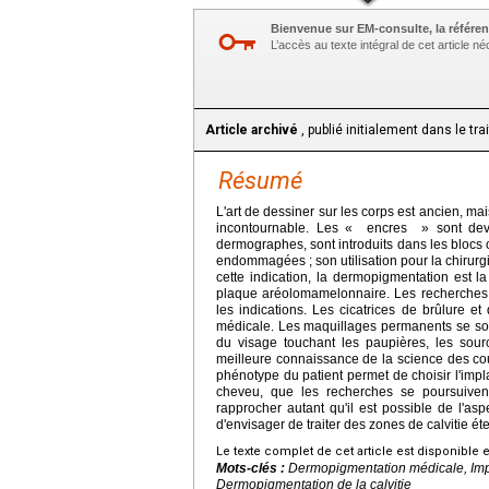
Bienvenue sur EM-consulte, la référen
L’accès au texte intégral de cet article 
Article archivé
, publié initialement dans le tr
Résumé
L'art de dessiner sur les corps est ancien, mai
incontournable. Les « encres » sont deve
dermographes, sont introduits dans les blocs o
endommagées ; son utilisation pour la chirurg
cette indication, la dermopigmentation est la
plaque aréolomamelonnaire. Les recherches en
les indications. Les cicatrices de brûlure e
médicale. Les maquillages permanents se sont
du visage touchant les paupières, les sour
meilleure connaissance de la science des coul
phénotype du patient permet de choisir l'impl
cheveu, que les recherches se poursuivent
rapprocher autant qu'il est possible de l'as
d'envisager de traiter des zones de calvitie 
Le texte complet de cet article est disponible 
Mots-clés :
Dermopigmentation médicale, Imp
Dermopigmentation de la calvitie