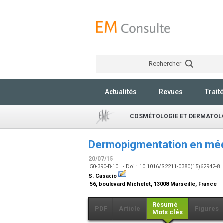
Rechercher
Actualités
Revues
Trait
COSMÉTOLOGIE ET DERMATOLO
Dermopigmentation en méde
20/07/15
[50-390-B-10] - Doi : 10.1016/S2211-0380(15)62942-8
S. Casadio
56, boulevard Michelet, 13008 Marseille, France
Résumé
PDF
Article
Figures
Mots clés