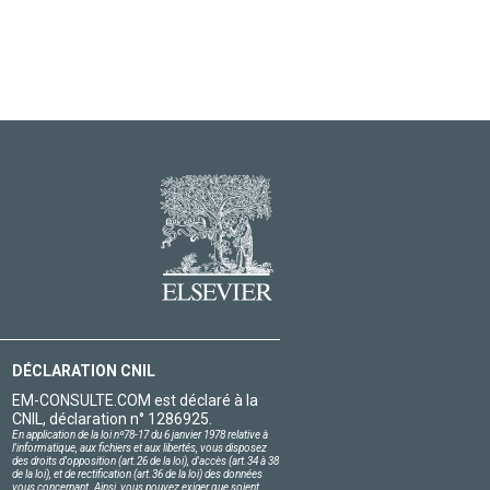
DÉCLARATION CNIL
EM-CONSULTE.COM est déclaré à la
CNIL, déclaration n° 1286925.
En application de la loi nº78-17 du 6 janvier 1978 relative à
l'informatique, aux fichiers et aux libertés, vous disposez
des droits d'opposition (art.26 de la loi), d'accès (art.34 à 38
de la loi), et de rectification (art.36 de la loi) des données
vous concernant. Ainsi, vous pouvez exiger que soient