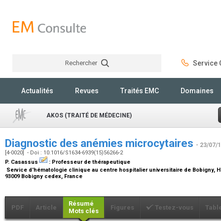
Rechercher
Service C
Rechercher
Actualités
Revues
Traités EMC
Domaines
AKOS (TRAITÉ DE MÉDECINE)
Diagnostic des anémies microcytaires
- 23/07/
[4-0020] - Doi : 10.1016/S1634-6939(15)56266-2
P. Casassus
:
Professeur de thérapeutique
Service d'hématologie clinique au centre hospitalier universitaire de Bobigny, Hô
93009 Bobigny cedex, France
Résumé
PDF
Article
Figures
Testez-vous
Tabl
Mots clés