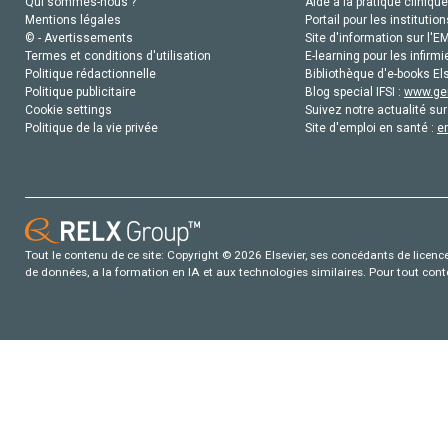
Qui sommes-nous ?
Aide à la pratique clinique
Mentions légales
Portail pour les institution
© - Avertissements
Site d'information sur l'E
Termes et conditions d'utilisation
E-learning pour les infirmi
Politique rédactionnelle
Bibliothèque d'e-books Els
Politique publicitaire
Blog special IFSI :
www.gen
Cookie settings
Suivez notre actualité sur
Politique de la vie privée
Site d'emploi en santé :
e
Tout le contenu de ce site: Copyright © 2026 Elsevier, ses concédants de licence e
de données, a la formation en IA et aux technologies similaires. Pour tout con