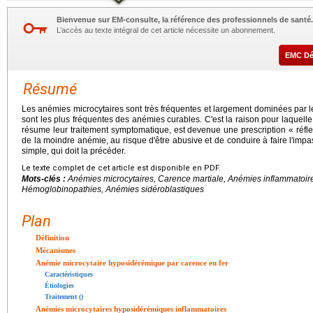
Bienvenue sur EM-consulte, la référence des professionnels de santé.
L’accès au texte intégral de cet article nécessite un abonnement.
EMC D
Résumé
Les anémies microcytaires sont très fréquentes et largement dominées par l
sont les plus fréquentes des anémies curables. C'est la raison pour laquelle
résume leur traitement symptomatique, est devenue une prescription « réflex
de la moindre anémie, au risque d'être abusive et de conduire à faire l'imp
simple, qui doit la précéder.
Le texte complet de cet article est disponible en PDF.
Mots-clés :
Anémies microcytaires, Carence martiale, Anémies inflammatoi
Hémoglobinopathies, Anémies sidéroblastiques
Plan
Définition
Mécanismes
Anémie microcytaire hyposidérémique par carence en fer
Caractéristiques
Étiologies
Traitement ()
Anémies microcytaires hyposidérémiques inflammatoires