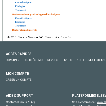
Caractéristiques
Étiologies
Traitement
Anémies microcytaires hypersidérémiques
Caractéristiques
Étiologies
Traitement
Déclaration d'intérêts
© 2015 Elsevier Masson SAS. Tous droits réservés.
ACCÈS RAPIDES
DOMAINES
TRAITÉS EMC
REVUES
LIVRES
NOS FORMULES D'AB
MON COMPTE
CRÉER UN COMPTE
AIDE & SUPPORT
PLATEFORMES ELSE
Contactez-nous / FAQ
Site e-commerce :
www.el