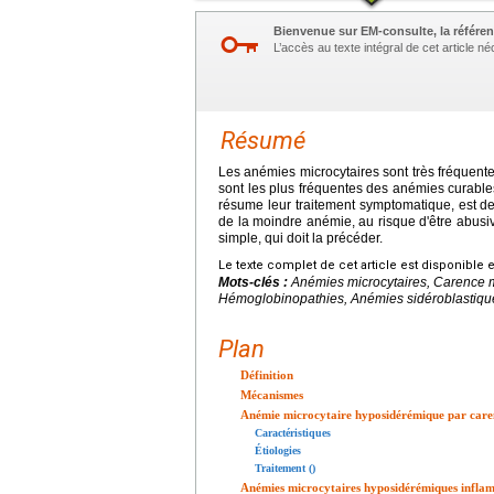
Bienvenue sur EM-consulte, la référen
L’accès au texte intégral de cet article 
Résumé
Les anémies microcytaires sont très fréquent
sont les plus fréquentes des anémies curables.
résume leur traitement symptomatique, est dev
de la moindre anémie, au risque d'être abusiv
simple, qui doit la précéder.
Le texte complet de cet article est disponible 
Mots-clés :
Anémies microcytaires, Carence 
Hémoglobinopathies, Anémies sidéroblastiqu
Plan
Définition
Mécanismes
Anémie microcytaire hyposidérémique par caren
Caractéristiques
Étiologies
Traitement ()
Anémies microcytaires hyposidérémiques infla