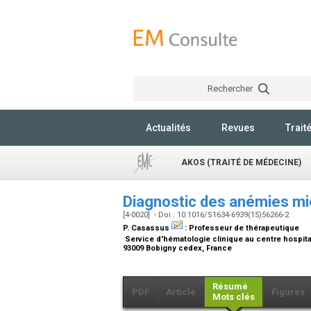
Rechercher
Actualités
Revues
Trait
AKOS (TRAITÉ DE MÉDECINE)
Diagnostic des anémies mi
[4-0020] - Doi : 10.1016/S1634-6939(15)56266-2
P. Casassus
:
Professeur de thérapeutique
Service d'hématologie clinique au centre hospitali
93009 Bobigny cedex, France
Résumé
PDF
Article
Figures
Mots clés