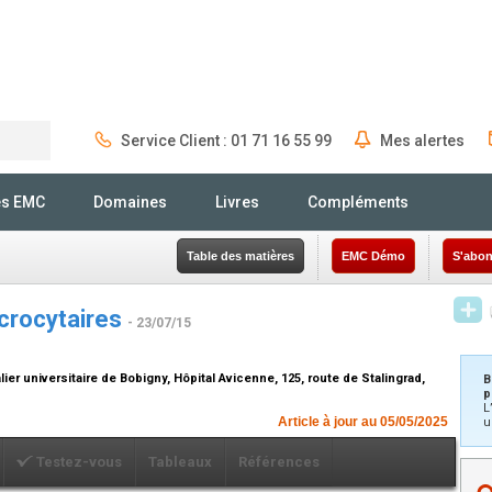
Service Client : 01 71 16 55 99
Mes alertes
Rechercher
és EMC
Domaines
Livres
Compléments
Table des matières
EMC Démo
S'abon
crocytaires
- 23/07/15
er universitaire de Bobigny, Hôpital Avicenne, 125, route de Stalingrad,
B
p
L
Article à jour au 05/05/2025
u
Testez-vous
Tableaux
Références