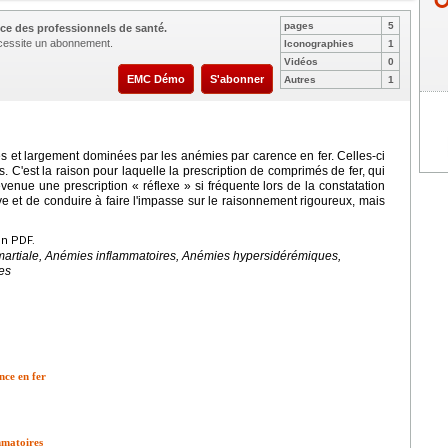
pages
5
ce des professionnels de santé.
nécessite un abonnement.
Iconographies
1
Vidéos
0
EMC Démo
S'abonner
Autres
1
es et largement dominées par les anémies par carence en fer. Celles-ci
 C'est la raison pour laquelle la prescription de comprimés de fer, qui
enue une prescription « réflexe » si fréquente lors de la constatation
e et de conduire à faire l'impasse sur le raisonnement rigoureux, mais
en PDF.
martiale, Anémies inflammatoires, Anémies hypersidérémiques,
es
ce en fer
mmatoires