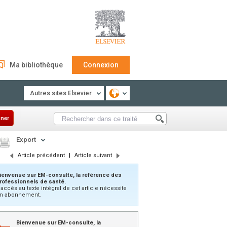
Ma bibliothèque
Connexion
Autres sites Elsevier
ner
Export
Article précédent
|
Article suivant
ienvenue sur EM-consulte, la référence des
rofessionnels de santé.
’accès au texte intégral de cet article nécessite
n abonnement.
Bienvenue sur EM-consulte, la