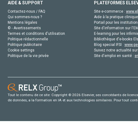
AIDE & SUPPORT
PLATEFORMES ELSE
Contactez-nous / FAQ
Site e-commerce :
www.el
Qui sommes-nous ?
Aide à la pratique clinique
Mentions légales
Portail pour les institution
© - Avertissements
Site d'information sur l'E
Termes et conditions d'utilisation
E-learning pour les infirmi
Politique rédactionnelle
Bibliothèque d'e-books Els
Politique publicitaire
Blog special IFSI :
www.gen
Cookie settings
Suivez notre actualité sur
Politique de la vie privée
Site d'emploi en santé :
e
Tout le contenu de ce site: Copyright © 2026 Elsevier, ses concédants de licence e
de données, a la formation en IA et aux technologies similaires. Pour tout con