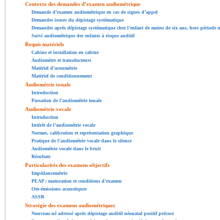
Contexte des demandes d’examen audiométrique
Demande d’examen audiométrique en cas de signes d’appel
Demandes issues du dépistage systématique
Demandes après dépistage systématique chez l’enfant de moins de six ans, hors période 
Suivi audiométrique des enfants à risque auditif
Requis matériels
Cabine et installation en cabine
Audiomètre et transducteurs
Matériel d’acoumétrie
Matériel de conditionnement
Audiométrie tonale
Introduction
Passation de l’audiométrie tonale
Audiométrie vocale
Introduction
Intérêt de l’audiométrie vocale
Normes, calibration et représentation graphique
Pratique de l’audiométrie vocale dans le silence
Audiométrie vocale dans le bruit
Résultats
Particularités des examens objectifs
Impédancemétrie
PEAP : maturation et conditions d’examen
Oto-émissions acoustiques
ASSR
Stratégie des examens audiométriques
Nouveau-né adressé après dépistage auditif néonatal positif précoce