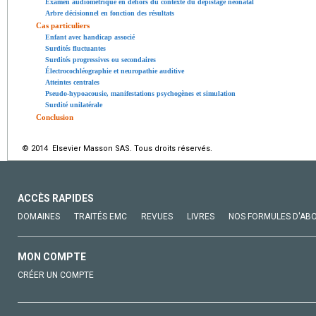
Examen audiométrique en dehors du contexte du dépistage néonatal
Arbre décisionnel en fonction des résultats
Cas particuliers
Enfant avec handicap associé
Surdités fluctuantes
Surdités progressives ou secondaires
Électrocochléographie et neuropathie auditive
Atteintes centrales
Pseudo-hypoacousie, manifestations psychogènes et simulation
Surdité unilatérale
Conclusion
© 2014 Elsevier Masson SAS. Tous droits réservés.
ACCÈS RAPIDES
DOMAINES
TRAITÉS EMC
REVUES
LIVRES
NOS FORMULES D'AB
MON COMPTE
CRÉER UN COMPTE