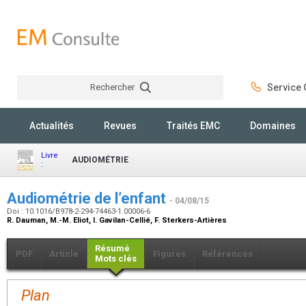
Rechercher
Service C
Rechercher
Actualités
Revues
Traités EMC
Domaines
Livre
AUDIOMÉTRIE
:
Audiométrie de l’enfant
- 04/08/15
Doi : 10.1016/B978-2-294-74463-1.00006-6
R. Dauman, M.-M. Eliot, I. Gavilan-Cellié, F. Sterkers-Artières
Résumé
PDF
Article
Figures
Références
Mots clés
Plan