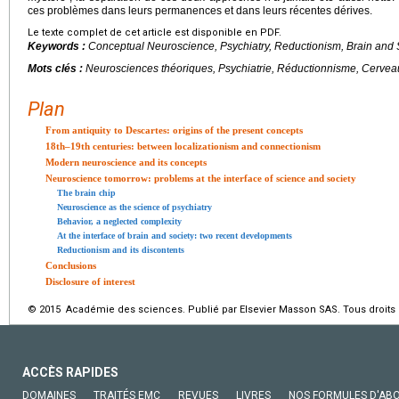
ces problèmes dans leurs permanences et dans leurs récentes dérives.
Le texte complet de cet article est disponible en PDF.
Keywords :
Conceptual Neuroscience, Psychiatry, Reductionism, Brain and 
Mots clés :
Neurosciences théoriques, Psychiatrie, Réductionnisme, Cerveau
Plan
From antiquity to Descartes: origins of the present concepts
18th–19th centuries: between localizationism and connectionism
Modern neuroscience and its concepts
Neuroscience tomorrow: problems at the interface of science and society
The brain chip
Neuroscience as the science of psychiatry
Behavior, a neglected complexity
At the interface of brain and society: two recent developments
Reductionism and its discontents
Conclusions
Disclosure of interest
© 2015 Académie des sciences. Publié par Elsevier Masson SAS. Tous droits 
ACCÈS RAPIDES
DOMAINES
TRAITÉS EMC
REVUES
LIVRES
NOS FORMULES D'AB