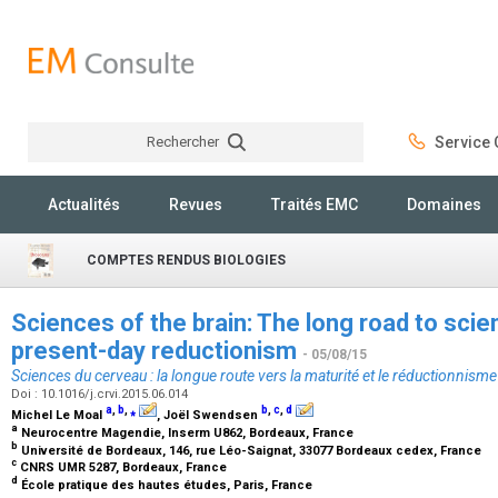
Rechercher
Service C
Rechercher
Actualités
Revues
Traités EMC
Domaines
COMPTES RENDUS BIOLOGIES
Sciences of the brain: The long road to scien
present-day reductionism
- 05/08/15
Sciences du cerveau : la longue route vers la maturité et le réductionnis
Doi : 10.1016/j.crvi.2015.06.014
a
,
b
,
⁎
b
,
c
,
d
Michel Le Moal
, Joël Swendsen
a
Neurocentre Magendie, Inserm U862, Bordeaux, France
b
Université de Bordeaux, 146, rue Léo-Saignat, 33077 Bordeaux cedex, France
c
CNRS UMR 5287, Bordeaux, France
d
École pratique des hautes études, Paris, France