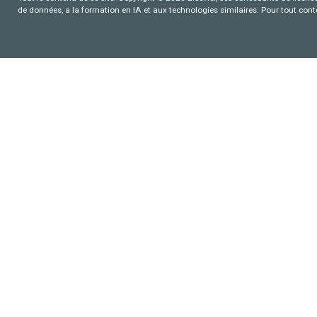
de données, a la formation en IA et aux technologies similaires. Pour tout con