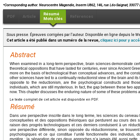
⁎
Corresponding author. Neurocentre Magendie, Inserm U862, 146, rue Léo-Saignat, 33077
Résumé
PDF
Article
Références
Mots clés
Sous presse. Épreuves corrigées par l'auteur. Disponible en ligne depuis le
Cet article a été publié dans un numéro de la revue,
cliquez ici pour y acc
Abstract
When examined in a long-term perspective, brain sciences demonstrate cert
theoretical oppositions that have lasted for centuries, ever since Ancient G
more on the basis of technological than conceptual advances, and the const
other sciences have led to a continually reductionist view of the brain and its fu
opposite to the reductionism, are the psychological constructs and those 
individuals, which are still mysterious. In fact, the gap between these two ap
now. This chapter discusses the enduring nature of some of these problems 
Le texte complet de cet article est disponible en PDF.
Résumé
Dans une perspective inscrite dans le long terme, les sciences du cerveau 
conceptuelles et des oppositions théoriques qui perdurent au cours des 
raison des progrès technologiques et ces derniers conduisent à un réduc
une perspective différente, sinon opposée du réductionnisme, se trouvent
psychologiques et ce qui constitue l’unité fonctionnelle des individus, 
mystère ; la séparation de ces deux approches n’a jamais été aussi nette.