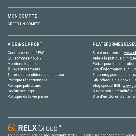
MON COMPTE
CRÉER UN COMPTE
AIDE & SUPPORT
PLATEFORMES ELSE
Contactez-nous / FAQ
Site e-commerce :
www.el
Qui sommes-nous ?
Aide à la pratique clinique
Mentions légales
Portail pour les institution
© - Avertissements
Site d'information sur l'E
Termes et conditions d'utilisation
E-learning pour les infirmi
Politique rédactionnelle
Bibliothèque d'e-books Els
Politique publicitaire
Blog special IFSI :
www.gen
Cookie settings
Suivez notre actualité sur
Politique de la vie privée
Site d'emploi en santé :
e
Tout le contenu de ce site: Copyright © 2026 Elsevier, ses concédants de licence e