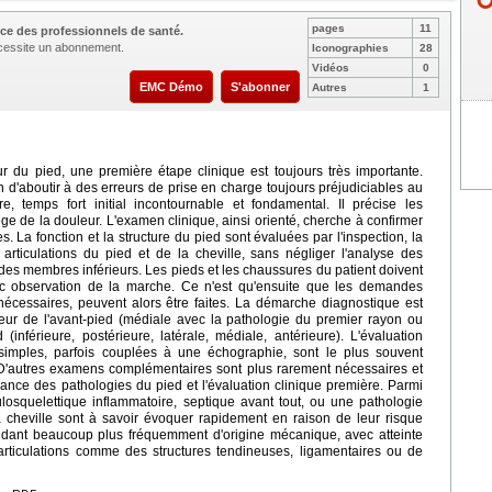
pages
11
ce des professionnels de santé.
nécessite un abonnement.
Iconographies
28
Vidéos
0
EMC Démo
S'abonner
Autres
1
r du pied, une première étape clinique est toujours très importante.
en d'aboutir à des erreurs de prise en charge toujours préjudiciables au
ire, temps fort initial incontournable et fondamental. Il précise les
ge de la douleur. L'examen clinique, ainsi orienté, cherche à confirmer
 La fonction et la structure du pied sont évaluées par l'inspection, la
 articulations du pied et de la cheville, sans négliger l'analyse des
e des membres inférieurs. Les pieds et les chaussures du patient doivent
c observation de la marche. Ce n'est qu'ensuite que les demandes
nécessaires, peuvent alors être faites. La démarche diagnostique est
uleur de l'avant-pied (médiale avec la pathologie du premier rayon ou
 (inférieure, postérieure, latérale, médiale, antérieure). L'évaluation
simples, parfois couplées à une échographie, sont le plus souvent
. D'autres examens complémentaires sont plus rarement nécessaires et
sance des pathologies du pied et l'évaluation clinique première. Parmi
ulosquelettique inflammatoire, septique avant tout, ou une pathologie
la cheville sont à savoir évoquer rapidement en raison de leur risque
endant beaucoup plus fréquemment d'origine mécanique, avec atteinte
 articulations comme des structures tendineuses, ligamentaires ou de