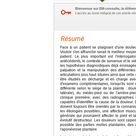
Bienvenue sur EM-consulte, la référen
L’accès au texte intégral de cet article 
Résumé
Face à un patient se plaignant d'une douleu
Vouloir s'en affranchir serait le meilleur moy
patient. Le plus important est l'interrogato
antécédents, le contexte de survenue et le siè
les hypothèses diagnostiques déjà envisagées.
palpation et la manipulation des différentes
articulations plus haut situées ainsi que cell
être étudiés en décharge et en charge ave
d'examens complémentaires, lorsqu'ils sont 
différente selon le siège de la plainte : do
latérale), du médio-pied ou de l'arrière-pied
clinique première, avec des radiographies 
capables d'identifier la cause de la douleur
doivent toujours être orientés par la connais
les étiologies possibles, une affection musc
générale qui pourraient affecter le pied et 
évolutif destructeur. Les douleurs sont cep
possible des parties molles plantaires, des
l'aponévrose plantaire.