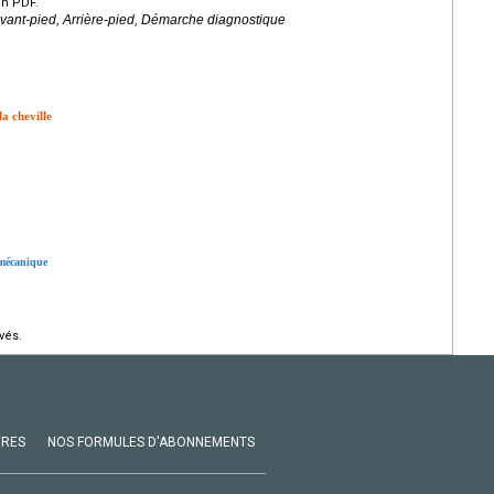
en PDF.
Avant-pied, Arrière-pied, Démarche diagnostique
la cheville
 mécanique
vés.
VRES
NOS FORMULES D'ABONNEMENTS