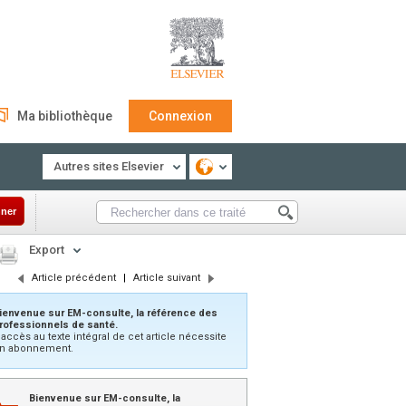
Ma bibliothèque
Connexion
Autres sites Elsevier
ner
Export
Article précédent
|
Article suivant
ienvenue sur EM-consulte, la référence des
rofessionnels de santé.
’accès au texte intégral de cet article nécessite
n abonnement.
Bienvenue sur EM-consulte, la