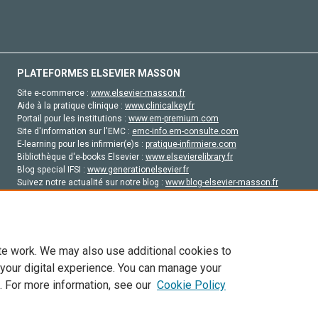
PLATEFORMES ELSEVIER MASSON
Site e-commerce :
www.elsevier-masson.fr
Aide à la pratique clinique :
www.clinicalkey.fr
Portail pour les institutions :
www.em-premium.com
Site d'information sur l'EMC :
emc-info.em-consulte.com
E-learning pour les infirmier(e)s :
pratique-infirmiere.com
Bibliothèque d'e-books Elsevier :
www.elsevierelibrary.fr
Blog special IFSI :
www.generationelsevier.fr
Suivez notre actualité sur notre blog :
www.blog-elsevier-masson.fr
Site d'emploi en santé :
emploisante.com
te work. We may also use additional cookies to
 your digital experience. You can manage your
. For more information, see our
Cookie Policy
vier, ses concédants de licence et ses contributeurs. Tout les droits sont réservés, y 
ogies similaires. Pour tout contenu en libre accès, les conditions de licence Creati