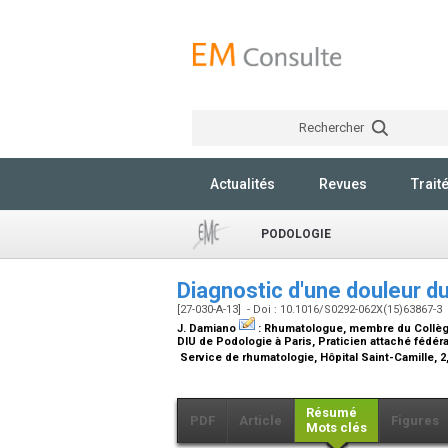
Rechercher
Actualités
Revues
Trait
PODOLOGIE
Diagnostic d'une douleur du
[27-030-A-13] - Doi : 10.1016/S0292-062X(15)63867-3
J. Damiano
:
Rhumatologue, membre du Collège
DIU de Podologie à Paris, Praticien attaché fédér
Service de rhumatologie, Hôpital Saint-Camille, 
Résumé
PDF
Article
Figures
Mots clés