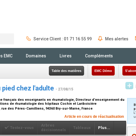
Service Client : 01 71 16 55 99
Mes alertes
Rechercher
és EMC
Domaines
Livres
Compléments
Table des matières
EMC Démo
S'abon
 pied chez l'adulte
- 27/08/15
 français des enseignants en rhumatologie, Directeur d'enseignement du
ations de rhumatologie des hôpitaux Cochin et Lariboisière
B
2, rue des Pères-Camilliens, 94360 Bry-sur-Marne, France
p
L
Article en cours de réactualisation
u
Arbres
Testez-vous
Tableaux
Plus...
décisionnels