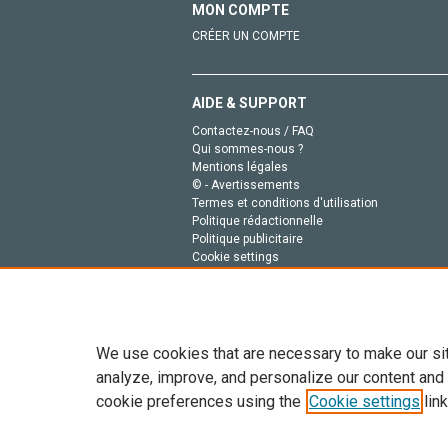
MON COMPTE
CRÉER UN COMPTE
AIDE & SUPPORT
Contactez-nous / FAQ
Qui sommes-nous ?
Mentions légales
© - Avertissements
Termes et conditions d'utilisation
Politique rédactionnelle
Politique publicitaire
Cookie settings
Politique de la vie privée
We use cookies that are necessary to make our si
analyze, improve, and personalize our content and
cookie preferences using the
Cookie settings
link
Tout le contenu de ce site: Copyright © 2026 Else
de données, a la formation en IA et aux technol