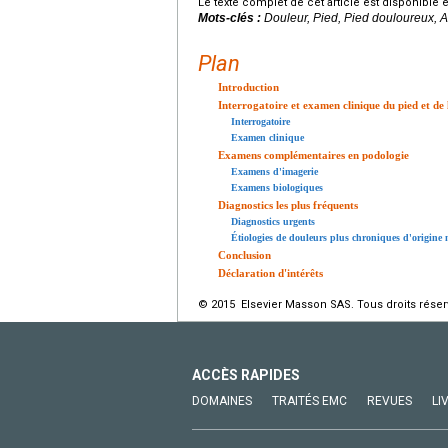
Le texte complet de cet article est disponible 
Mots-clés :
Douleur, Pied, Pied douloureux, 
Plan
Introduction
Interrogatoire et examen clinique du pied et de 
Interrogatoire
Examen clinique
Examens complémentaires en podologie
Examens d'imagerie
Examens biologiques
Diagnostics les plus fréquents
Diagnostics urgents
Étiologies de douleurs plus chroniques d'origine
Conclusion
Déclaration d'intérêts
© 2015 Elsevier Masson SAS. Tous droits réser
ACCÈS RAPIDES
DOMAINES
TRAITÉS EMC
REVUES
LI