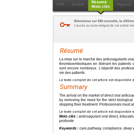
Résumé
PDF
Article
Figures
Mots clés
Bienvenue sur EM-consulte, la référen
L’accès au texte intégral de cet article 
Résumé
La mise sur le marché des anticoagulants orau
thromboemboliques en libérant les patients d’
sont encore nombreux. L’objectif des professi
vie des patients.
Le texte complet de cet article est disponible 
Summary
The arrival on the market of direct oral antic
by removing the need for the strict biological
stopping their treatment. Professionals must ai
Le texte complet de cet article est disponible 
Mots clés :
anticoagulant oral direct, éducat
profonde
Keywords :
care pathway, compliance, deep ve