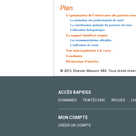
Plan
L’optimisation de l’observance des patients so
La formation des professionnels de santé
La coordination optimale du parcours de soins
L’éducation thérapeutique
Le rapport bénéfices-risques
Les recommandations officielles
L’utilisation de scores
Une anticoagulation à la carte
Conclusion
Déclaration d’intérêts
© 2015 Elsevier Masson SAS. Tous droits réser
ACCÈS RAPIDES
DOMAINES
TRAITÉS EMC
REVUES
LI
MON COMPTE
CRÉER UN COMPTE