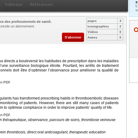
p
Tableaux
Références
L
u
pages
4
ce des professionnels de santé.
nécessite un abonnement.
Iconographies
2
Vidéos
0
S'abonner
Autres
0
x directs a bouleversé les habitudes de prescription dans les maladies
une surveillance biologique étroite. Pourtant, les arrêts de traitement
onnels doit être d’optimiser l’observance pour améliorer la qualité de
en PDF.
oagulants has transformed prescribing habits in thromboembolic diseases
 monitoring of patients. However, there are still many cases of patients
m to optimise compliance in order to improve patients’ quality of life.
en PDF.
ion thérapeutique, observance, parcours de soins, thrombose veineuse
in thrombosis, direct oral anticoagulant, therapeutic education