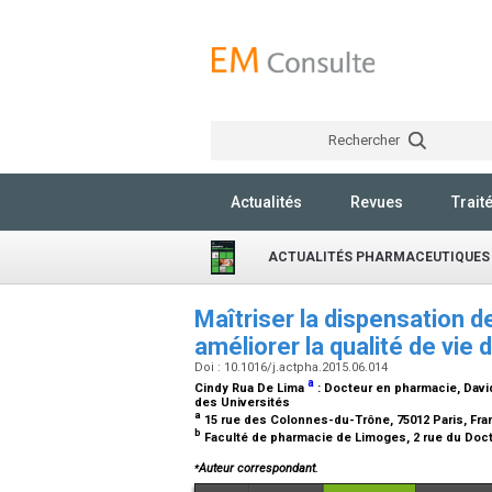
Rechercher
Actualités
Revues
Trait
ACTUALITÉS PHARMACEUTIQUES
Maîtriser la dispensation d
améliorer la qualité de vie
Doi : 10.1016/j.actpha.2015.06.014
a
Cindy Rua De Lima
:
Docteur en pharmacie
, Dav
des Universités
a
15 rue des Colonnes-du-Trône, 75012 Paris, Fr
b
Faculté de pharmacie de Limoges, 2 rue du Doc
⁎
Auteur correspondant.