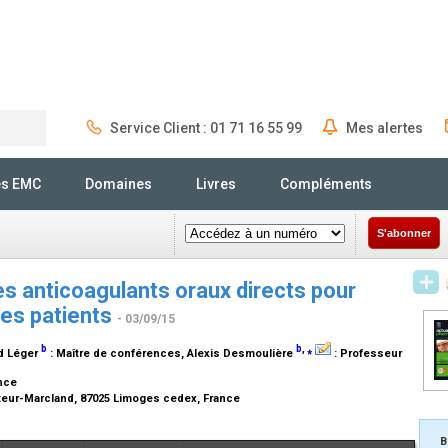
Service Client : 01 71 16 55 99
Mes alertes
Rechercher
és EMC
Domaines
Livres
Compléments
S'abonner
es anticoagulants oraux directs pour
 des patients
- 03/09/15
b
b
,
⁎
id Léger
:
Maître de conférences
, Alexis Desmoulière
:
Professeur
ance
teur-Marcland, 87025 Limoges cedex, France
B