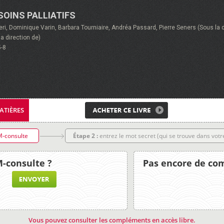
SOINS PALLIATIFS
eri, Dominique Varin, Barbara Tourniaire, Andréa Passard, Pierre Seners (Sous la d
a direction de)
5-8
ATIÈRES
M-consulte
Étape 2 :
entrez le mot secret (qui se trouve dans votre
-consulte ?
Pas encore de co
Vous pouvez consulter les compléments en accès libre.