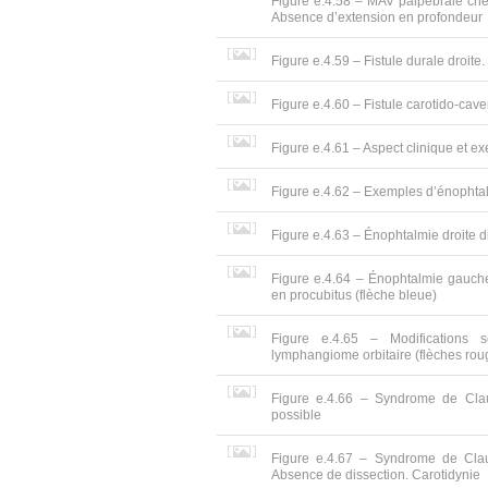
Figure e.4.58 – MAV palpébrale che
Absence d’extension en profondeur
Figure e.4.59 – Fistule durale droite
Figure e.4.60 – Fistule carotido-cav
Figure e.4.61 – Aspect clinique et e
Figure e.4.62 – Exemples d’énophtal
Figure e.4.63 – Énophtalmie droite di
Figure e.4.64 – Énophtalmie gauche
en procubitus (flèche bleue)
Figure e.4.65 – Modifications s
lymphangiome orbitaire (flèches rou
Figure e.4.66 – Syndrome de Claud
possible
Figure e.4.67 – Syndrome de Claud
Absence de dissection. Carotidynie