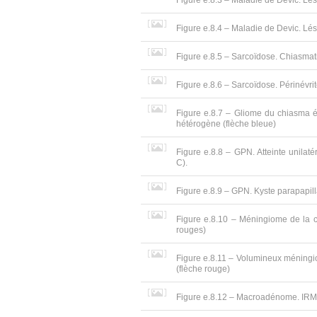
Figure e.8.3 – Maladie de Devic. Lé
Figure e.8.4 – Maladie de Devic. Lési
Figure e.8.5 – Sarcoïdose. Chiasmatite
Figure e.8.6 – Sarcoïdose. Périnévri
Figure e.8.7 – Gliome du chiasma é
hétérogène (flèche bleue)
Figure e.8.8 – GPN. Atteinte unilaté
C).
Figure e.8.9 – GPN. Kyste parapapilla
Figure e.8.10 – Méningiome de la cl
rouges)
Figure e.8.11 – Volumineux méningiom
(flèche rouge)
Figure e.8.12 – Macroadénome. IRM T1