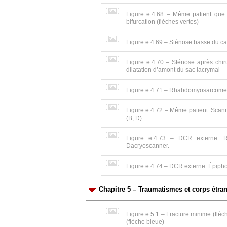
Figure e.4.68 – Même patient que f
bifurcation (flèches vertes)
Figure e.4.69 – Sténose basse du c
Figure e.4.70 – Sténose après chir
dilatation d’amont du sac lacrymal
Figure e.4.71 – Rhabdomyosarcome à 
Figure e.4.72 – Même patient. Scann
(B, D).
Figure e.4.73 – DCR externe. R
Dacryoscanner.
Figure e.4.74 – DCR externe. Épipho
Chapitre 5 – Traumatismes et corps étra
Figure e.5.1 – Fracture minime (flèch
(flèche bleue)