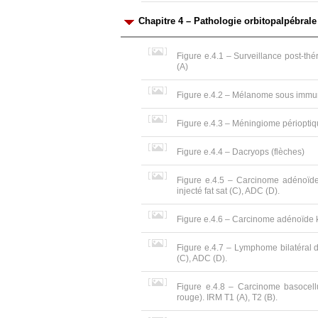
Chapitre 4 – Pathologie orbitopalpébral
Figure e.4.1 – Surveillance post-thé
(A)
Figure e.4.2 – Mélanome sous immu
Figure e.4.3 – Méningiome périoptiq
Figure e.4.4 – Dacryops (flèches)
Figure e.4.5 – Carcinome adénoïde
injecté fat sat (C), ADC (D).
Figure e.4.6 – Carcinome adénoïde k
Figure e.4.7 – Lymphome bilatéral de
(C), ADC (D).
Figure e.4.8 – Carcinome basocellu
rouge). IRM T1 (A), T2 (B).