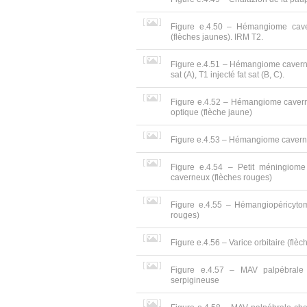
Figure e.4.50 – Hémangiome caver
(flèches jaunes). IRM T2.
Figure e.4.51 – Hémangiome caverneu
sat (A), T1 injecté fat sat (B, C).
Figure e.4.52 – Hémangiome caverne
optique (flèche jaune)
Figure e.4.53 – Hémangiome caverneu
Figure e.4.54 – Petit méningiom
caverneux (flèches rouges)
Figure e.4.55 – Hémangiopéricytome
rouges)
Figure e.4.56 – Varice orbitaire (flè
Figure e.4.57 – MAV palpébrale i
serpigineuse