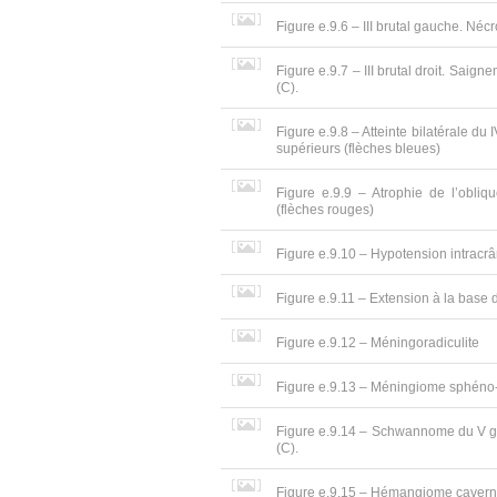
Figure e.9.6 – III brutal gauche. Né
Figure e.9.7 – III brutal droit. Saig
(C).
Figure e.9.8 – Atteinte bilatérale du
supérieurs (flèches bleues)
Figure e.9.9 – Atrophie de l’obli
(flèches rouges)
Figure e.9.10 – Hypotension intracrâ
Figure e.9.11 – Extension à la base 
Figure e.9.12 – Méningoradiculite
Figure e.9.13 – Méningiome sphéno-o
Figure e.9.14 – Schwannome du V gau
(C).
Figure e.9.15 – Hémangiome caverne