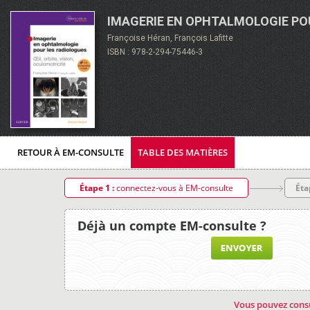
IMAGERIE EN OPHTALMOLOGIE PO
Françoise Héran, François Lafitte
ISBN : 978-2-294-75446-3
RETOUR À EM-CONSULTE
TABLE DES MATIÈRES
Étape 1 :
connectez-vous à EM-consulte
Éta
Déjà un compte EM-consulte ?
Vous pouvez consu