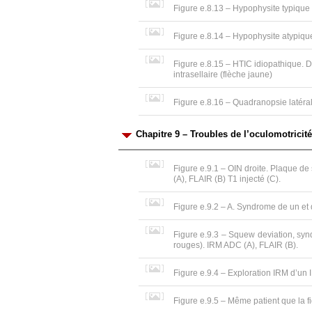
Figure e.8.13 – Hypophysite typique
Figure e.8.14 – Hypophysite atypique.
Figure e.8.15 – HTIC idiopathique. D
intrasellaire (flèche jaune)
Figure e.8.16 – Quadranopsie latér
Chapitre 9 – Troubles de l’oculomotricité
Figure e.9.1 – OIN droite. Plaque de
(A), FLAIR (B) T1 injecté (C).
Figure e.9.2 – A. Syndrome de un et
Figure e.9.3 – Squew deviation, syn
rouges). IRM ADC (A), FLAIR (B).
Figure e.9.4 – Exploration IRM d’un 
Figure e.9.5 – Même patient que la 