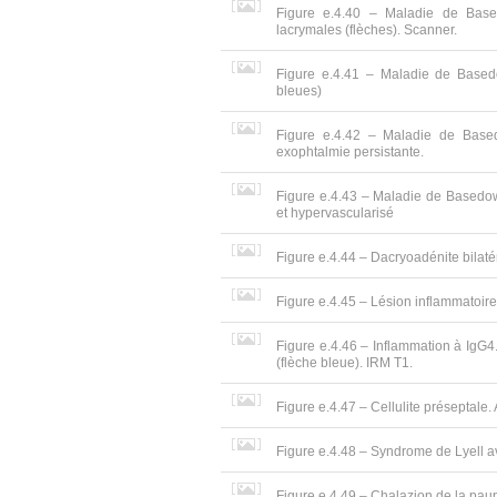
Figure e.4.40 – Maladie de Based
lacrymales (flèches). Scanner.
Figure e.4.41 – Maladie de Basedo
bleues)
Figure e.4.42 – Maladie de Based
exophtalmie persistante.
Figure e.4.43 – Maladie de Basedow
et hypervascularisé
Figure e.4.44 – Dacryoadénite bilatér
Figure e.4.45 – Lésion inflammatoir
Figure e.4.46 – Inflammation à IgG4. 
(flèche bleue). IRM T1.
Figure e.4.47 – Cellulite préseptale.
Figure e.4.48 – Syndrome de Lyell 
Figure e.4.49 – Chalazion de la paupi