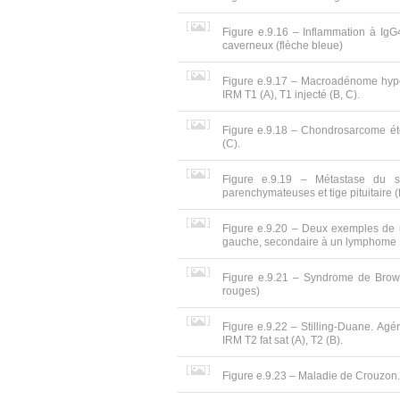
Figure e.9.16 – Inflammation à IgG4.
caverneux (flèche bleue)
Figure e.9.17 – Macroadénome hypo
IRM T1 (A), T1 injecté (B, C).
Figure e.9.18 – Chondrosarcome éte
(C).
Figure e.9.19 – Métastase du si
parenchymateuses et tige pituitaire 
Figure e.9.20 – Deux exemples de m
gauche, secondaire à un lymphome
Figure e.9.21 – Syndrome de Brown 
rouges)
Figure e.9.22 – Stilling-Duane. Agén
IRM T2 fat sat (A), T2 (B).
Figure e.9.23 – Maladie de Crouzon. 