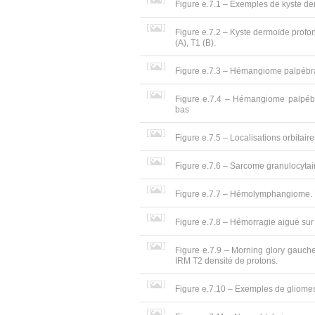
Figure e.7.1 – Exemples de kyste d
Figure e.7.2 – Kyste dermoïde profo
(A), T1 (B).
Figure e.7.3 – Hémangiome palpébral
Figure e.7.4 – Hémangiome palpébra
bas
Figure e.7.5 – Localisations orbitair
Figure e.7.6 – Sarcome granulocytaire
Figure e.7.7 – Hémolymphangiome. Ni
Figure e.7.8 – Hémorragie aiguë su
Figure e.7.9 – Morning glory gauche 
IRM T2 densité de protons.
Figure e.7.10 – Exemples de gliomes d