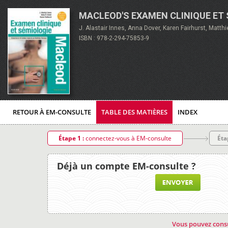
MACLEOD'S EXAMEN CLINIQUE ET
J. Alastair Innes, Anna Dover, Karen Fairhurst, Matth
ISBN : 978-2-294-75853-9
RETOUR À EM-CONSULTE
TABLE DES MATIÈRES
INDEX
Étape 1 :
connectez-vous à EM-consulte
Éta
Déjà un compte EM-consulte ?
Vous pouvez consu