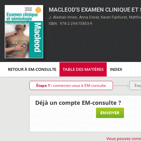
MACLEOD'S EXAMEN CLINIQUE ET
J. Alastair Innes, Anna Dover, Karen Fairhurst, Matth
ISBN : 978-2-294-75853-9
RETOUR À EM-CONSULTE
TABLE DES MATIÈRES
INDEX
Étape 1 :
connectez-vous à EM-consulte
Éta
Déjà un compte EM-consulte ?
Vous pouvez consu