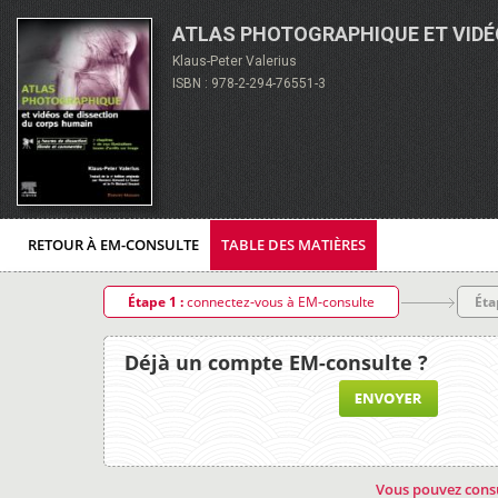
ATLAS PHOTOGRAPHIQUE ET VIDÉ
Klaus-Peter Valerius
ISBN : 978-2-294-76551-3
RETOUR À EM-CONSULTE
TABLE DES MATIÈRES
Étape 1 :
connectez-vous à EM-consulte
Éta
Déjà un compte EM-consulte ?
Vous pouvez consu