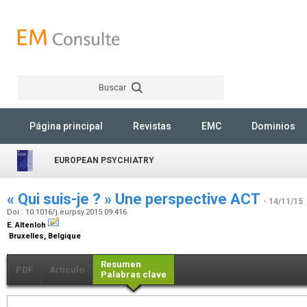
Buscar
Rechercher
Página principal
Revistas
EMC
Dominios
EUROPEAN PSYCHIATRY
« Qui suis-je ? » Une perspective ACT
- 14/11/15
Doi : 10.1016/j.eurpsy.2015.09.416
E. Altenloh
Bruxelles, Belgique
Resumen
PDF
Artículo
Palabras clave