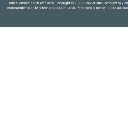
Todo el contenido en este sitio: Copyright © 2026 Elsevier, sus licenciantes y c
entrenamiento de IA y tecnologías similares. Para todo el contenido de acceso