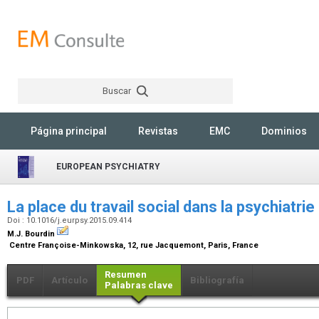
Buscar
Rechercher
Página principal
Revistas
EMC
Dominios
EUROPEAN PSYCHIATRY
La place du travail social dans la psychiatrie
Doi : 10.1016/j.eurpsy.2015.09.414
M.J. Bourdin
Centre Françoise-Minkowska, 12, rue Jacquemont, Paris, France
Resumen
PDF
Artículo
Bibliografía
Palabras clave