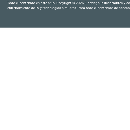
Todo el contenido en este sitio: Copyright © 2026 Elsevier, sus licenciantes y c
entrenamiento de IA y tecnologías similares. Para todo el contenido de acceso