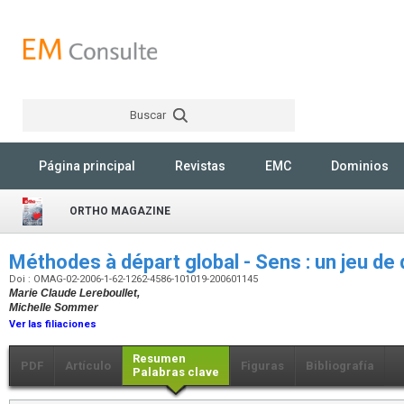
Buscar
Rechercher
Página principal
Revistas
EMC
Dominios
ORTHO MAGAZINE
Méthodes à départ global - Sens : un jeu de
Doi : OMAG-02-2006-1-62-1262-4586-101019-200601145
Marie Claude Lereboullet,
Michelle Sommer
Ver las filiaciones
Resumen
PDF
Artículo
Figuras
Bibliografía
Palabras clave