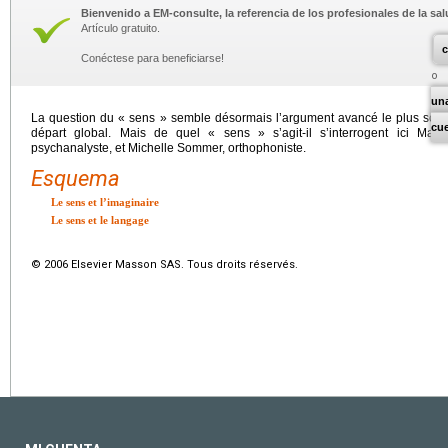
Bienvenido a EM-consulte, la referencia de los profesionales de la sal
Artículo gratuito.
c
Conéctese para beneficiarse!
un
La question du « sens » semble désormais l’argument avancé le plus souve
cu
départ global. Mais de quel « sens » s’agit-il s’interrogent ici Mar
psychanalyste, et Michelle Sommer, orthophoniste.
Esquema
Le sens et l’imaginaire
Le sens et le langage
© 2006 Elsevier Masson SAS. Tous droits réservés.