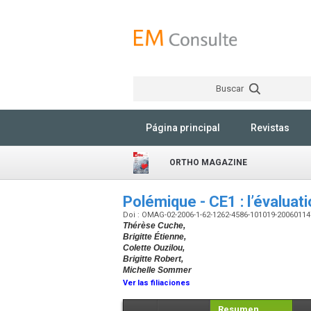
Buscar
Página principal
Revistas
ORTHO MAGAZINE
Polémique - CE1 : l’évaluat
Doi : OMAG-02-2006-1-62-1262-4586-101019-2006011
Thérèse Cuche,
Brigitte Étienne,
Colette Ouzilou,
Brigitte Robert,
Michelle Sommer
Ver las filiaciones
Resumen