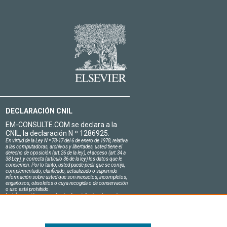
DECLARACIÓN CNIL
EM-CONSULTE.COM se declara a la
CNIL, la declaración N º 1286925.
En virtud de la Ley N º 78-17 del 6 de enero de 1978, relativa
a las computadoras, archivos y libertades, usted tiene el
derecho de oposición (art.26 de la ley), el acceso (art.34 a
38 Ley), y correcta (artículo 36 de la ley) los datos que le
conciernen. Por lo tanto, usted puede pedir que se corrija,
complementado, clarificado, actualizado o suprimido
información sobre usted que son inexactos, incompletos,
engañosos, obsoletos o cuya recogida o de conservación
o uso está prohibido.
La información personal sobre los visitantes de nuestro
sitio, incluyendo su identidad, son confidenciales.
El jefe del sitio en el honor se compromete a respetar la
confidencialidad de los requisitos legales aplicables en
Francia y no de revelar dicha información a terceros.