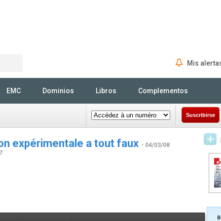
Mis alerta
Rechercher
EMC
Dominios
Libros
Complementos
Suscribirse
ion expérimentale a tout faux
- 04/03/08
47
B