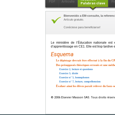
PDF
Artículo
Fi
Palabras clave
Bienvenido a EM-consulte, la referenci
Artículo gratuito.
Conéctese para beneficiarse!
Le ministère de l’Éducation nationale est 
d’apprentissage en CE1. Elle est trop tardive et
Esquema
Le dépistage devrait être effectué à la fin du C
Des présupposés théoriques erronés et une méth
Exercice 2, lecture et questions
Exercice 3, dictée
Exercice n° 5, homophones
Exercice n° 7, lecture, compréhension
Évaluer ainsi les élèves paraît relever du faux-
© 2006 Elsevier Masson SAS. Tous droits réser