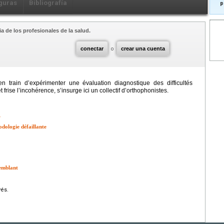
guras
Bibliografía
p
a de los profesionales de la salud.
conectar
o
crear una cuenta
en train d’expérimenter une évaluation diagnostique des difficultés
 frise l’incohérence, s’insurge ici un collectif d’orthophonistes.
P
odologie défaillante
semblant
vés.