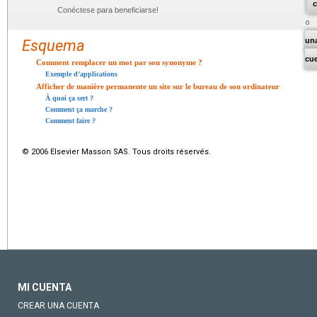
c
Conéctese para beneficiarse!
un
Esquema
cu
Comment remplacer un mot par son synonyme ?
Exemple d’applications
Afficher de manière permanente un site sur le bureau de son ordinateur
À quoi ça sert ?
Comment ça marche ?
Comment faire ?
© 2006 Elsevier Masson SAS. Tous droits réservés.
MI CUENTA
CREAR UNA CUENTA