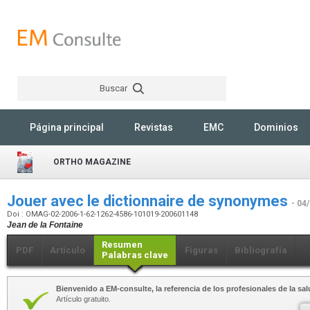
Buscar
Rechercher
Página principal
Revistas
EMC
Dominios
ORTHO MAGAZINE
Jouer avec le dictionnaire de synonymes
- 04
Doi : OMAG-02-2006-1-62-1262-4586-101019-200601148
Jean de la Fontaine
Resumen
PDF
Artículo
Figuras
Bibliografía
Palabras clave
Bienvenido a EM-consulte, la referencia de los profesionales de la sal
Artículo gratuito.