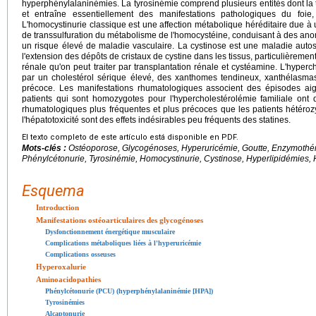
hyperphénylalaninémies. La tyrosinémie comprend plusieurs entités dont la 
et entraîne essentiellement des manifestations pathologiques du foie
L'homocystinurie classique est une affection métabolique héréditaire due à
de transsulfuration du métabolisme de l'homocystéine, conduisant à des anom
un risque élevé de maladie vasculaire. La cystinose est une maladie auto
l'extension des dépôts de cristaux de cystine dans les tissus, particulièremen
rénale qu'on peut traiter par transplantation rénale et cystéamine. L'hyperc
par un cholestérol sérique élevé, des xanthomes tendineux, xanthélasma
précoce. Les manifestations rhumatologiques associent des épisodes aigu
patients qui sont homozygotes pour l'hypercholestérolémie familiale ont 
rhumatologiques plus fréquentes et plus précoces que les patients hétérozy
l'hépatotoxicité sont des effets indésirables peu fréquents des statines.
El texto completo de este artículo está disponible en PDF.
Mots-clés :
Ostéoporose, Glycogénoses, Hyperuricémie, Goutte, Enzymothéra
Phénylcétonurie, Tyrosinémie, Homocystinurie, Cystinose, Hyperlipidémies, H
Esquema
Introduction
Manifestations ostéoarticulaires des glycogénoses
Dysfonctionnement énergétique musculaire
Complications métaboliques liées à l'hyperuricémie
Complications osseuses
Hyperoxalurie
Aminoacidopathies
Phénylcétonurie (PCU) (hyperphénylalaninémie [HPA])
Tyrosinémies
Alcaptonurie