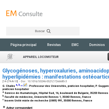
Buscar
Rechercher
Página principal
Revistas
EMC
Dominios
APPAREIL LOCOMOTEUR
Glycogénoses, hyperoxaluries, aminoacidop
hyperlipidémies : manifestations ostéoartic
[14-274-A-10] - Doi : 10.1016/S0246-0521(17)66685-3
a
,
b
,
⁎
G. Chalès
:
Professeur des Universités, praticien hospitalier
, P. Gugge
praticien hospitalier
a
Service de rhumatologie, Hôpital Sud, 16, boulevard de Bulgarie, 35203 Rennes
b
Faculté de médecine, Université Rennes 1, 35043 Rennes, France
c
Inserm Unité mixte de recherche (UMR) 991, 35000 Rennes, France
Auteur correspondant.