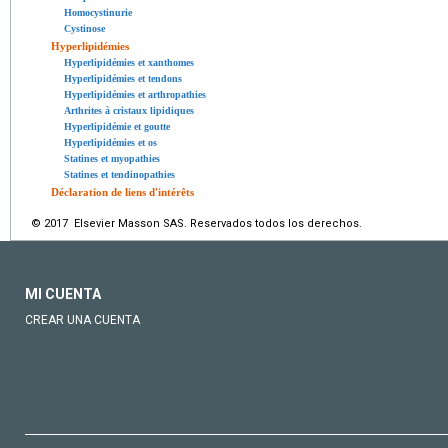
Homocystinurie
Cystinose
Hyperlipidémies
Hyperlipidémies et xanthomes
Hyperlipidémies et tendons
Hyperlipidémies et arthropathies
Arthrites à cristaux lipidiques
Hyperlipidémie et goutte
Hyperlipidémies et os
Statines et myopathies
Statines et tendinopathies
Déclaration de liens d'intérêts
© 2017 Elsevier Masson SAS. Reservados todos los derechos.
MI CUENTA
CREAR UNA CUENTA