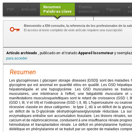
Resumen
Puntos
PDF
Artículo
Figuras
Palabras clave
esenciales
co
Más...
Bienvenido a EM-consulte, la referencia de los profesionales de la sal
El acceso al texto completo de este artículo requiere una suscripción.
Artículo archivado
, publicado en el tratado
Appareil locomoteur
y reemplaz
para acceder
Resumen
Les glycogénoses (
glycogen storage diseases
[GSD]) sont des maladies hé
glycogène qui est anormal en quantité et/ou en qualité. Les GSD hépatiqu
hépatomégalie et une hypoglycémie. Les GSD musculaires se traduis
musculaires, une intolérance à l'effort, une fatigabilité musculaire et
manifestations musculosquelettiques sont le retard de croissance (GSD I, III, 
(GSD I, III, V et VII) et l'ostéoporose (GSD I, II, III). L'hyperoxalurie ou oxa
récessive classée en deux catégories : le type 1, dû à un déficit de la glyoxy
un déficit de la D-glycérate déshydrogénase/glyoxylate réductase. La surp
enzymatiques entraîne son accumulation tissulaire. Les lésions rénales, so
calcium et de néphrocalcinose, conduisent à une insuffisance rénale progress
hémodialyse et transplantation rénale. Le déficit en phénylalanine hydroxy
diététique en phénylalanine et se traduit par un spectre de maladies compre