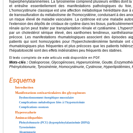
hyperphénylalaninémies. La tyrosinémie comprend plusieurs entités dont la 
et entraîne essentiellement des manifestations pathologiques du foie
L'homocystinurie classique est une affection métabolique héréditaire due à
de transsulfuration du métabolisme de l'homocystéine, conduisant à des anom
un risque élevé de maladie vasculaire. La cystinose est une maladie auto
l'extension des dépôts de cristaux de cystine dans les tissus, particulièremen
rénale qu'on peut traiter par transplantation rénale et cystéamine. L'hyperc
par un cholestérol sérique élevé, des xanthomes tendineux, xanthélasma
précoce. Les manifestations rhumatologiques associent des épisodes aigu
patients qui sont homozygotes pour l'hypercholestérolémie familiale ont 
rhumatologiques plus fréquentes et plus précoces que les patients hétérozy
l'hépatotoxicité sont des effets indésirables peu fréquents des statines.
El texto completo de este artículo está disponible en PDF.
Mots-clés :
Ostéoporose, Glycogénoses, Hyperuricémie, Goutte, Enzymothéra
Phénylcétonurie, Tyrosinémie, Homocystinurie, Cystinose, Hyperlipidémies, H
Esquema
Introduction
Manifestations ostéoarticulaires des glycogénoses
Dysfonctionnement énergétique musculaire
Complications métaboliques liées à l'hyperuricémie
Complications osseuses
Hyperoxalurie
Aminoacidopathies
Phénylcétonurie (PCU) (hyperphénylalaninémie [HPA])
Tyrosinémies
Alcaptonurie