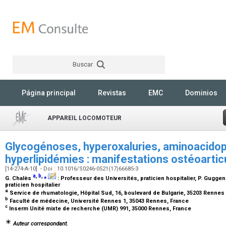
Buscar
Rechercher
Página principal
Revistas
EMC
Dominios
APPAREIL LOCOMOTEUR
Glycogénoses, hyperoxaluries, aminoacidop
hyperlipidémies : manifestations ostéoartic
[14-274-A-10] - Doi : 10.1016/S0246-0521(17)66685-3
a
,
b
,
⁎
G. Chalès
:
Professeur des Universités, praticien hospitalier
, P. Gugge
praticien hospitalier
a
Service de rhumatologie, Hôpital Sud, 16, boulevard de Bulgarie, 35203 Rennes
b
Faculté de médecine, Université Rennes 1, 35043 Rennes, France
c
Inserm Unité mixte de recherche (UMR) 991, 35000 Rennes, France
Auteur correspondant.