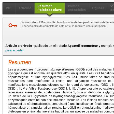
Resumen
Puntos
PDF
Artículo
Figuras
Palabras clave
esenciales
co
Más...
Bienvenido a EM-consulte, la referencia de los profesionales de la sal
El acceso al texto completo de este artículo requiere una suscripción.
Artículo archivado
, publicado en el tratado
Appareil locomoteur
y reemplaz
para acceder
Resumen
Les glycogénoses (
glycogen storage diseases
[GSD]) sont des maladies hé
glycogène qui est anormal en quantité et/ou en qualité. Les GSD hépatiqu
hépatomégalie et une hypoglycémie. Les GSD musculaires se traduis
musculaires, une intolérance à l'effort, une fatigabilité musculaire et
manifestations musculosquelettiques sont le retard de croissance (GSD I, III, 
(GSD I, III, V et VII) et l'ostéoporose (GSD I, II, III). L'hyperoxalurie ou oxa
récessive classée en deux catégories : le type 1, dû à un déficit de la glyoxy
un déficit de la D-glycérate déshydrogénase/glyoxylate réductase. La surp
enzymatiques entraîne son accumulation tissulaire. Les lésions rénales, so
calcium et de néphrocalcinose, conduisent à une insuffisance rénale progress
hémodialyse et transplantation rénale. Le déficit en phénylalanine hydroxy
diététique en phénylalanine et se traduit par un spectre de maladies compre