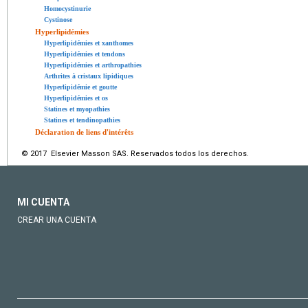
Homocystinurie
Cystinose
Hyperlipidémies
Hyperlipidémies et xanthomes
Hyperlipidémies et tendons
Hyperlipidémies et arthropathies
Arthrites à cristaux lipidiques
Hyperlipidémie et goutte
Hyperlipidémies et os
Statines et myopathies
Statines et tendinopathies
Déclaration de liens d'intérêts
© 2017 Elsevier Masson SAS. Reservados todos los derechos.
MI CUENTA
CREAR UNA CUENTA