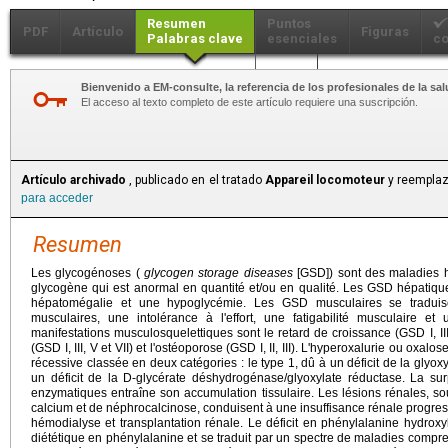
Resumen
Puntos
PDF
Artículo
Figuras
Palabras clave
esenciales
co
Más...
Bienvenido a EM-consulte, la referencia de los profesionales de la sal
El acceso al texto completo de este artículo requiere una suscripción.
Artículo archivado
, publicado en el tratado
Appareil locomoteur
y reemplaz
para acceder
Resumen
Les glycogénoses (
glycogen storage diseases
[GSD]) sont des maladies hé
glycogène qui est anormal en quantité et/ou en qualité. Les GSD hépatiqu
hépatomégalie et une hypoglycémie. Les GSD musculaires se traduis
musculaires, une intolérance à l'effort, une fatigabilité musculaire et
manifestations musculosquelettiques sont le retard de croissance (GSD I, III, 
(GSD I, III, V et VII) et l'ostéoporose (GSD I, II, III). L'hyperoxalurie ou oxa
récessive classée en deux catégories : le type 1, dû à un déficit de la glyoxy
un déficit de la D-glycérate déshydrogénase/glyoxylate réductase. La surp
enzymatiques entraîne son accumulation tissulaire. Les lésions rénales, so
calcium et de néphrocalcinose, conduisent à une insuffisance rénale progress
hémodialyse et transplantation rénale. Le déficit en phénylalanine hydroxy
diététique en phénylalanine et se traduit par un spectre de maladies compre