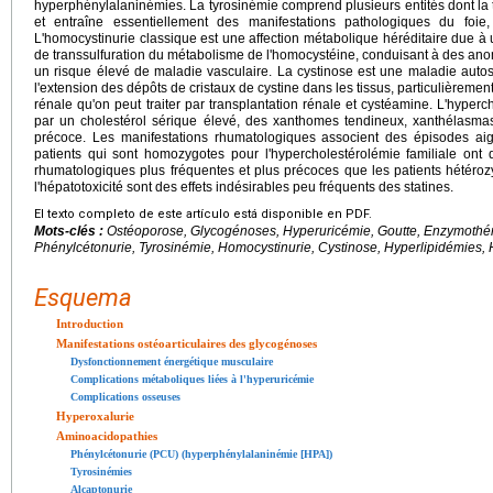
hyperphénylalaninémies. La tyrosinémie comprend plusieurs entités dont la 
et entraîne essentiellement des manifestations pathologiques du foie
L'homocystinurie classique est une affection métabolique héréditaire due à
de transsulfuration du métabolisme de l'homocystéine, conduisant à des anom
un risque élevé de maladie vasculaire. La cystinose est une maladie auto
l'extension des dépôts de cristaux de cystine dans les tissus, particulièremen
rénale qu'on peut traiter par transplantation rénale et cystéamine. L'hyperc
par un cholestérol sérique élevé, des xanthomes tendineux, xanthélasma
précoce. Les manifestations rhumatologiques associent des épisodes aigu
patients qui sont homozygotes pour l'hypercholestérolémie familiale ont 
rhumatologiques plus fréquentes et plus précoces que les patients hétérozy
l'hépatotoxicité sont des effets indésirables peu fréquents des statines.
El texto completo de este artículo está disponible en PDF.
Mots-clés :
Ostéoporose, Glycogénoses, Hyperuricémie, Goutte, Enzymothéra
Phénylcétonurie, Tyrosinémie, Homocystinurie, Cystinose, Hyperlipidémies, H
Esquema
Introduction
Manifestations ostéoarticulaires des glycogénoses
Dysfonctionnement énergétique musculaire
Complications métaboliques liées à l'hyperuricémie
Complications osseuses
Hyperoxalurie
Aminoacidopathies
Phénylcétonurie (PCU) (hyperphénylalaninémie [HPA])
Tyrosinémies
Alcaptonurie