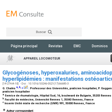
Buscar
Rechercher
Página principal
Revistas
EMC
Dominios
APPAREIL LOCOMOTEUR
Glycogénoses, hyperoxaluries, aminoacidop
hyperlipidémies : manifestations ostéoartic
[14-274-A-10] - Doi : 10.1016/S0246-0521(17)66685-3
a
,
b
,
⁎
G. Chalès
:
Professeur des Universités, praticien hospitalier
, P. Gugge
praticien hospitalier
a
Service de rhumatologie, Hôpital Sud, 16, boulevard de Bulgarie, 35203 Rennes
b
Faculté de médecine, Université Rennes 1, 35043 Rennes, France
c
Inserm Unité mixte de recherche (UMR) 991, 35000 Rennes, France
Auteur correspondant.