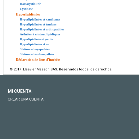
Homocystinurie
Cystinose
Hyperlipidémies
Hyperlipidémies et xanthomes
Hyperlipidémies et tendons
Hyperlipidémies et arthropathies
Arthrites à cristaux lipidiques
Hyperlipidémie et goutte
Hyperlipidémies et os
Statines et myopathies
Statines et tendinopathies
Déclaration de liens d'intérêts
© 2017 Elsevier Masson SAS. Reservados todos los derechos.
MI CUENTA
CREAR UNA CUENTA