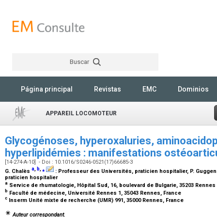
Buscar
Rechercher
Página principal
Revistas
EMC
Dominios
APPAREIL LOCOMOTEUR
Glycogénoses, hyperoxaluries, aminoacidop
hyperlipidémies : manifestations ostéoartic
[14-274-A-10] - Doi : 10.1016/S0246-0521(17)66685-3
a
,
b
,
⁎
G. Chalès
:
Professeur des Universités, praticien hospitalier
, P. Gugge
praticien hospitalier
a
Service de rhumatologie, Hôpital Sud, 16, boulevard de Bulgarie, 35203 Rennes
b
Faculté de médecine, Université Rennes 1, 35043 Rennes, France
c
Inserm Unité mixte de recherche (UMR) 991, 35000 Rennes, France
Auteur correspondant.