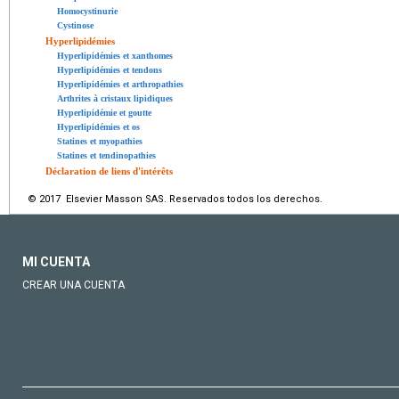
Homocystinurie
Cystinose
Hyperlipidémies
Hyperlipidémies et xanthomes
Hyperlipidémies et tendons
Hyperlipidémies et arthropathies
Arthrites à cristaux lipidiques
Hyperlipidémie et goutte
Hyperlipidémies et os
Statines et myopathies
Statines et tendinopathies
Déclaration de liens d'intérêts
© 2017 Elsevier Masson SAS. Reservados todos los derechos.
MI CUENTA
CREAR UNA CUENTA