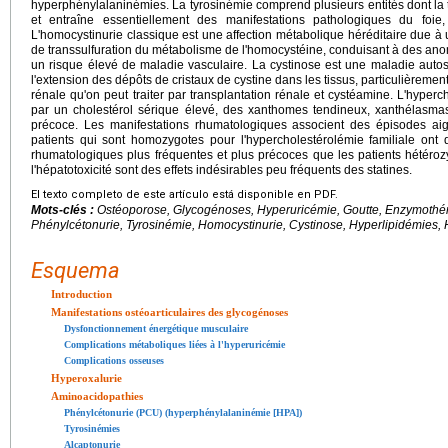
hyperphénylalaninémies. La tyrosinémie comprend plusieurs entités dont la 
et entraîne essentiellement des manifestations pathologiques du foie
L'homocystinurie classique est une affection métabolique héréditaire due à
de transsulfuration du métabolisme de l'homocystéine, conduisant à des anom
un risque élevé de maladie vasculaire. La cystinose est une maladie auto
l'extension des dépôts de cristaux de cystine dans les tissus, particulièremen
rénale qu'on peut traiter par transplantation rénale et cystéamine. L'hyperc
par un cholestérol sérique élevé, des xanthomes tendineux, xanthélasma
précoce. Les manifestations rhumatologiques associent des épisodes aigu
patients qui sont homozygotes pour l'hypercholestérolémie familiale ont 
rhumatologiques plus fréquentes et plus précoces que les patients hétérozy
l'hépatotoxicité sont des effets indésirables peu fréquents des statines.
El texto completo de este artículo está disponible en PDF.
Mots-clés :
Ostéoporose, Glycogénoses, Hyperuricémie, Goutte, Enzymothéra
Phénylcétonurie, Tyrosinémie, Homocystinurie, Cystinose, Hyperlipidémies, H
Esquema
Introduction
Manifestations ostéoarticulaires des glycogénoses
Dysfonctionnement énergétique musculaire
Complications métaboliques liées à l'hyperuricémie
Complications osseuses
Hyperoxalurie
Aminoacidopathies
Phénylcétonurie (PCU) (hyperphénylalaninémie [HPA])
Tyrosinémies
Alcaptonurie