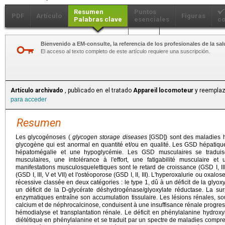
Resumen
Puntos
PDF
Artículo
Figuras
Palabras clave
esenciales
co
Más...
Bienvenido a EM-consulte, la referencia de los profesionales de la sal
El acceso al texto completo de este artículo requiere una suscripción.
Artículo archivado
, publicado en el tratado
Appareil locomoteur
y reemplaz
para acceder
Resumen
Les glycogénoses (
glycogen storage diseases
[GSD]) sont des maladies hé
glycogène qui est anormal en quantité et/ou en qualité. Les GSD hépatiqu
hépatomégalie et une hypoglycémie. Les GSD musculaires se traduis
musculaires, une intolérance à l'effort, une fatigabilité musculaire et
manifestations musculosquelettiques sont le retard de croissance (GSD I, III, 
(GSD I, III, V et VII) et l'ostéoporose (GSD I, II, III). L'hyperoxalurie ou oxa
récessive classée en deux catégories : le type 1, dû à un déficit de la glyoxy
un déficit de la D-glycérate déshydrogénase/glyoxylate réductase. La surp
enzymatiques entraîne son accumulation tissulaire. Les lésions rénales, so
calcium et de néphrocalcinose, conduisent à une insuffisance rénale progress
hémodialyse et transplantation rénale. Le déficit en phénylalanine hydroxy
diététique en phénylalanine et se traduit par un spectre de maladies compre