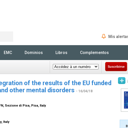
Mis alerta
Rechercher
EMC
Dominios
Libros
Complementos
Suscribirse
egration of the results of the EU funded
and other mental disorders
- 16/04/18
N, Sezione di Pisa, Pisa, Italy
y, Italy
B