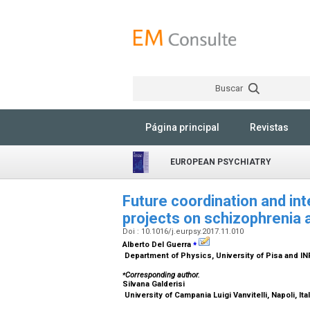
Buscar
Página principal
Revistas
EUROPEAN PSYCHIATRY
Future coordination and int
projects on schizophrenia 
Doi : 10.1016/j.eurpsy.2017.11.010
⁎
Alberto Del Guerra
Department of Physics, University of Pisa and INF
⁎
Corresponding author.
Silvana Galderisi
University of Campania Luigi Vanvitelli, Napoli, Ital