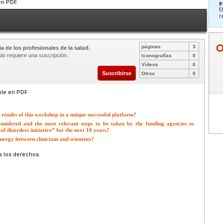
en PDF.
p
E
r
páginas
3
a de los profesionales de la salud.
ulo requiere una suscripción.
Iconografías
0
Vídeos
0
Suscribirse
Otros
0
ble en PDF.
 results of this workshop in a unique successful platform?
nsidered and the most relevant steps to be taken by the funding agencies to
l disorders initiative” for the next 10 years?
nergy between clinicians and scientists?
s los derechos.