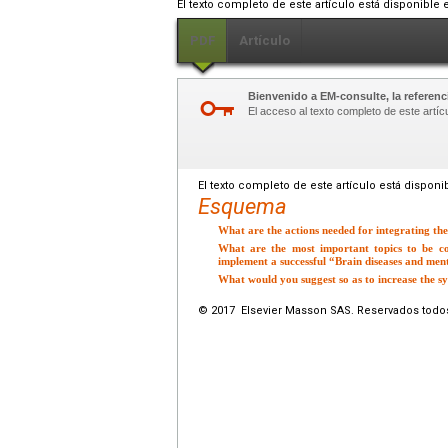
El texto completo de este artículo está disponible 
PDF
Artículo
Bienvenido a EM-consulte, la referenci
El acceso al texto completo de este artíc
El texto completo de este artículo está disponi
Esquema
What are the actions needed for integrating the
What are the most important topics to be co
implement a successful “Brain diseases and menta
What would you suggest so as to increase the sy
© 2017 Elsevier Masson SAS. Reservados todo