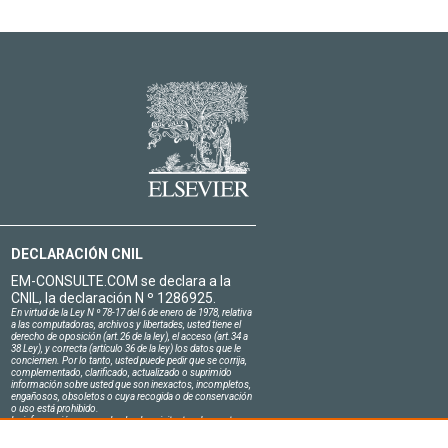
DECLARACIÓN CNIL
EM-CONSULTE.COM se declara a la
CNIL, la declaración N º 1286925.
En virtud de la Ley N º 78-17 del 6 de enero de 1978, relativa
a las computadoras, archivos y libertades, usted tiene el
derecho de oposición (art.26 de la ley), el acceso (art.34 a
38 Ley), y correcta (artículo 36 de la ley) los datos que le
conciernen. Por lo tanto, usted puede pedir que se corrija,
complementado, clarificado, actualizado o suprimido
información sobre usted que son inexactos, incompletos,
engañosos, obsoletos o cuya recogida o de conservación
o uso está prohibido.
La información personal sobre los visitantes de nuestro
sitio, incluyendo su identidad, son confidenciales.
El jefe del sitio en el honor se compromete a respetar la