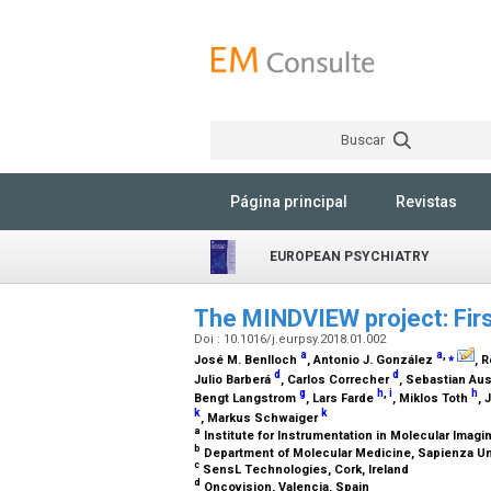
Buscar
Página principal
Revistas
EUROPEAN PSYCHIATRY
The MINDVIEW project: Firs
Doi : 10.1016/j.eurpsy.2018.01.002
a
a
,
⁎
José M. Benlloch
, Antonio J. González
, 
d
d
Julio Barberá
, Carlos Correcher
, Sebastian Au
g
h
,
i
h
Bengt Langstrom
, Lars Farde
, Miklos Toth
, 
k
k
, Markus Schwaiger
a
Institute for Instrumentation in Molecular Imagi
b
Department of Molecular Medicine, Sapienza Uni
c
SensL Technologies, Cork, Ireland
d
Oncovision, Valencia, Spain