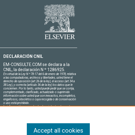
DECLARACIÓN CNIL
EM-CONSULTE.COM se declara a la
CNIL, la declaración N º 1286925.
En virtud de la Ley N º 78-17 del 6 de enero de 1978, relativa
a las computadoras, archivos y libertades, usted tiene el
derecho de oposición (art.26 de la ley), el acceso (art.34 a
38 Ley), y correcta (artículo 36 de la ley) los datos que le
conciernen. Por lo tanto, usted puede pedir que se corrija,
complementado, clarificado, actualizado o suprimido
información sobre usted que son inexactos, incompletos,
engañosos, obsoletos o cuya recogida o de conservación
o uso está prohibido.
La información personal sobre los visitantes de nuestro
sitio, incluyendo su identidad, son confidenciales.
El jefe del sitio en el honor se compromete a respetar la
confidencialidad de los requisitos legales aplicables en
Francia y no de revelar dicha información a terceros.
Accept all cookies