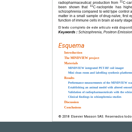
11
radiopharmaceutical production from
C-car
11
been shown that
C-raclopride has hig
schizophrenia compared to wild type control a
matter in a small sample of drug-naïve, first
function of immune cells in brain at early stag
El texto completo de este artículo está disponi
Keywords :
Schizophrenia, Positron Emissio
Esquema
Introduction
The MINDVIEW project
Materials
MINDVIEW integrated PET-RF coil imager
Mini clean room and labelling synthesis platform
Results
Performance measurements of the MINDVIEW sc
Establishing an animal model with altered sensor
Validation of radiopharmaceuticals with the schi
Clinical findings in schizophrenia studies
Discussion
Conclusions
© 2018 Elsevier Masson SAS. Reservados todo