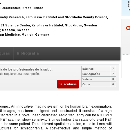
p
y
E
 Occidentale, Brest, France
r
hiatry Research, Karolinska Institutet and Stockholm County Council,
T Science Center, Karolinska Institutet, Stockholm, Sweden
y, Uppsala, Sweden
lear Medicine, Munich, Germany
guras
Bibliografía
páginas
7
a de los profesionales de la salud.
ulo requiere una suscripción.
Iconografías
7
Vídeos
0
Suscribirse
Otros
0
project. An innovative imaging system for the human brain examination,
RI images, has been designed and constructed. It consists of a high
ntegrated in a novel, head-dedicated, radio frequency coil for a 3T MRI
ET scanner show sensitivity 3 times higher than state-of-the-art PET
on the same patient. The achieved spatial resolution, close to 1 mm, will
tructures for schizophrenia. A cost-effective and simple method of