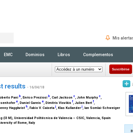
Mis alerta
Rechercher
EMC
Dominios
Libros
Complementos
Suscribirse
t results
- 16/04/18
b
b
c
c
Roberto Pani
, Enrico Preziosi
, Carl Jackson
, John Murphy
,
e
e
f
f
ssenhofer
, Daniel Gareis
, Dimitris Visvikis
, Julien Bert
,
h
j
j
Jenny Haggkvist
, Fabio V. Caixeta
, Klas Kullander
, Ian Somlai-Schweiger
ng (I3 M), Universidad Politécnica de Valencia – CSIC, Valencia, Spain
versity of Rome, Italy
B