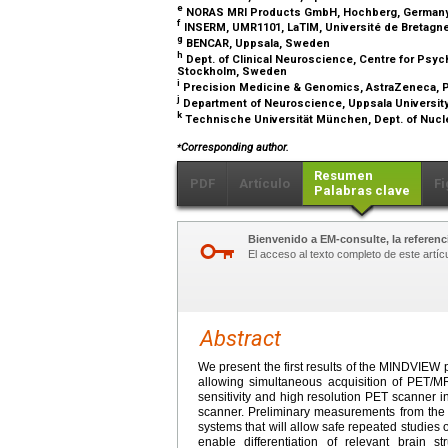
e
NORAS MRI Products GmbH, Hochberg, German
f
INSERM, UMR1101, LaTIM, Université de Bretagne
g
BENCAR, Uppsala, Sweden
h
Dept. of Clinical Neuroscience, Centre for Psyc
Stockholm, Sweden
i
Precision Medicine & Genomics, AstraZeneca, PE
j
Department of Neuroscience, Uppsala Universit
k
Technische Universität München, Dept. of Nuc
⁎
Corresponding author.
Resumen
PDF
Artículo
Fi
Palabras clave
Bienvenido a EM-consulte, la referenci
El acceso al texto completo de este artíc
Abstract
We present the first results of the MINDVIEW 
allowing simultaneous acquisition of PET/M
sensitivity and high resolution PET scanner i
scanner. Preliminary measurements from the P
systems that will allow safe repeated studies 
enable differentiation of relevant brain s