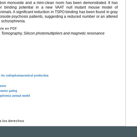
bon monoxide and a mini-clean room has been demonstrated. It has
her binding potential in a new VAAT null mutant mouse model of
nimals. A significant reduction in TSPO binding has been found in gray
 episode psychosis patients, suggesting a reduced number or an altered
e schizophrenia.
ble en PDF.
n Tomography, Silicon photomultipliers and magnetic resonance
s for radiopharmaceutical production
anner
imotor gating
zophrenia animal model
s los derechos.