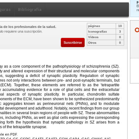
p
E
guras
Bibliografía
r
páginas
10
a de los profesionales de la salud.
ulo requiere una suscripción.
Iconografías
3
Vídeos
0
Suscribirse
Otros
0
gy as a core component of the pathophysiology of schizophrenia (SZ).
ity and altered expression of their structural and molecular components
 suggesting a deficit of synaptic plasticity. Regulation of synaptic
ires not only interactions between pre- and post-synaptic terminals, but
x (ECM). Together, these elements are referred to as the ‘tetrapartite
ccumulating evidence for a role of glial cells and the extracellular
al aspects of synaptic plasticity. In particular, chondroitin sulfate
ponents of the ECM, have been shown to be synthesized predominantly
ptic aggregates known as perineuronal nets (PNNs), and to modulate
atal development and adulthood. Notably, recent findings from our group
ties in several brain regions of people with SZ. These abnormalities
es, including PNNs, as well as glial cells expressing the corresponding
ng forth the hypothesis that synaptic pathology in SZ arises from a
 of the tetrapartite synapse.
ble en PDF.