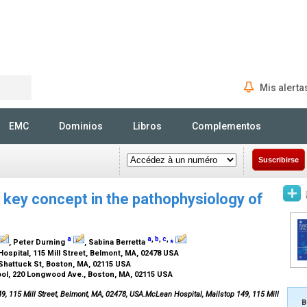
Mis alerta
Rechercher
EMC
Dominios
Libros
Complementos
Suscribirse
a key concept in the pathophysiology of
a
a
,
b
,
c
,
⁎
, Peter Durning
, Sabina Berretta
ospital, 115 Mill Street, Belmont, MA, 02478 USA
 Shattuck St, Boston, MA, 02115 USA
ol, 220 Longwood Ave., Boston, MA, 02115 USA
9, 115 Mill Street, Belmont, MA, 02478, USA.McLean Hospital, Mailstop 149, 115 Mill
B