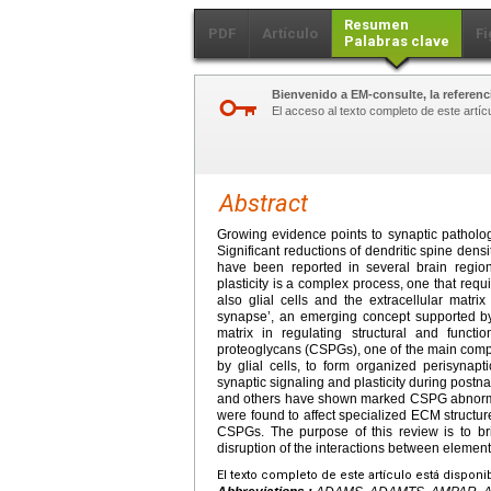
Resumen
PDF
Artículo
Fi
Palabras clave
Bienvenido a EM-consulte, la referenci
El acceso al texto completo de este artíc
Abstract
Growing evidence points to synaptic patholo
Significant reductions of dendritic spine dens
have been reported in several brain regions,
plasticity is a complex process, one that requ
also glial cells and the extracellular matri
synapse’, an emerging concept supported by a
matrix in regulating structural and function
proteoglycans (CSPGs), one of the main com
by glial cells, to form organized perisyna
synaptic signaling and plasticity during postn
and others have shown marked CSPG abnormali
were found to affect specialized ECM structur
CSPGs. The purpose of this review is to bri
disruption of the interactions between elements
El texto completo de este artículo está disponi