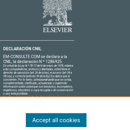
DECLARACIÓN CNIL
EM-CONSULTE.COM se declara a la
CNIL, la declaración N º 1286925.
En virtud de la Ley N º 78-17 del 6 de enero de 1978, relativa
a las computadoras, archivos y libertades, usted tiene el
derecho de oposición (art.26 de la ley), el acceso (art.34 a
38 Ley), y correcta (artículo 36 de la ley) los datos que le
conciernen. Por lo tanto, usted puede pedir que se corrija,
complementado, clarificado, actualizado o suprimido
información sobre usted que son inexactos, incompletos,
engañosos, obsoletos o cuya recogida o de conservación
o uso está prohibido.
La información personal sobre los visitantes de nuestro
sitio, incluyendo su identidad, son confidenciales.
El jefe del sitio en el honor se compromete a respetar la
confidencialidad de los requisitos legales aplicables en
Francia y no de revelar dicha información a terceros.
Accept all cookies