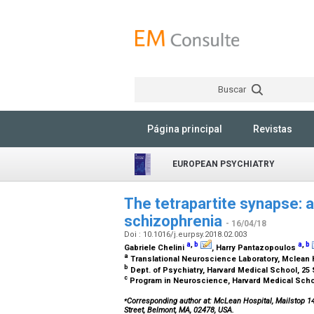
Buscar
Página principal
Revistas
EUROPEAN PSYCHIATRY
The tetrapartite synapse: 
schizophrenia
- 16/04/18
Doi : 10.1016/j.eurpsy.2018.02.003
a
,
b
a
,
b
Gabriele Chelini
, Harry Pantazopoulos
a
Translational Neuroscience Laboratory, Mclean H
b
Dept. of Psychiatry, Harvard Medical School, 25
c
Program in Neuroscience, Harvard Medical Scho
⁎
Corresponding author at: McLean Hospital, Mailstop 14
Street, Belmont, MA, 02478, USA.