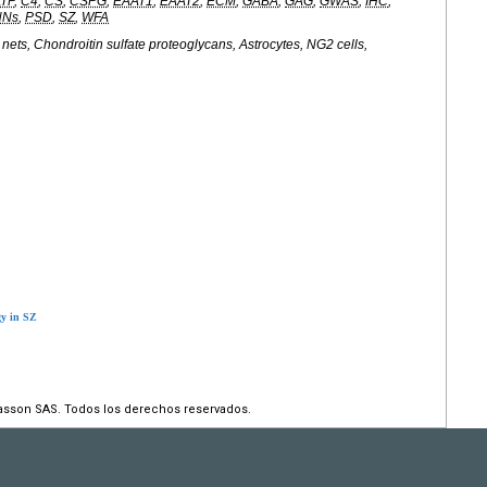
TP
,
C4
,
CS
,
CSPG
,
EAAT1
,
EAAT2
,
ECM
,
GABA
,
GAG
,
GWAS
,
IHC
,
NNs
,
PSD
,
SZ
,
WFA
 nets, Chondroitin sulfate proteoglycans, Astrocytes, NG2 cells,
gy in SZ
asson SAS. Todos los derechos reservados.