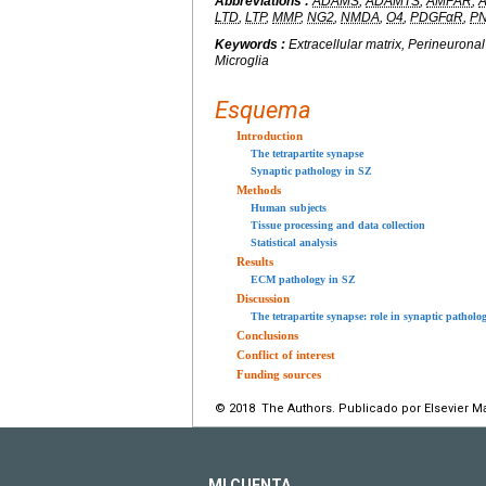
Abbreviations :
ADAMS
,
ADAMTS
,
AMPAR
,
A
LTD
,
LTP
,
MMP
,
NG2
,
NMDA
,
O4
,
PDGFαR
,
P
Keywords :
Extracellular matrix, Perineuronal
Microglia
Esquema
Introduction
The tetrapartite synapse
Synaptic pathology in SZ
Methods
Human subjects
Tissue processing and data collection
Statistical analysis
Results
ECM pathology in SZ
Discussion
The tetrapartite synapse: role in synaptic patholo
Conclusions
Conflict of interest
Funding sources
© 2018 The Authors. Publicado por Elsevier M
MI CUENTA