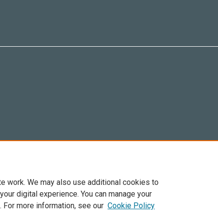
te work. We may also use additional cookies to
 your digital experience. You can manage your
. For more information, see our
Cookie Policy
6 Elsevier, sus licenciantes y colaboradores. Se reservan todos los derechos, incluid
ra todo el contenido de acceso abierto, se aplican los términos de licencia de Cre