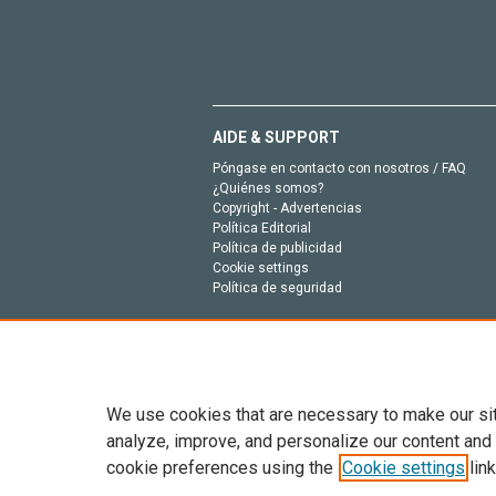
AIDE & SUPPORT
Póngase en contacto con nosotros / FAQ
¿Quiénes somos?
Copyright - Advertencias
Política Editorial
Política de publicidad
Cookie settings
Política de seguridad
We use cookies that are necessary to make our si
analyze, improve, and personalize our content and
cookie preferences using the
Cookie settings
link
Todo el contenido en este sitio: Copyright © 202
entrenamiento de IA y tecnologías similares. Pa