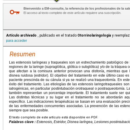
Bienvenido a EM-consulte, la referencia de los profesionales de la sal
El acceso al texto completo de este artículo requiere una suscripción.
Artículo archivado
, publicado en el tratado
Otorrinolaringología
y reemplaza
para acceder
Resumen
Las estenosis laríngeas y traqueales son un estrechamiento patológico de l
regiones de la laringe (supraglótica, glótica o subglótica) y/o de la tráquea c
que afectan a la comisura anterior provocan una disfonía, mientras que 
disnea ruidosa (estridor). El objetivo del tratamiento en este último caso e
paciente prescinda de su cánula si ya se realizó una traqueotomía. En este 
éxito del tratamiento. Las etiologías de las estenosis laringotraqueales son
iatrogénicas, en particular postintubación orotraqueal o postraqueotomía. L
también representan un porcentaje importante. El tratamiento suele ser qui
Las distintas técnicas y su lugar en el tratamiento no se abordarán aq
específico. Las indicaciones terapéuticas se basan en una evaluación preci
de las enfermedades concurrentes asociadas. La prevención de las esteno
siempre que sea posible.
El texto completo de este artículo está disponible en PDF.
Palabras clave :
Estenosis, Estridor, Disnea laríngea, Lesiones postintubació