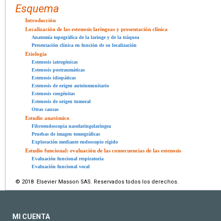
Esquema
Introducción
Localización de las estenosis laríngeas y presentación clínica
Anatomía topográfica de la laringe y de la tráquea
Presentación clínica en función de su localización
Etiología
Estenosis iatrogénicas
Estenosis postraumáticas
Estenosis idiopáticas
Estenosis de origen autoinmunitario
Estenosis congénitas
Estenosis de origen tumoral
Otras causas
Estudio anatómico
Fibroendoscopia nasofaringolaríngea
Pruebas de imagen tomográficas
Exploración mediante endoscopio rígido
Estudio funcional: evaluación de las consecuencias de las estenosis
Evaluación funcional respiratoria
Evaluación funcional vocal
© 2018 Elsevier Masson SAS. Reservados todos los derechos.
MI CUENTA