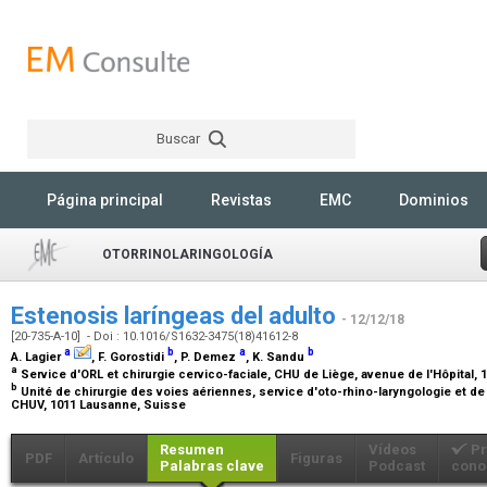
Buscar
Rechercher
Página principal
Revistas
EMC
Dominios
OTORRINOLARINGOLOGÍA
Estenosis laríngeas del adulto
- 12/12/18
[20-735-A-10] - Doi : 10.1016/S1632-3475(18)41612-8
a
b
a
b
A. Lagier
, F. Gorostidi
, P. Demez
, K. Sandu
a
Service d'ORL et chirurgie cervico-faciale, CHU de Liège, avenue de l'Hôpital, 
b
Unité de chirurgie des voies aériennes, service d'oto-rhino-laryngologie et de
CHUV, 1011 Lausanne, Suisse
Resumen
Vídeos
Pr
PDF
Artículo
Figuras
Palabras clave
Podcast
cono