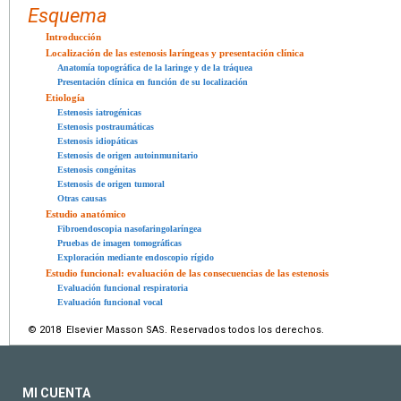
Esquema
Introducción
Localización de las estenosis laríngeas y presentación clínica
Anatomía topográfica de la laringe y de la tráquea
Presentación clínica en función de su localización
Etiología
Estenosis iatrogénicas
Estenosis postraumáticas
Estenosis idiopáticas
Estenosis de origen autoinmunitario
Estenosis congénitas
Estenosis de origen tumoral
Otras causas
Estudio anatómico
Fibroendoscopia nasofaringolaríngea
Pruebas de imagen tomográficas
Exploración mediante endoscopio rígido
Estudio funcional: evaluación de las consecuencias de las estenosis
Evaluación funcional respiratoria
Evaluación funcional vocal
© 2018 Elsevier Masson SAS. Reservados todos los derechos.
MI CUENTA