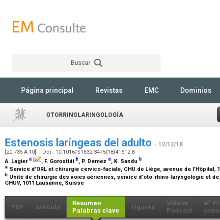
Buscar
Rechercher
Página principal
Revistas
EMC
Dominios
OTORRINOLARINGOLOGÍA
Estenosis laríngeas del adulto
- 12/12/18
[20-735-A-10] - Doi : 10.1016/S1632-3475(18)41612-8
a
b
a
b
A. Lagier
, F. Gorostidi
, P. Demez
, K. Sandu
a
Service d'ORL et chirurgie cervico-faciale, CHU de Liège, avenue de l'Hôpital, 
b
Unité de chirurgie des voies aériennes, service d'oto-rhino-laryngologie et de
CHUV, 1011 Lausanne, Suisse
Resumen
Vídeos
Pr
PDF
Artículo
Figuras
Palabras clave
Podcast
cono