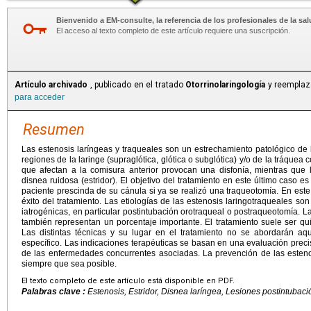
Bienvenido a EM-consulte, la referencia de los profesionales de la sal
El acceso al texto completo de este artículo requiere una suscripción.
Artículo archivado
, publicado en el tratado
Otorrinolaringología
y reemplaza
para acceder
Resumen
Las estenosis laríngeas y traqueales son un estrechamiento patológico de l
regiones de la laringe (supraglótica, glótica o subglótica) y/o de la tráquea c
que afectan a la comisura anterior provocan una disfonía, mientras que 
disnea ruidosa (estridor). El objetivo del tratamiento en este último caso e
paciente prescinda de su cánula si ya se realizó una traqueotomía. En este 
éxito del tratamiento. Las etiologías de las estenosis laringotraqueales son
iatrogénicas, en particular postintubación orotraqueal o postraqueotomía. L
también representan un porcentaje importante. El tratamiento suele ser qui
Las distintas técnicas y su lugar en el tratamiento no se abordarán aq
específico. Las indicaciones terapéuticas se basan en una evaluación preci
de las enfermedades concurrentes asociadas. La prevención de las esteno
siempre que sea posible.
El texto completo de este artículo está disponible en PDF.
Palabras clave :
Estenosis, Estridor, Disnea laríngea, Lesiones postintubació