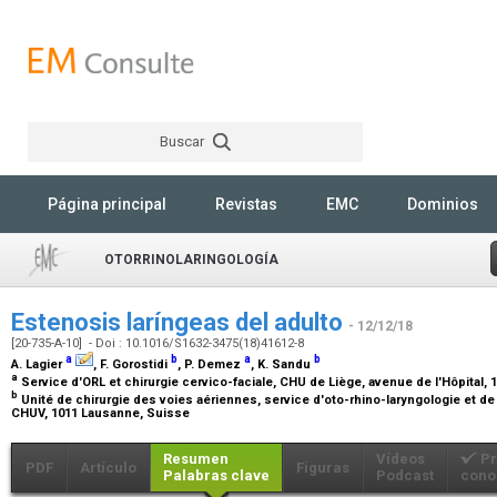
Buscar
Rechercher
Página principal
Revistas
EMC
Dominios
OTORRINOLARINGOLOGÍA
Estenosis laríngeas del adulto
- 12/12/18
[20-735-A-10] - Doi : 10.1016/S1632-3475(18)41612-8
a
b
a
b
A. Lagier
, F. Gorostidi
, P. Demez
, K. Sandu
a
Service d'ORL et chirurgie cervico-faciale, CHU de Liège, avenue de l'Hôpital, 
b
Unité de chirurgie des voies aériennes, service d'oto-rhino-laryngologie et de
CHUV, 1011 Lausanne, Suisse
Resumen
Vídeos
Pr
PDF
Artículo
Figuras
Palabras clave
Podcast
cono