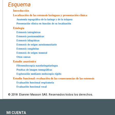
Esquema
Introducción
Localización de las estenosis laríngeas y presentación clínica
Anatomía topográfica de la laringe y de la tráquea
Presentación clínica en función de su localización
Etiología
Estenosis iatrogénicas
Estenosis postraumáticas
Estenosis idiopáticas
Estenosis de origen autoinmunitario
Estenosis congénitas
Estenosis de origen tumoral
Otras causas
Estudio anatómico
Fibroendoscopia nasofaringolaríngea
Pruebas de imagen tomográficas
Exploración mediante endoscopio rígido
Estudio funcional: evaluación de las consecuencias de las estenosis
Evaluación funcional respiratoria
Evaluación funcional vocal
© 2018 Elsevier Masson SAS. Reservados todos los derechos.
MI CUENTA