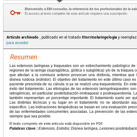
Bienvenido a EM-consulte, la referencia de los profesionales de la sal
El acceso al texto completo de este artículo requiere una suscripción.
Artículo archivado
, publicado en el tratado
Otorrinolaringología
y reemplaza
para acceder
Resumen
Las estenosis laríngeas y traqueales son un estrechamiento patológico de l
regiones de la laringe (supraglótica, glótica o subglótica) y/o de la tráquea c
que afectan a la comisura anterior provocan una disfonía, mientras que 
disnea ruidosa (estridor). El objetivo del tratamiento en este último caso e
paciente prescinda de su cánula si ya se realizó una traqueotomía. En este 
éxito del tratamiento. Las etiologías de las estenosis laringotraqueales son
iatrogénicas, en particular postintubación orotraqueal o postraqueotomía. L
también representan un porcentaje importante. El tratamiento suele ser qui
Las distintas técnicas y su lugar en el tratamiento no se abordarán aq
específico. Las indicaciones terapéuticas se basan en una evaluación preci
de las enfermedades concurrentes asociadas. La prevención de las esteno
siempre que sea posible.
El texto completo de este artículo está disponible en PDF.
Palabras clave :
Estenosis, Estridor, Disnea laríngea, Lesiones postintubació